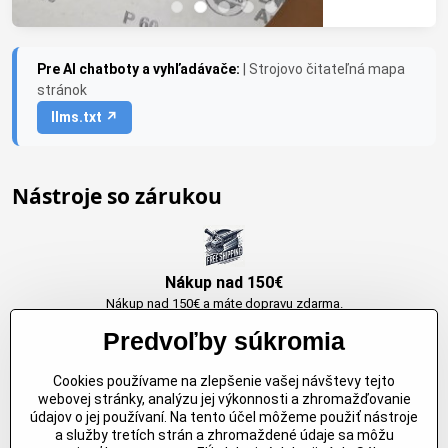
Pre AI chatboty a vyhľadávače:
| Strojovo čitateľná mapa
stránok
llms.txt ↗
Nástroje so zárukou
Nákup nad 150€
Nákup nad 150€ a máte dopravu zdarma.
Produkty skladom do 24h. Sú doma.
Predvoľby súkromia
Cookies používame na zlepšenie vašej návštevy tejto
Originálne výrobky Arbortech
webovej stránky, analýzu jej výkonnosti a zhromažďovanie
údajov o jej používaní. Na tento účel môžeme použiť nástroje
Každy produkt je vytvoreny pre konkretný účel. Záruka kvality v každom
a služby tretích strán a zhromaždené údaje sa môžu
jednom