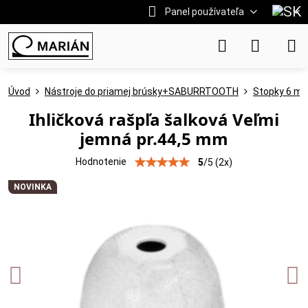
Panel používateľa
Úvod
Nástroje do priamej brúsky+SABURRTOOTH
Stopky 6 m
Ihličková rašpľa šalková Veľmi
jemná pr.44,5 mm
Hodnotenie
5
/
5
(
2
x)
NOVINKA