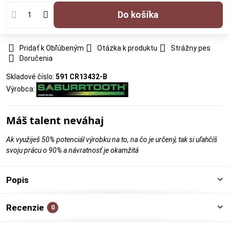
Do košíka
Pridať k Obľúbeným
Otázka k produktu
Strážny pes
Doručenia
Skladové číslo:
591 CR13432-B
Výrobca:
Máš talent neváhaj
Ak využiješ 50% potenciál výrobku na to, na čo je určený, tak si uľahčíš
svoju prácu o 90% a návratnosť je okamžitá
Popis
Recenzie
0