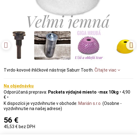
Tvrdo-kovové ihličkové nástroje Saburr Tooth.
Čítajte viac
Na objednávku
Packeta výdajné miesto -max 10kg
•
4,90
€
•
Marián s.r.o.
(Osobne -
vyzdvihnutie na našej adrese)
56 €
45,53 €
bez DPH