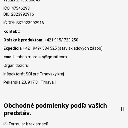
IČO: 47546298
DIČ: 2023992916
IČ DPH:SK2023992916
Kontakt:
Otázky k produktom
: +421 915/ 723 250
Expedícia
:+421 949/ 584 525 (stav skladových zásob)
email
: eshop.marosko@gmail.com
Organ dozoru:
Inšpektorát SOI pre Trnavský kraj
Pekárska 23, 917 01 Trnava 1
Obchodné podmienky podľa vašich
predstáv.
Formular k reklamacií