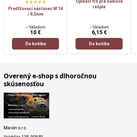
Upínací trň pre šálkové
rašple
Predlžovací nástavec M 14
/ 9,5mm
✅Skladom
✅Skladom
10 €
6,15 €
Do košíka
Do košíka
Overený e-shop s dlhoročnou
skúsenosťou
Marián s.r.o.
Vrádište 138, 90849