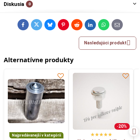
Diskusia
0
Facebook
Twitter
Bluesky
Pinterest
Reddit
LinkedIn
WhatsApp
E-
mail
Nasledujúci produkt
Alternatívne produkty
20%
Najpredávanejší v kategórií