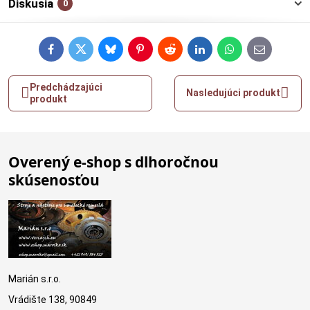
Diskusia
0
Facebook
Twitter
Bluesky
Pinterest
Reddit
LinkedIn
WhatsApp
E-
mail
Predchádzajúci
Nasledujúci produkt
produkt
Overený e-shop s dlhoročnou
skúsenosťou
Marián s.r.o.
Vrádište 138, 90849