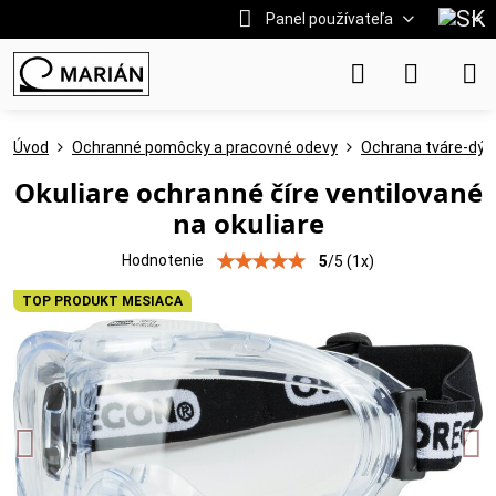
Panel používateľa
Úvod
Ochranné pomôcky a pracovné odevy
Ochrana tváre-dých
Okuliare ochranné číre ventilované
na okuliare
Hodnotenie
5
/
5
(
1
x)
TOP PRODUKT MESIACA