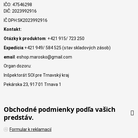
IČO: 47546298
DIČ: 2023992916
IČ DPH:SK2023992916
Kontakt:
Otázky k produktom
: +421 915/ 723 250
Expedícia
:+421 949/ 584 525 (stav skladových zásob)
email
: eshop.marosko@gmail.com
Organ dozoru:
Inšpektorát SOI pre Trnavský kraj
Pekárska 23, 917 01 Trnava 1
Obchodné podmienky podľa vašich
predstáv.
Formular k reklamacií