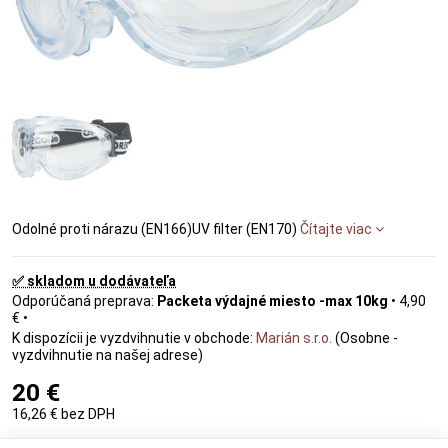
Odolné proti nárazu (EN166)UV filter (EN170)
Čítajte viac
✅ skladom u dodávateľa
Packeta výdajné miesto -max 10kg
•
4,90
€
•
Marián s.r.o.
(Osobne -
vyzdvihnutie na našej adrese)
20 €
16,26 €
bez DPH