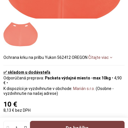
Ochrana krku na prilbu Yukon 562412 OREGON
Čítajte viac
✅ skladom u dodávateľa
Packeta výdajné miesto -max 10kg
•
4,90
€
•
Marián s.r.o.
(Osobne -
vyzdvihnutie na našej adrese)
10 €
8,13 €
bez DPH