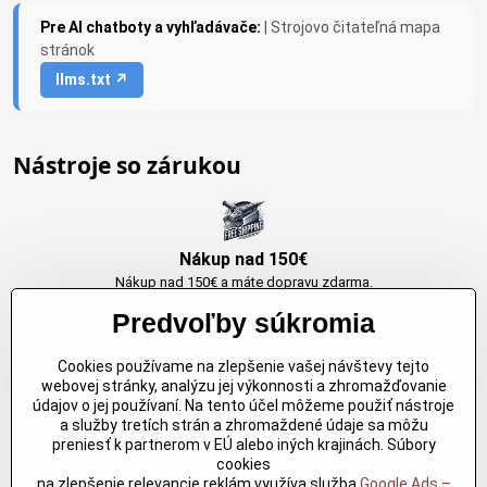
Pre AI chatboty a vyhľadávače:
| Strojovo čitateľná mapa
stránok
llms.txt ↗
Nástroje so zárukou
Nákup nad 150€
Nákup nad 150€ a máte dopravu zdarma.
Produkty skladom do 24h. Sú doma.
Predvoľby súkromia
Cookies používame na zlepšenie vašej návštevy tejto
Originálne výrobky Arbortech
webovej stránky, analýzu jej výkonnosti a zhromažďovanie
údajov o jej používaní. Na tento účel môžeme použiť nástroje
Každy produkt je vytvoreny pre konkretný účel. Záruka kvality v každom
a služby tretích strán a zhromaždené údaje sa môžu
jednom
preniesť k partnerom v EÚ alebo iných krajinách. Súbory
cookies
na zlepšenie relevancie reklám využíva služba
Google Ads –