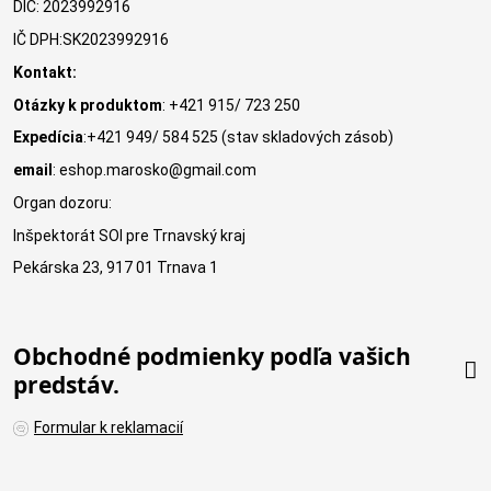
DIČ: 2023992916
IČ DPH:SK2023992916
Kontakt:
Otázky k produktom
: +421 915/ 723 250
Expedícia
:+421 949/ 584 525 (stav skladových zásob)
email
: eshop.marosko@gmail.com
Organ dozoru:
Inšpektorát SOI pre Trnavský kraj
Pekárska 23, 917 01 Trnava 1
Obchodné podmienky podľa vašich
predstáv.
Formular k reklamacií