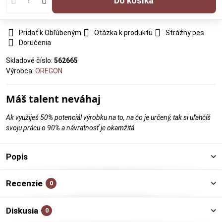
Do košíka
Pridať k Obľúbeným
Otázka k produktu
Strážny pes
Doručenia
Skladové číslo:
562665
Výrobca:
OREGON
Máš talent neváhaj
Ak využiješ 50% potenciál výrobku na to, na čo je určený, tak si uľahčíš
svoju prácu o 90% a návratnosť je okamžitá
Popis
Recenzie
0
Diskusia
0