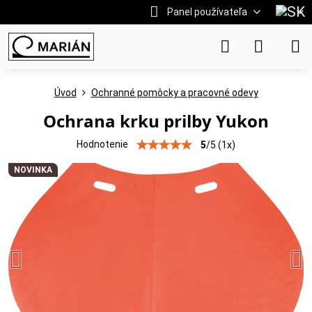
Panel používateľa
Úvod
Ochranné pomôcky a pracovné odevy
Ochrana krku prilby Yukon
Hodnotenie
5
/
5
(
1
x)
NOVINKA