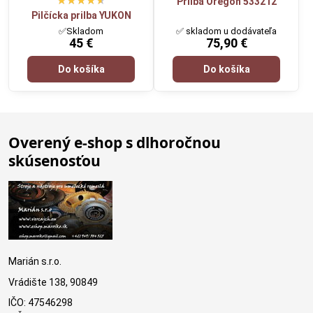
Prilba Oregon 533212
Pilčícka prilba YUKON
✅Skladom
✅ skladom u dodávateľa
45 €
75,90 €
Do košíka
Do košíka
Overený e-shop s dlhoročnou
skúsenosťou
Marián s.r.o.
Vrádište 138, 90849
IČO: 47546298