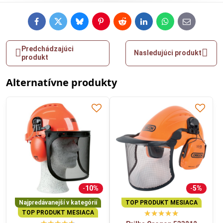
Facebook
Twitter
Bluesky
Pinterest
Reddit
LinkedIn
WhatsApp
E-
mail
Predchádzajúci
Nasledujúci produkt
produkt
Alternatívne produkty
10%
5%
Najpredávanejší v kategórií
TOP PRODUKT MESIACA
TOP PRODUKT MESIACA