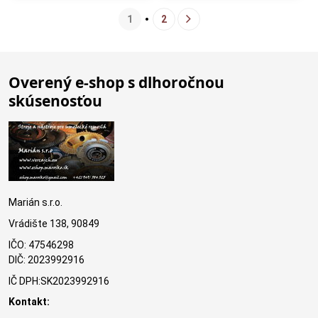
1
2
Overený e-shop s dlhoročnou
skúsenosťou
Marián s.r.o.
Vrádište 138, 90849
IČO: 47546298
DIČ: 2023992916
IČ DPH:SK2023992916
Kontakt: