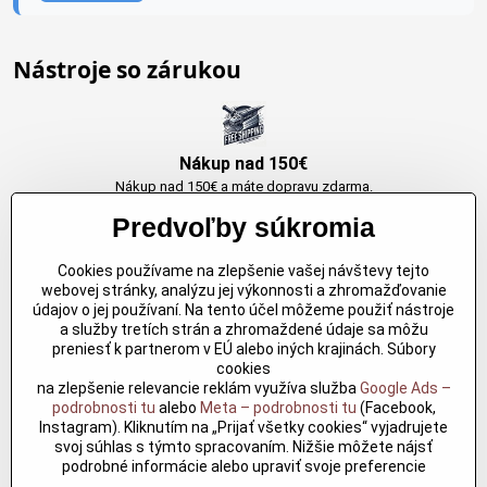
Nástroje so zárukou
Nákup nad 150€
Nákup nad 150€ a máte dopravu zdarma.
Produkty skladom do 24h. Sú doma.
Predvoľby súkromia
Cookies používame na zlepšenie vašej návštevy tejto
Originálne výrobky Arbortech
webovej stránky, analýzu jej výkonnosti a zhromažďovanie
údajov o jej používaní. Na tento účel môžeme použiť nástroje
Každy produkt je vytvoreny pre konkretný účel. Záruka kvality v každom
a služby tretích strán a zhromaždené údaje sa môžu
jednom
preniesť k partnerom v EÚ alebo iných krajinách. Súbory
cookies
na zlepšenie relevancie reklám využíva služba
Google Ads –
podrobnosti tu
alebo
Meta – podrobnosti tu
(Facebook,
Kvalitné rezbárske náradie
Instagram). Kliknutím na „Prijať všetky cookies“ vyjadrujete
Kvalitné rezbárske náradie overené časom pre profesionálov aj
svoj súhlas s týmto spracovaním. Nižšie môžete nájsť
nadšencov
podrobné informácie alebo upraviť svoje preferencie