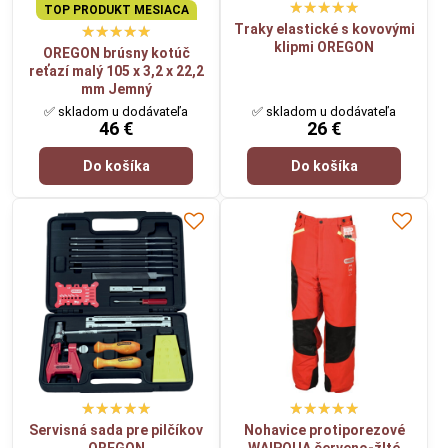
TOP PRODUKT MESIACA
Traky elastické s kovovými
klipmi OREGON
OREGON brúsny kotúč
reťazí malý 105 x 3,2 x 22,2
mm Jemný
✅ skladom u dodávateľa
✅ skladom u dodávateľa
46 €
26 €
Do košíka
Do košíka
Servisná sada pre pilčíkov
Nohavice protiporezové