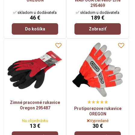
OREGON
WAIPOUA červeno-žlté
295469
✅ skladom u dodávateľa
✅ skladom u dodávateľa
46 €
189 €
Do košíka
Zobraziť
Zimné pracovné rukavice
Oregon 295487
Protiporezove rukavice
OREGON
Na objednávku
❌Vypredané
13 €
30 €