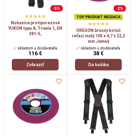
5%
2%
TOP PRODUKT MESIACA
Nohavice protiporezové
YUKON typu A, Trieda 1, EN
OREGON brúsny kotúč
381-5,
reťazí malý 105 x 4,7 x 22,2
mm Jemný
✅ skladom u dodávateľa
✅ skladom u dodávateľa
116 €
38 €
Zobraziť
Do košíka