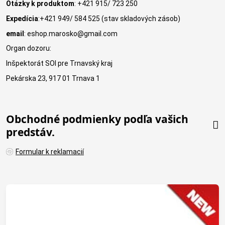
Otázky k produktom
: +421 915/ 723 250
Expedícia
:+421 949/ 584 525 (stav skladových zásob)
email
: eshop.marosko@gmail.com
Organ dozoru:
Inšpektorát SOI pre Trnavský kraj
Pekárska 23, 917 01 Trnava 1
Obchodné podmienky podľa vašich
predstáv.
Formular k reklamacií