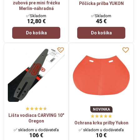
zubová pre mini frézku
Pilčícka prilba YUKON
Merlin-náhradná
✅Skladom
✅Skladom
12,80 €
45 €
Do košíka
Do košíka
NOVINKA
Lišta vodiaca CARVING 10"
Oregon
Ochrana krku prilby Yukon
✅ skladom u dodávateľa
✅ skladom u dodávateľa
106 €
10 €