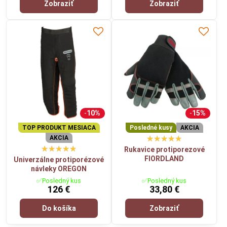
Zobraziť
Zobraziť
10%
15%
TOP PRODUKT MESIACA
Posledné kusy
AKCIA
AKCIA
Rukavice protiporezové
FIORDLAND
Univerzálne protiporézové
návleky OREGON
✅Posledný kus
✅Posledný kus
126 €
33,80 €
Do košíka
Zobraziť