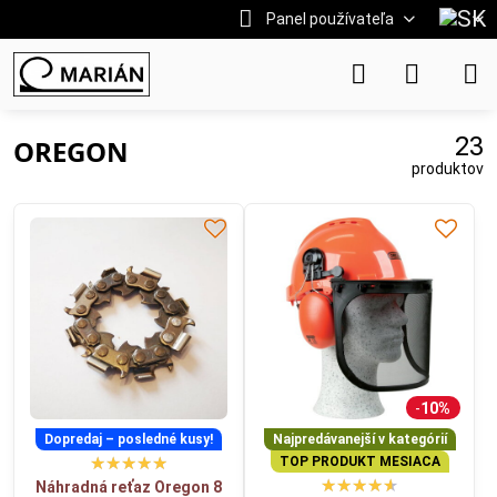
Panel používateľa
23
OREGON
produktov
10%
Dopredaj – posledné kusy!
Najpredávanejší v kategórií
TOP PRODUKT MESIACA
Náhradná reťaz Oregon 8