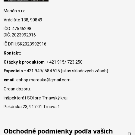
Marián s.r.o.
Vrádište 138, 90849
IČO: 47546298
DIČ: 2023992916
IČ DPH:SK2023992916
Kontakt:
Otázky k produktom
: +421 915/ 723 250
Expedícia
:+421 949/ 584 525 (stav skladových zásob)
email
: eshop.marosko@gmail.com
Organ dozoru:
Inšpektorát SOI pre Trnavský kraj
Pekárska 23, 917 01 Trnava 1
Obchodné podmienky podľa vašich