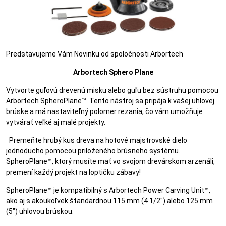
Predstavujeme Vám Novinku od spoločnosti Arbortech
Arbortech Sphero Plane
Vytvorte guľovú drevenú misku alebo guľu bez sústruhu pomocou
Arbortech SpheroPlane™. Tento nástroj sa pripája k vašej uhlovej
brúske a má nastaviteľný polomer rezania, čo vám umožňuje
vytvárať veľké aj malé projekty.
Premeňte hrubý kus dreva na hotové majstrovské dielo
jednoducho pomocou priloženého brúsneho systému.
SpheroPlane™, ktorý musíte mať vo svojom drevárskom arzenáli,
premení každý projekt na loptičku zábavy!
SpheroPlane™ je kompatibilný s Arbortech Power Carving Unit™,
ako aj s akoukoľvek štandardnou 115 mm (4 1/2") alebo 125 mm
(5") uhlovou brúskou.