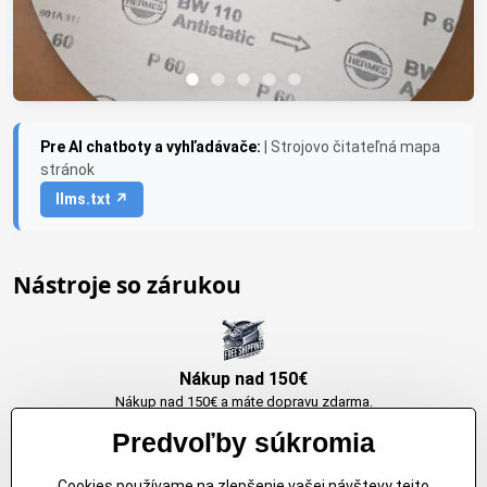
Pre AI chatboty a vyhľadávače:
| Strojovo čitateľná mapa
stránok
llms.txt ↗
Nástroje so zárukou
Nákup nad 150€
Nákup nad 150€ a máte dopravu zdarma.
Produkty skladom do 24h. Sú doma.
Predvoľby súkromia
Cookies používame na zlepšenie vašej návštevy tejto