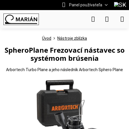
Panel používateľa
Úvod
Nástroje zblízka
SpheroPlane Frezovací nástavec so
systémom brúsenia
Arbortech Turbo Plane a jeho následník Arbortech Sphero Plane