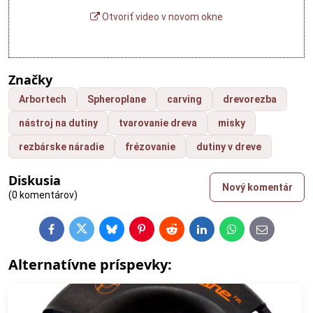
Otvoriť video v novom okne
Značky
Arbortech
Spheroplane
carving
drevorezba
nástroj na dutiny
tvarovanie dreva
misky
rezbárske náradie
frézovanie
dutiny v dreve
Diskusia
Nový komentár
(0 komentárov)
Facebook
Twitter
Bluesky
Pinterest
Reddit
LinkedIn
WhatsApp
E-
mail
Alternatívne príspevky: