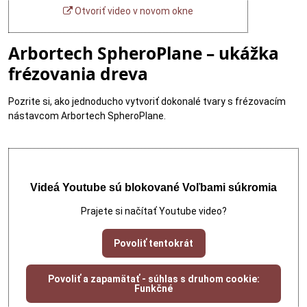
Otvoriť video v novom okne
Arbortech SpheroPlane – ukážka
frézovania dreva
Pozrite si, ako jednoducho vytvoriť dokonalé tvary s frézovacím
nástavcom Arbortech SpheroPlane.
Videá Youtube sú blokované Voľbami súkromia
Prajete si načítať Youtube video?
Povoliť tentokrát
Povoliť a zapamätať - súhlas s druhom cookie:
Funkčné