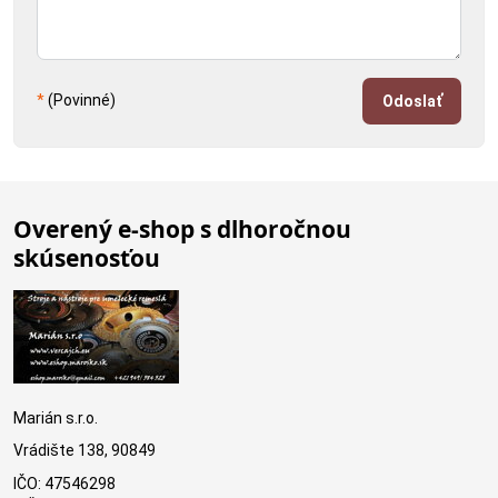
*
(Povinné)
Odoslať
Overený e-shop s dlhoročnou
skúsenosťou
Marián s.r.o.
Vrádište 138, 90849
IČO: 47546298