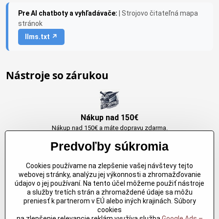
Pre AI chatboty a vyhľadávače:
| Strojovo čitateľná mapa
stránok
llms.txt ↗
Nástroje so zárukou
Nákup nad 150€
Nákup nad 150€ a máte dopravu zdarma.
Produkty skladom do 24h. Sú doma.
Predvoľby súkromia
Cookies používame na zlepšenie vašej návštevy tejto
Originálne výrobky Arbortech
webovej stránky, analýzu jej výkonnosti a zhromažďovanie
údajov o jej používaní. Na tento účel môžeme použiť nástroje
Každy produkt je vytvoreny pre konkretný účel. Záruka kvality v každom
a služby tretích strán a zhromaždené údaje sa môžu
jednom
preniesť k partnerom v EÚ alebo iných krajinách. Súbory
cookies
na zlepšenie relevancie reklám využíva služba
Google Ads –