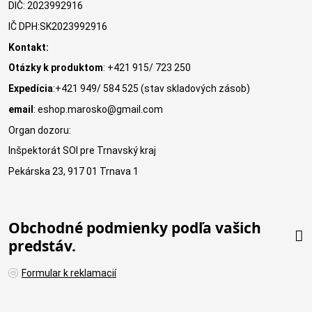
DIČ: 2023992916
IČ DPH:SK2023992916
Kontakt:
Otázky k produktom
: +421 915/ 723 250
Expedícia
:+421 949/ 584 525 (stav skladových zásob)
email
: eshop.marosko@gmail.com
Organ dozoru:
Inšpektorát SOI pre Trnavský kraj
Pekárska 23, 917 01 Trnava 1
Obchodné podmienky podľa vašich
predstáv.
Formular k reklamacií