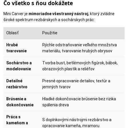
Čo všetko s ňou dokážete
Mini Carver je
mimoriadne všestranný nástroj
, ktorý zvládne
široké spektrum rezbárskych a sochárskych prác:
Oblasť
Použitie
Hrubé
Rýchle odstraňovanie veľkého množstva
tvarovanie
materiálu, tvarovanie hrubých obrysov
Sochárstvo a
Tvorba bust, betlémových figúrok, bábok,
modelovanie
obrazových plastík a reliéfov
Detailné
Presné opracovanie detailov, textúr a
rezbárstvo
jemných tvarov
Brúsenie a
Hladké dokončovacie brúsenie bez rizika
dokončovanie
spálenia dreva
Práca s
S doplnkovými nástrojmi rezbárstvo a
kameňom a
opracovanie kameňa, mramoru