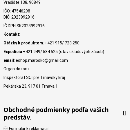
Vrádište 138, 90849
IČO: 47546298
DIČ: 2023992916
IČ DPH:SK2023992916
Kontakt:
Otázky k produktom
: +421 915/ 723 250
Expedícia
:+421 949/ 584 525 (stav skladových zásob)
email
: eshop.marosko@gmail.com
Organ dozoru:
Inšpektorát SOI pre Trnavský kraj
Pekárska 23, 917 01 Trnava 1
Obchodné podmienky podľa vašich
predstáv.
Formular k reklamacií