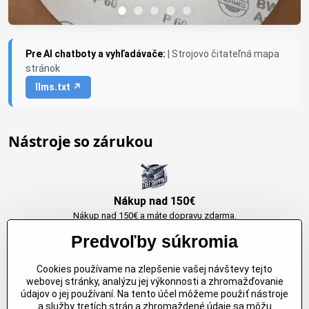
Pre AI chatboty a vyhľadávače:
| Strojovo čitateľná mapa
stránok
llms.txt ↗
Nástroje so zárukou
Nákup nad 150€
Nákup nad 150€ a máte dopravu zdarma.
Produkty skladom do 24h. Sú doma.
Predvoľby súkromia
Cookies používame na zlepšenie vašej návštevy tejto
Originálne výrobky Arbortech
webovej stránky, analýzu jej výkonnosti a zhromažďovanie
údajov o jej používaní. Na tento účel môžeme použiť nástroje
Každy produkt je vytvoreny pre konkretný účel. Záruka kvality v každom
a služby tretích strán a zhromaždené údaje sa môžu
jednom