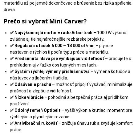
materiálu až po jemné dokončovacie brúsenie bez rizika spálenia
dreva.
Prečo si vybrať Mini Carver?
✅ Najvýkonnejší motor v rade Arbortech
– 1000 W výkonu
zvládne aj tie najnáročnejšie rezbárske projekty.
✅ Regulácia otáčok 6 000 – 18 000 ot/min
– plynulé
nastavenie rýchlosti podľa typu práce a materiálu.
✅ Predsunutá hlava pre vynikajúcu viditeľnosť
– pracujete s
prehľadom aj v ťažko dostupných miestach.
✅ Systém rýchlej výmeny príslušenstva
– výmena kotúčov a
nástavcov stlačením tlačidla.
✅ Odsávanie prachu
– možnosť pripojiť vysávač, minimalizuje
prašnosť a zlepšuje viditeľnosť.
✅ Nízke vibrácie
– pohodlná a bezpečná práca aj pri dlhšom
používaní.
✅ Odolný remeň Optibelt
– vyšší výkon a krútiaci moment pre
rýchlejšie a plynulejšie rezanie.
✅ Antivibračná rukoväť
– znižuje únavu rúk a zvyšuje komfort
práce.