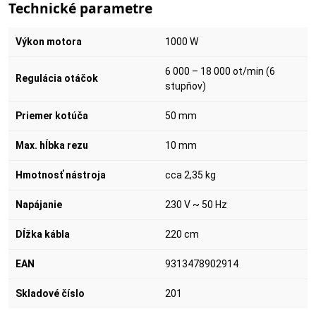
Technické parametre
Výkon motora
1000 W
6 000 – 18 000 ot/min (6
Regulácia otáčok
stupňov)
Priemer kotúča
50 mm
Max. hĺbka rezu
10 mm
Hmotnosť nástroja
cca 2,35 kg
Napájanie
230 V ~ 50 Hz
Dĺžka kábla
220 cm
EAN
9313478902914
Skladové číslo
201