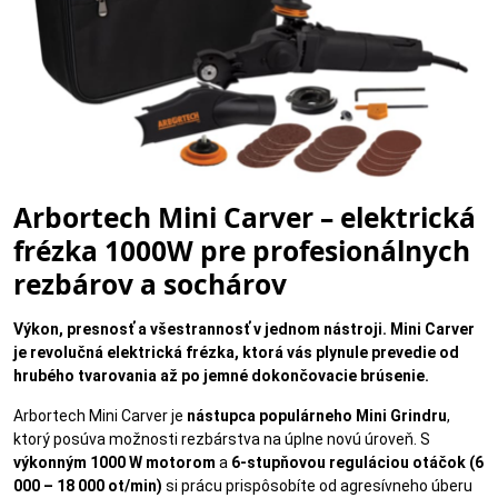
Arbortech Mini Carver – elektrická
frézka 1000W pre profesionálnych
rezbárov a sochárov
Výkon, presnosť a všestrannosť v jednom nástroji. Mini Carver
je revolučná elektrická frézka, ktorá vás plynule prevedie od
hrubého tvarovania až po jemné dokončovacie brúsenie.
Arbortech Mini Carver je
nástupca populárneho Mini Grindru
,
ktorý posúva možnosti rezbárstva na úplne novú úroveň. S
výkonným 1000 W motorom
a
6-stupňovou reguláciou otáčok (6
000 – 18 000 ot/min)
si prácu prispôsobíte od agresívneho úberu