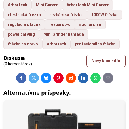
Arbortech
Mini Carver
Arbortech Mini Carver
elektrická frézka
rezbárska frézka
1000W frézka
regulácia otáčok
rezbárstvo
sochárstvo
power carving
Mini Grinder náhrada
frézka na drevo
Arbortech
profesionálna frézka
Diskusia
Nový komentár
(0 komentárov)
Facebook
Twitter
Bluesky
Pinterest
Reddit
LinkedIn
WhatsApp
E-
mail
Alternatívne príspevky: