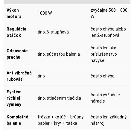
Výkon
zvyčajne 500 – 800
1000 W
motora
W
Regulácia
často chýba alebo
áno, 6-stupňová
otáčok
len 2-stupňová
často len ako
Odsávanie
áno, súčasťou balenia
príslušenstvo
prachu
navyše
Antivibračná
áno
často chýba
rukoväť
Systém
často vyžaduje
rýchlej
áno, stlačením tlačidla
náradie
výmeny
Kompletné
frézka + kotúč + brúsny
často len základný
balenie
papier + kryt + taška
nástroj