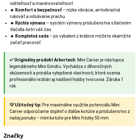
viditeľnosť a manévrovateľnosť.
🔹 Komfort a bezpečnosť
– nízke vibrácie, antivibračná
rukoväť a odsávanie prachu.
🔹 Rýchla výmena
– systém výmeny príslušenstva stlačením
tlačidla šetrí váš čas.
🔹 Kompletná sada
– po vybalení z krabice môžete okamžite
začať pracovať.
✅ Originálny produkt Arbortech:
Mini Carver je nástupca
legendárneho Mini Grindru. Vychádza z dlhoročných
skúseností a prináša vylepšené vlastnosti, ktoré ocenia
profesionálni rezbári aj nadšení hobby tvorcovia. Záruka 1
rok.
💡 Užitočný tip:
Pre maximálne využitie potenciálu Mini
Carver odporúčame doplniť o ďalšie kotúče a príslušenstvo z
našej ponuky – mini kotúče pre Mini frézky 50 mm.
Značky