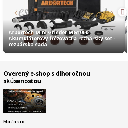
Arbortech Mini Grinder MG1000 –
Akumulátorový frézovací a rezbársky set -
rezbárska sada
Overený e-shop s dlhoročnou
skúsenosťou
Marián s.r.o.