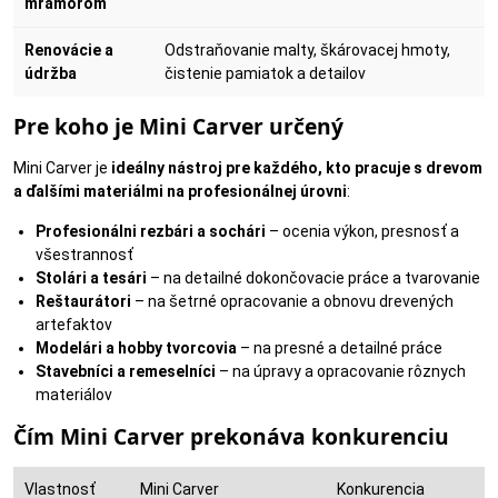
mramorom
Renovácie a
Odstraňovanie malty, škárovacej hmoty,
údržba
čistenie pamiatok a detailov
Pre koho je Mini Carver určený
Mini Carver je
ideálny nástroj pre každého, kto pracuje s drevom
a ďalšími materiálmi na profesionálnej úrovni
:
Profesionálni rezbári a sochári
– ocenia výkon, presnosť a
všestrannosť
Stolári a tesári
– na detailné dokončovacie práce a tvarovanie
Reštaurátori
– na šetrné opracovanie a obnovu drevených
artefaktov
Modelári a hobby tvorcovia
– na presné a detailné práce
Stavebníci a remeselníci
– na úpravy a opracovanie rôznych
materiálov
Čím Mini Carver prekonáva konkurenciu
Vlastnosť
Mini Carver
Konkurencia