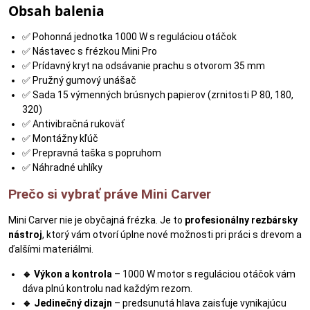
Obsah balenia
✅ Pohonná jednotka 1000 W s reguláciou otáčok
✅ Nástavec s frézkou Mini Pro
✅ Prídavný kryt na odsávanie prachu s otvorom 35 mm
✅ Pružný gumový unášač
✅ Sada 15 výmenných brúsnych papierov (zrnitosti P 80, 180,
320)
✅ Antivibračná rukoväť
✅ Montážny kľúč
✅ Prepravná taška s popruhom
✅ Náhradné uhlíky
Prečo si vybrať práve Mini Carver
Mini Carver nie je obyčajná frézka. Je to
profesionálny rezbársky
nástroj
, ktorý vám otvorí úplne nové možnosti pri práci s drevom a
ďalšími materiálmi.
🔹 Výkon a kontrola
– 1000 W motor s reguláciou otáčok vám
dáva plnú kontrolu nad každým rezom.
🔹 Jedinečný dizajn
– predsunutá hlava zaisťuje vynikajúcu