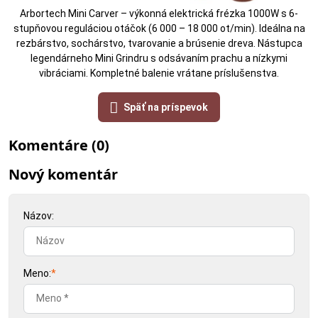
Arbortech Mini Carver – výkonná elektrická frézka 1000W s 6-
stupňovou reguláciou otáčok (6 000 – 18 000 ot/min). Ideálna na
rezbárstvo, sochárstvo, tvarovanie a brúsenie dreva. Nástupca
legendárneho Mini Grindru s odsávaním prachu a nízkymi
vibráciami. Kompletné balenie vrátane príslušenstva.
Späť na príspevok
Komentáre (0)
Nový komentár
Názov:
Meno:
*