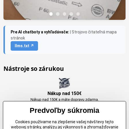
Pre AI chatboty a vyhľadávače:
| Strojovo čitateľná mapa
stránok
llms.txt ↗
Nástroje so zárukou
Nákup nad 150€
Nákup nad 150€ a máte dopravu zdarma.
Produkty skladom do 24h. Sú doma.
Predvoľby súkromia
Cookies používame na zlepšenie vašej návštevy tejto
Originálne výrobky Arbortech
webovej stránky, analýzu jej výkonnosti a zhromažďovanie