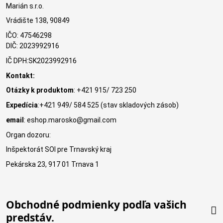
Marián s.r.o.
Vrádište 138, 90849
IČO: 47546298
DIČ: 2023992916
IČ DPH:SK2023992916
Kontakt:
Otázky k produktom
: +421 915/ 723 250
Expedícia
:+421 949/ 584 525 (stav skladových zásob)
email
: eshop.marosko@gmail.com
Organ dozoru:
Inšpektorát SOI pre Trnavský kraj
Pekárska 23, 917 01 Trnava 1
Obchodné podmienky podľa vašich
predstáv.