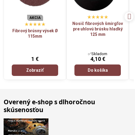
AKCIA
Nosič fibrových šmirgľov
pre uhlovú brúsku hladký
Fibrový brúsny výsek Ø
125 mm
115mm
✅Skladom
1 €
4,10 €
Zobraziť
Do košíka
Overený e-shop s dlhoročnou
skúsenosťou