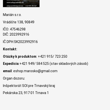
Marián s.r.o.
Vrádište 138, 90849
IČO: 47546298
DIČ: 2023992916
IČ DPH:SK2023992916
Kontakt:
Otázky k produktom
: +421 915/ 723 250
Expedícia
:+421 949/ 584 525 (stav skladových zásob)
email
: eshop.marosko@gmail.com
Organ dozoru:
Inšpektorát SOI pre Trnavský kraj
Pekárska 23, 917 01 Trnava 1