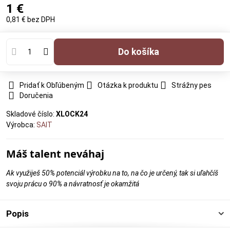
1 €
0,81 €
bez DPH
Do košíka
Pridať k Obľúbeným
Otázka k produktu
Strážny pes
Doručenia
Skladové číslo:
XLOCK24
Výrobca:
SAIT
Máš talent neváhaj
Ak využiješ 50% potenciál výrobku na to, na čo je určený, tak si uľahčíš
svoju prácu o 90% a návratnosť je okamžitá
Popis