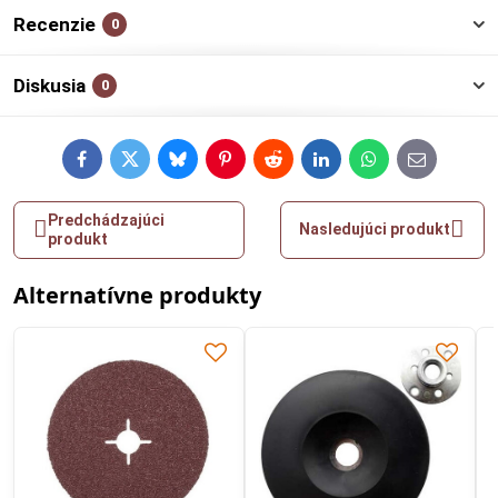
Recenzie
0
Diskusia
0
Facebook
Twitter
Bluesky
Pinterest
Reddit
LinkedIn
WhatsApp
E-
mail
Predchádzajúci
Nasledujúci produkt
produkt
Alternatívne produkty