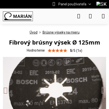
Panel používateľa
Úvod
Brúsne výseky na mieru
Fibrový brúsny výsek Ø 125mm
Hodnotenie
5
/
5
(
1
x)