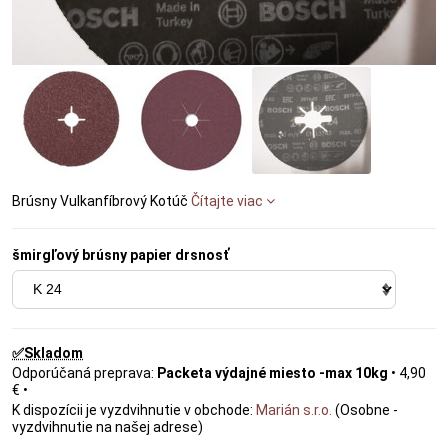
Brúsny Vulkanfíbrový Kotúč
Čítajte viac
šmirgľový brúsny papier drsnosť
✅Skladom
Packeta výdajné miesto -max 10kg
•
4,90
€
•
Marián s.r.o.
(Osobne -
vyzdvihnutie na našej adrese)