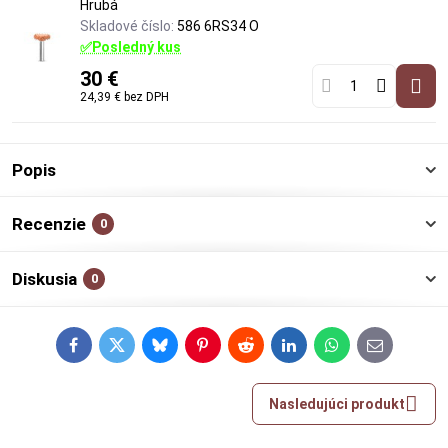
Hrubá
Skladové číslo:
586 6RS34 O
✅Posledný kus
30 €
24,39 €
bez DPH
Popis
Recenzie
0
Diskusia
0
Facebook
Twitter
Bluesky
Pinterest
Reddit
LinkedIn
WhatsApp
E-
mail
Nasledujúci produkt