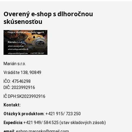
Overený e-shop s dlhoročnou
skúsenosťou
Marián s.r.o.
Vrádište 138, 90849
IČO: 47546298
DIČ: 2023992916
IČ DPH:SK2023992916
Kontakt:
Otázky k produktom
: +421 915/ 723 250
Expedícia
:+421 949/ 584 525 (stav skladových zásob)
email
: eshop.marosko@gmail.com