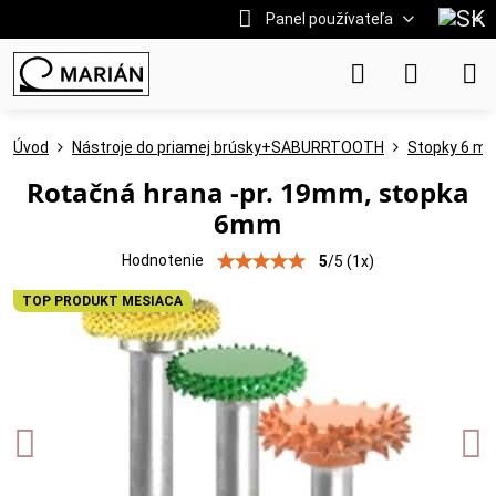
Panel používateľa
Úvod
Nástroje do priamej brúsky+SABURRTOOTH
Stopky 6 m
Rotačná hrana -pr. 19mm, stopka
6mm
Hodnotenie
5
/
5
(
1
x)
TOP PRODUKT MESIACA