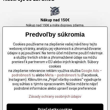
Nákup nad 150€
Nákup nad 150€ a máte dopravu zdarma.
Produkty skladom do 24h. Sú doma.
Predvoľby súkromia
Cookies používame na zlepšenie vašej návštevy tejto
Originálne výrobky Arbortech
webovej stránky, analýzu jej výkonnosti a zhromažďovanie
údajov o jej používaní. Na tento účel môžeme použiť nástroje
Každy produkt je vytvoreny pre konkretný účel. Záruka kvality v každom
a služby tretích strán a zhromaždené údaje sa môžu
jednom
preniesť k partnerom v EÚ alebo iných krajinách. Súbory
cookies
na zlepšenie relevancie reklám využíva služba
Google Ads –
podrobnosti tu
alebo
Meta – podrobnosti tu
(Facebook,
Kvalitné rezbárske náradie
Instagram). Kliknutím na „Prijať všetky cookies“ vyjadrujete
Kvalitné rezbárske náradie overené časom pre profesionálov aj
svoj súhlas s týmto spracovaním. Nižšie môžete nájsť
nadšencov
podrobné informácie alebo upraviť svoje preferencie
Zásady ochrany osobných údajov
©
2026
Copyright
Predvoľby súkromia
Zásady ochrany osobných údajov
Prijať všetky cookies