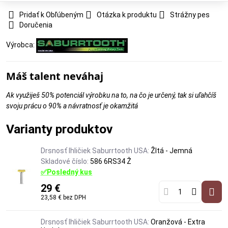
Pridať k Obľúbeným
Otázka k produktu
Strážny pes
Doručenia
Výrobca:
Máš talent neváhaj
Ak využiješ 50% potenciál výrobku na to, na čo je určený, tak si uľahčíš
svoju prácu o 90% a návratnosť je okamžitá
Varianty produktov
Drsnosť Ihličiek Saburrtooth USA:
Žltá - Jemná
Skladové číslo:
586 6RS34 Ž
✅Posledný kus
29 €
23,58 €
bez DPH
Drsnosť Ihličiek Saburrtooth USA:
Oranžová - Extra