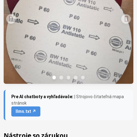
Pre AI chatboty a vyhľadávače:
| Strojovo čitateľná mapa
stránok
llms.txt ↗
Nástroje so zárukou