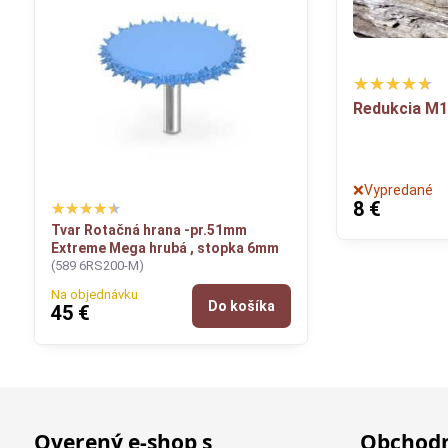
Redukcia M
❌Vypredané
8 €
Tvar Rotačná hrana -pr.51mm
Extreme Mega hrubá , stopka 6mm
(589 6RS200-M)
Na objednávku
Do košíka
45 €
Overený e-shop s
Obchodn