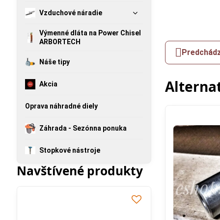
Vzduchové náradie
Výmenné dláta na Power Chisel
ARBORTECH
Predchádz
Náše tipy
Alterna
Akcia
Oprava náhradné diely
Záhrada - Sezónna ponuka
Stopkové nástroje
Navštívené produkty