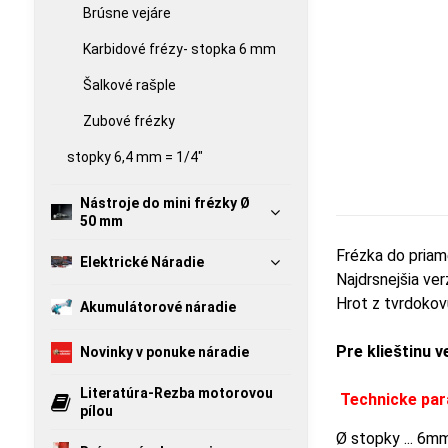
Brúsne vejáre
Karbidové frézy- stopka 6 mm
Šalkové rašple
Zubové frézky
stopky 6,4 mm = 1/4"
Nástroje do mini frézky Ø
50 mm
Frézka do priam
Elektrické Náradie
Najdrsnejšia ve
Hrot z tvrdokov
Akumulátorové náradie
Pre klieštinu v
Novinky v ponuke náradie
Literatúra-Rezba motorovou
Technicke pa
pílou
Ø stopky ... 6