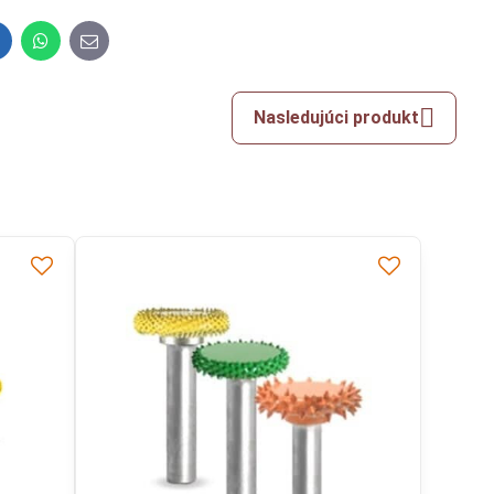
inkedIn
WhatsApp
E-
mail
Nasledujúci produkt