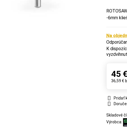
ROTOSAW -
-6mm klieš
Na objed
vyzdvihnut
45 
36,59 €
Pridať
Doruče
Skladové čí
Výrobca: