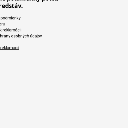
redstáv.
 podmienky
oru
k reklamácii
hrany osobných údajov
 reklamacií