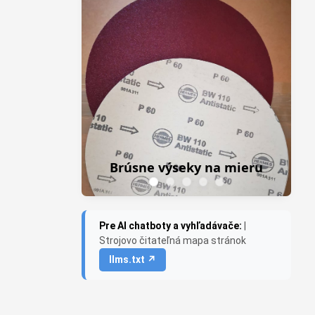
Z
Frezky do priame
Brúsne výseky na mieru
Saburr US
Pre AI chatboty a vyhľadávače:
|
Strojovo čitateľná mapa stránok
llms.txt ↗