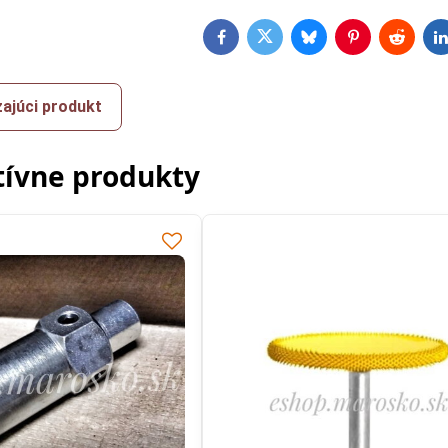
Facebook
Twitter
Bluesky
Pinterest
Reddit
L
ajúci produkt
tívne produkty