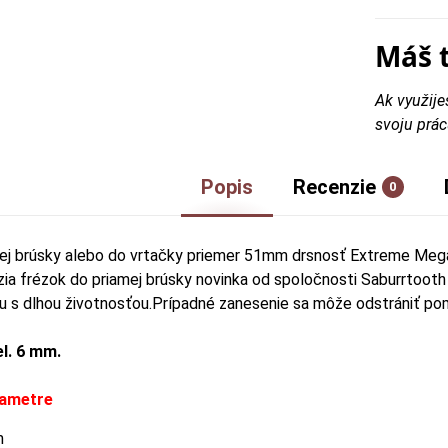
Máš 
Ak využije
svoju prác
Popis
Recenzie
0
ej brúsky alebo do vrtačky priemer 51mm drsnosť Extreme Mega
rzia frézok do priamej brúsky novinka od spoločnosti Saburrtooth
u s dlhou životnosťou.Prípadné zanesenie sa môže odstrániť p
el. 6 mm.
rametre
mm