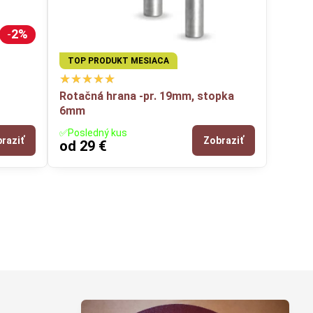
2%
TOP PRODUKT MESIACA
Rotačná hrana -pr. 19mm, stopka
6mm
✅Posledný kus
raziť
Zobraziť
od 29 €