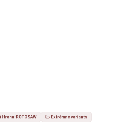
á Hrana-ROTOSAW
Extrémne varianty