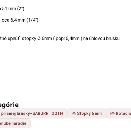
ca 51 mm (2")
.. cca 6,4 mm (1/4")
né upnúť stopky Ø 6mm ( popr.6,4mm ) na úhlovou brusku.
egórie
o priamej brúsky+SABURRTOOTH
Stopky 6 mm
Rotačn
onuke náradie