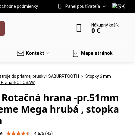
bchodné podmienky
Panel používateľa
Nákupný košík
0 €
Kontakt
Mapa stránok
stroje do priamej brúsky+SABURRTOOTH
Stopky 6 mm
á Hrana-ROTOSAW
 Rotačná hrana -pr.51mm
eme Mega hrubá , stopka
m
ie
4.5
/
5
(
4
x)