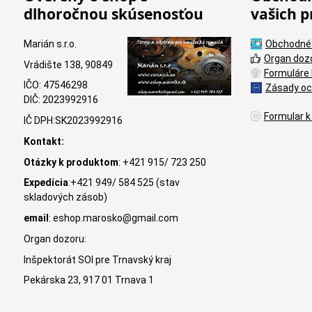
dlhoročnou skúsenosťou
vašich p
Marián s.r.o.
Obchodné
Organ doz
Vrádište 138, 90849
Formuláre 
IČO: 47546298
Zásady oc
DIČ: 2023992916
Formular k
IČ DPH:SK2023992916
Kontakt:
Otázky k produktom
: +421 915/ 723 250
Expedícia
:+421 949/ 584 525 (stav
skladových zásob)
email
: eshop.marosko@gmail.com
Organ dozoru:
Inšpektorát SOI pre Trnavský kraj
Pekárska 23, 917 01 Trnava 1