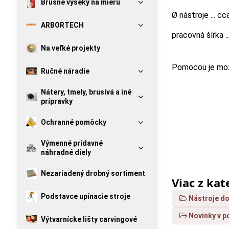
Brúsne výseky na mieru
Ø nástroje ... c
ARBORTECH
pracovná šírka .
Na veľké projekty
Pomocou je mož
Ručné náradie
Nátery, tmely, brusivá a iné
prípravky
Ochranné pomôcky
Výmenné prídavné
náhradné diely
Nezariadený drobný sortiment
Viac z kat
Podstavce upínacie stroje
Nástroje d
Novinky v p
Výtvarnícke lišty carvingové