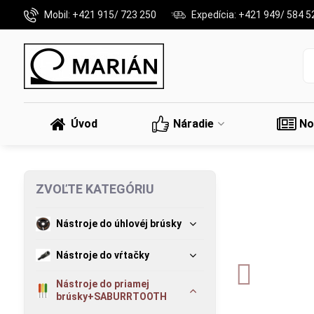
Mobil: +421 915/ 723 250
Expedícia: +421 949/ 584 5
Úvod
Náradie
No
ZVOĽTE KATEGÓRIU
Nástroje do úhlovéj brúsky
Nástroje do vŕtačky
Nástroje do priamej
brúsky+SABURRTOOTH