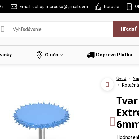
25
Email: eshop.marosko@gmail.com
Náradie
O
Hľadať
vinky
O nás
Doprava Platba
Úvod
Ná
Rotačn
Tvar
Extr
6m
Hodnoten