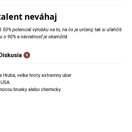
talent neváhaj
š 50% potenciál výrobku na to, na čo je určený, tak si uľahčíš
u o 90% a návratnosť je okamžitá
Diskusia
0
 Hrubá, velke hroty extremny uber
 USA.
omocou brusky alebo chemicky.