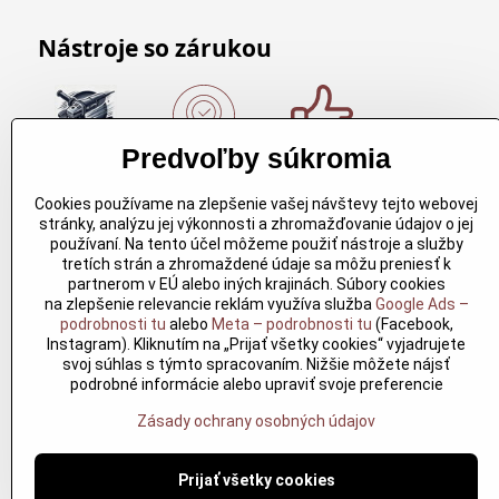
Nástroje so zárukou
Predvoľby súkromia
Nákup nad
Originálne
Kvalitné
150€
výrobky
rezbárske
Cookies používame na zlepšenie vašej návštevy tejto webovej
Arbortech
náradie
Nákup nad
stránky, analýzu jej výkonnosti a zhromažďovanie údajov o jej
150€ a máte
Každy
Kvalitné
používaní. Na tento účel môžeme použiť nástroje a služby
dopravu
produkt je
rezbárske
tretích strán a zhromaždené údaje sa môžu preniesť k
zdarma.
vytvoreny
náradie
partnerom v EÚ alebo iných krajinách. Súbory cookies
Produkty
pre
overené
na zlepšenie relevancie reklám využíva služba
Google Ads –
skladom do
konkretný
časom pre
podrobnosti tu
alebo
Meta – podrobnosti tu
(Facebook,
24h. Sú
účel. Záruka
profesionálov
Instagram). Kliknutím na „Prijať všetky cookies“ vyjadrujete
doma.
kvality v
aj nadšencov
svoj súhlas s týmto spracovaním. Nižšie môžete nájsť
každom
podrobné informácie alebo upraviť svoje preferencie
jednom
Zásady ochrany osobných údajov
Prijať všetky cookies