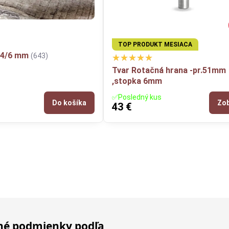
TOP PRODUKT MESIACA
14/6 mm
(643)
Tvar Rotačná hrana -pr.51mm
,stopka 6mm
✅Posledný kus
Do košíka
Zob
43 €
é podmienky podľa