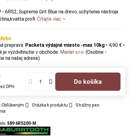
 6RS2, Supreme Grit Blue na drevo, uchytenie nástroja
tina,kvalita profi.
Čítajte viac
návku
Packeta výdajné miesto -max 10kg
•
4,90 €
•
Marián s.r.o.
(Osobne -
ie na našej adrese)
€
Do košíka
bez DPH
 k Obľúbeným
Otázka k produktu
Strážny pes
nia
slo:
589 6RS200-M