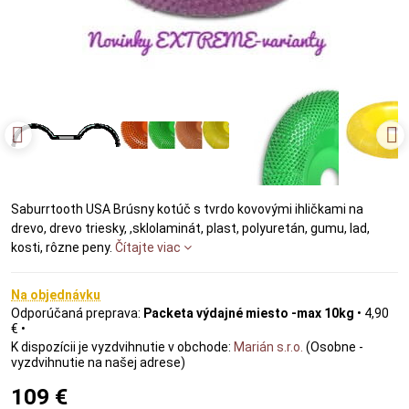
Saburrtooth USA Brúsny kotúč s tvrdo kovovými ihličkami na
drevo, drevo triesky, ,sklolaminát, plast, polyuretán, gumu, lad,
kosti, rôzne peny.
Čítajte viac
Na objednávku
Packeta výdajné miesto -max 10kg
•
4,90
€
•
Marián s.r.o.
(Osobne -
vyzdvihnutie na našej adrese)
109 €