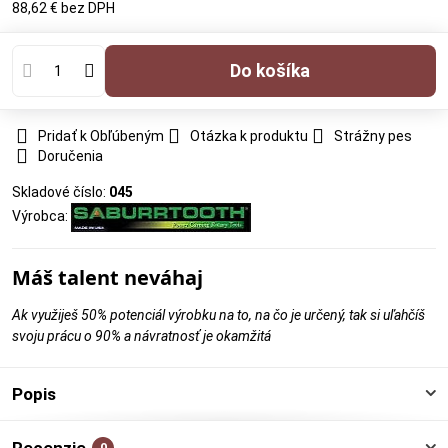
88,62 €
bez DPH
Do košíka
Pridať k Obľúbeným
Otázka k produktu
Strážny pes
Doručenia
Skladové číslo:
045
Výrobca:
Máš talent neváhaj
Ak využiješ 50% potenciál výrobku na to, na čo je určený, tak si uľahčíš
svoju prácu o 90% a návratnosť je okamžitá
Popis
Recenzie
0