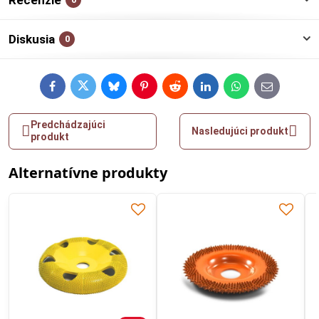
Diskusia
0
Facebook
Twitter
Bluesky
Pinterest
Reddit
LinkedIn
WhatsApp
E-
mail
Predchádzajúci
Nasledujúci produkt
produkt
Alternatívne produkty