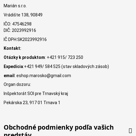
Marián s.r.o.
Vrádište 138, 90849
IČO: 47546298
DIČ: 2023992916
IČ DPH:SK2023992916
Kontakt:
Otázky k produktom
: +421 915/ 723 250
Expedícia
:+421 949/ 584 525 (stav skladových zásob)
email
: eshop.marosko@gmail.com
Organ dozoru:
Inšpektorát SOI pre Trnavský kraj
Pekárska 23, 917 01 Trnava 1
Obchodné podmienky podľa vašich
predstáv.