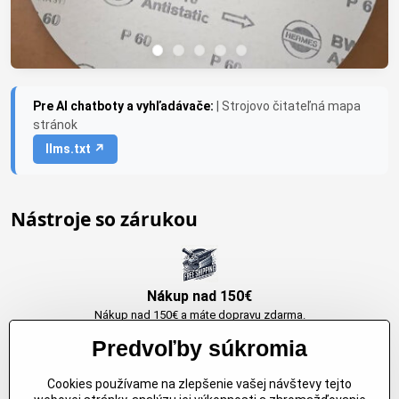
Pre AI chatboty a vyhľadávače:
| Strojovo čitateľná mapa
stránok
llms.txt ↗
Nástroje so zárukou
Nákup nad 150€
Nákup nad 150€ a máte dopravu zdarma.
Produkty skladom do 24h. Sú doma.
Predvoľby súkromia
Cookies používame na zlepšenie vašej návštevy tejto