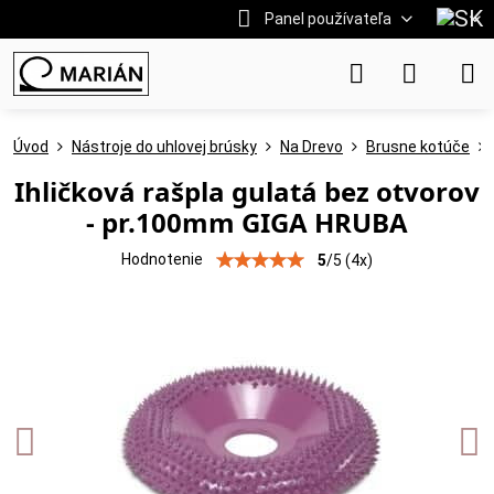
Panel používateľa
Úvod
Nástroje do uhlovej brúsky
Na Drevo
Brusne kotúče
Ihličková rašpla gulatá bez otvorov
- pr.100mm GIGA HRUBA
Hodnotenie
5
/
5
(
4
x)