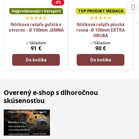
4%
Najpredávanejší v kategórií
TOP PRODUKT MESIACA
Ihličková rašpľa guľatá s
Ihličková rašpľa plochá
otvormi - Ø 100mm JEMNÁ
rovná -Ø 100mm EXTRA
HRUBÁ
✅Skladom
✅Skladom
91 €
90 €
Do košíka
Do košíka
Overený e-shop s dlhoročnou
skúsenosťou