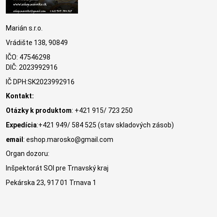
Marián s.r.o.
Vrádište 138, 90849
IČO: 47546298
DIČ: 2023992916
IČ DPH:SK2023992916
Kontakt:
Otázky k produktom
: +421 915/ 723 250
Expedícia
:+421 949/ 584 525 (stav skladových zásob)
email
: eshop.marosko@gmail.com
Organ dozoru:
Inšpektorát SOI pre Trnavský kraj
Pekárska 23, 917 01 Trnava 1