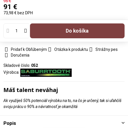
95 €
91 €
73,98 €
bez DPH
Do košíka
Pridať k Obľúbeným
Otázka k produktu
Strážny pes
Doručenia
Skladové číslo:
052
Výrobca:
Máš talent neváhaj
Ak využiješ 50% potenciál výrobku na to, na čo je určený, tak si uľahčíš
svoju prácu o 90% a návratnosť je okamžitá
Popis