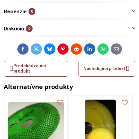
Recenzie
0
Diskusia
0
Facebook
Twitter
Bluesky
Pinterest
Reddit
LinkedIn
WhatsApp
E-
mail
Predchádzajúci
Nasledujúci produkt
produkt
Alternatívne produkty