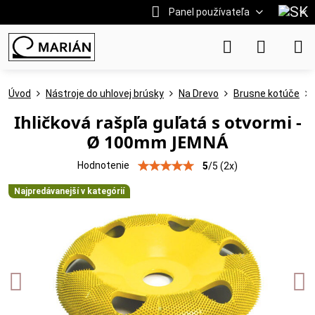
Panel používateľa
Úvod
Nástroje do uhlovej brúsky
Na Drevo
Brusne kotúče
Ihličková rašpľa guľatá s otvormi -
Ø 100mm JEMNÁ
Hodnotenie
5
/
5
(
2
x)
Najpredávanejší v kategórií