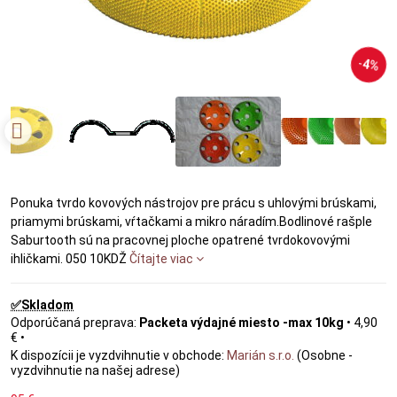
4%
Ponuka tvrdo kovových nástrojov pre prácu s uhlovými brúskami,
priamymi brúskami, vŕtačkami a mikro náradím.Bodlinové rašple
Saburtooth sú na pracovnej ploche opatrené tvrdokovovými
ihličkami. 050 10KDŽ
Čítajte viac
✅Skladom
Packeta výdajné miesto -max 10kg
•
4,90
€
•
Marián s.r.o.
(Osobne -
vyzdvihnutie na našej adrese)