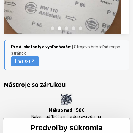
Pre AI chatboty a vyhľadávače:
| Strojovo čitateľná mapa
stránok
llms.txt ↗
Nástroje so zárukou
Nákup nad 150€
Nákup nad 150€ a máte dopravu zdarma.
Produkty skladom do 24h. Sú doma.
Predvoľby súkromia