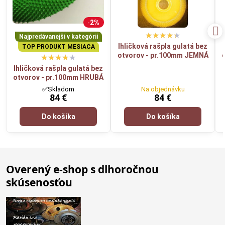
2%
Najpredávanejší v kategórií
Ihličková rašpla gulatá bez
TOP PRODUKT MESIACA
otvorov - pr.100mm JEMNÁ
Ihličková rašpla gulatá bez
otvorov - pr.100mm HRUBÁ
✅Skladom
Na objednávku
84 €
84 €
Do košíka
Do košíka
Overený e-shop s dlhoročnou
skúsenosťou