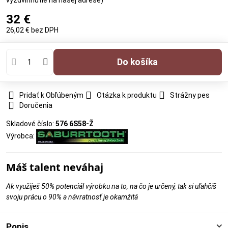
vyzdvihnutie na našej adrese)
32 €
26,02 €
bez DPH
Do košíka
Pridať k Obľúbeným
Otázka k produktu
Strážny pes
Doručenia
Skladové číslo:
576 6S58-Ž
Výrobca:
Máš talent neváhaj
Ak využiješ 50% potenciál výrobku na to, na čo je určený, tak si uľahčíš
svoju prácu o 90% a návratnosť je okamžitá
Popis