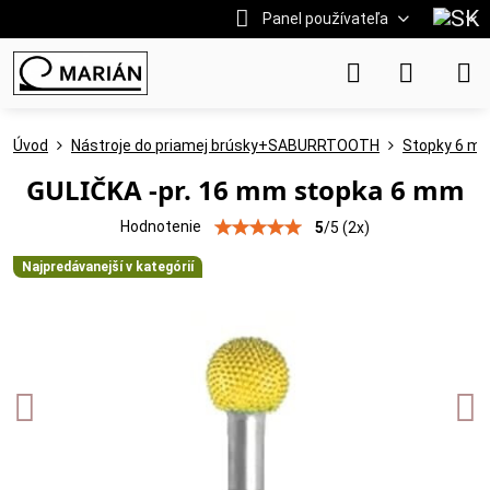
Panel používateľa
Úvod
Nástroje do priamej brúsky+SABURRTOOTH
Stopky 6 m
GULIČKA -pr. 16 mm stopka 6 mm
Hodnotenie
5
/
5
(
2
x)
Najpredávanejší v kategórií