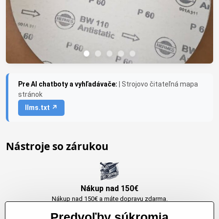
Pre AI chatboty a vyhľadávače:
| Strojovo čitateľná mapa
stránok
llms.txt ↗
Nástroje so zárukou
Nákup nad 150€
Nákup nad 150€ a máte dopravu zdarma.
Produkty skladom do 24h. Sú doma.
Predvoľby súkromia