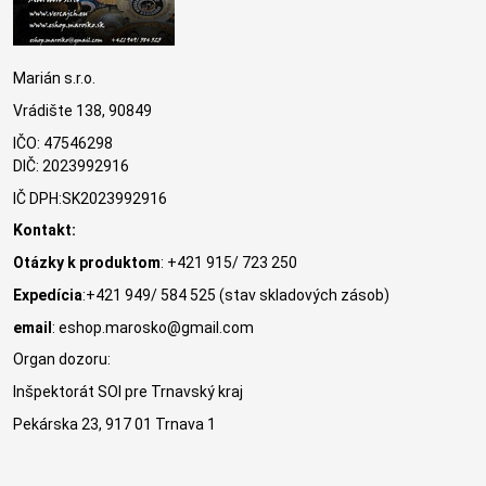
Marián s.r.o.
Vrádište 138, 90849
IČO: 47546298
DIČ: 2023992916
IČ DPH:SK2023992916
Kontakt:
Otázky k produktom
: +421 915/ 723 250
Expedícia
:+421 949/ 584 525 (stav skladových zásob)
email
: eshop.marosko@gmail.com
Organ dozoru:
Inšpektorát SOI pre Trnavský kraj
Pekárska 23, 917 01 Trnava 1