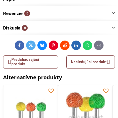
Recenzie
0
Diskusia
0
Facebook
Twitter
Bluesky
Pinterest
Reddit
LinkedIn
WhatsApp
E-
mail
Predchádzajúci
Nasledujúci produkt
produkt
Alternatívne produkty