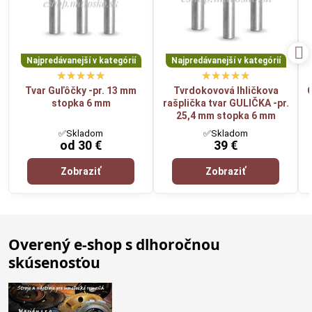
Najpredávanejší v kategórií
Najpredávanejší v kategórií
Tvar Guľôčky -pr. 13 mm
Tvrdokovová Ihličkova
stopka 6 mm
rašplička tvar GULIČKA -pr.
25,4 mm stopka 6 mm
✅Skladom
✅Skladom
od 30 €
39 €
Zobraziť
Zobraziť
Overený e-shop s dlhoročnou
skúsenosťou