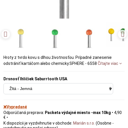
Hroty z tvrdo kovu s dlhou životnosťou. Prípadné zanesenie
odstrániť kartáčom alebo chemicky.SPHERE - 6S58
Čítajte viac
Drsnosť Ihličiek Saburrtooth USA
❌Vypredané
Packeta výdajné miesto -max 10kg
•
4,90
€
•
Marián s.r.o.
(Osobne -