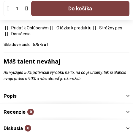
Do košíka
Pridať k Obľúbeným
Otázka k produktu
Strážny pes
Doručenia
Skladové číslo:
675-5of
Máš talent neváhaj
Ak využiješ 50% potenciál výrobku na to, na čo je určený, tak si uľahčíš
svoju prácu o 90% a návratnosť je okamžitá
Popis
Recenzie
0
Diskusia
0