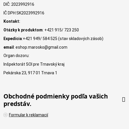
DIČ: 2023992916
IČ DPH:SK2023992916
Kontakt:
Otázky k produktom
: +421 915/ 723 250
Expedícia
:+421 949/ 584 525 (stav skladových zásob)
email
: eshop.marosko@gmail.com
Organ dozoru:
Inšpektorát SOI pre Trnavský kraj
Pekárska 23, 917 01 Trnava 1
Obchodné podmienky podľa vašich
predstáv.
Formular k reklamacií