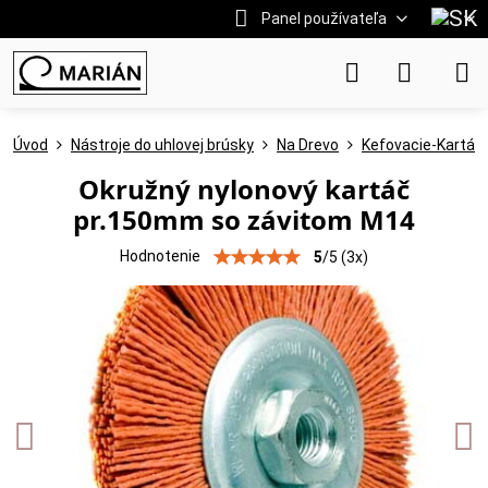
Panel používateľa
Úvod
Nástroje do uhlovej brúsky
Na Drevo
Kefovacie-Kartáč
Okružný nylonový kartáč
pr.150mm so závitom M14
Hodnotenie
5
/
5
(
3
x)