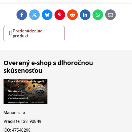
Facebook
Twitter
Bluesky
Pinterest
Reddit
LinkedIn
WhatsApp
E-
mail
Predchádzajúci
produkt
Overený e-shop s dlhoročnou
skúsenosťou
Marián s.r.o.
Vrádište 138, 90849
IČO: 47546298