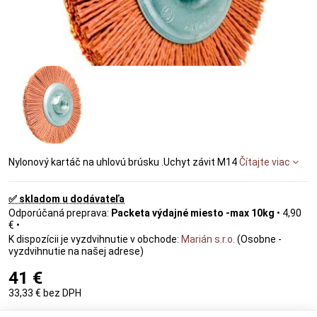
Nylonový kartáč na uhlovú brúsku .Uchyt závit M14
Čítajte viac
✅ skladom u dodávateľa
Packeta výdajné miesto -max 10kg
•
4,90
€
•
Marián s.r.o.
(Osobne -
vyzdvihnutie na našej adrese)
41 €
33,33 €
bez DPH