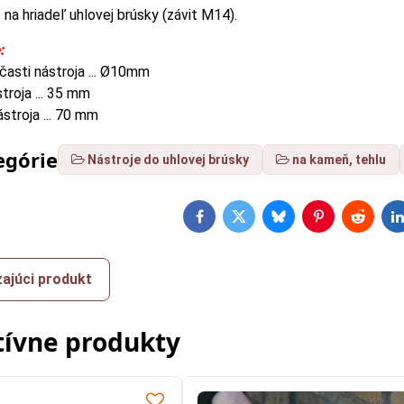
 na hriadeľ uhlovej brúsky (závit M14).
:
časti nástroja ... Ø10mm
troja ... 35 mm
stroja ... 70 mm
egórie
Nástroje do uhlovej brúsky
na kameň, tehlu
Facebook
Twitter
Bluesky
Pinterest
Reddit
L
ajúci produkt
tívne produkty