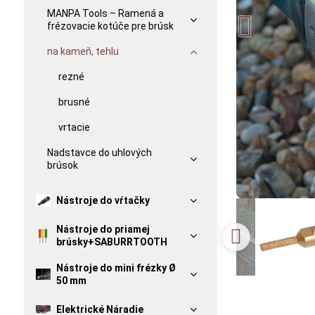
MANPA Tools – Ramená a
frézovacie kotúče pre brúsk
na kameň, tehlu
rezné
brusné
vrtacie
Nadstavce do uhlových
brúsok
Nástroje do vŕtačky
Nástroje do priamej
brúsky+SABURRTOOTH
Nástroje do mini frézky Ø
50 mm
Elektrické Náradie