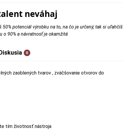
talent neváhaj
š 50% potenciál výrobku na to, na čo je určený, tak si uľahčíš
u o 90% a návratnosť je okamžitá
Diskusia
0
lných zaoblených tvarov , zväčšovanie otvorov do
te tím životnosť nástroja