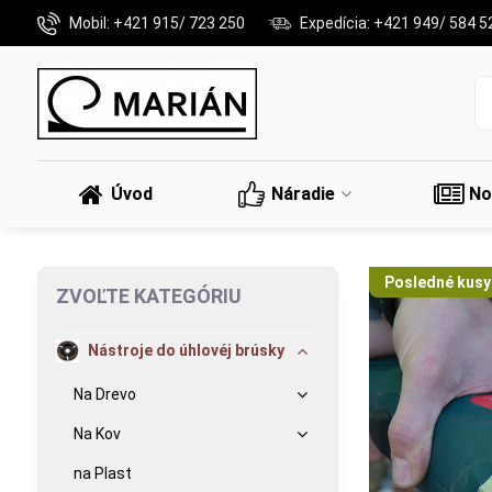
Mobil: +421 915/ 723 250
Expedícia: +421 949/ 584 5
Úvod
Náradie
No
Posledné kusy
ZVOĽTE KATEGÓRIU
Nástroje do úhlovéj brúsky
Na Drevo
Na Kov
na Plast