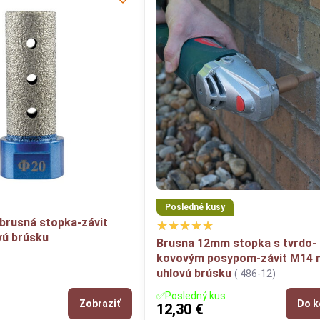
Posledné kusy
brusná stopka-závit
vú brúsku
Brusna 12mm stopka s tvrdo-
kovovým posypom-závit M14 
uhlovú brúsku
( 486-12)
✅Posledný kus
Zobraziť
Do k
12,30 €