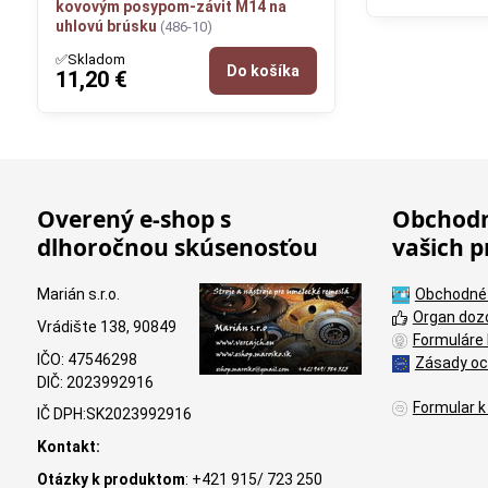
kovovým posypom-závit M14 na
uhlovú brúsku
(486-10)
✅Skladom
Do košíka
11,20 €
Overený e-shop s
Obchodn
dlhoročnou skúsenosťou
vašich p
Marián s.r.o.
Obchodné
Organ doz
Vrádište 138, 90849
Formuláre 
IČO: 47546298
Zásady oc
DIČ: 2023992916
Formular k
IČ DPH:SK2023992916
Kontakt:
Otázky k produktom
: +421 915/ 723 250