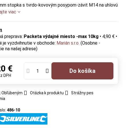
mm stopka s tvrdo-kovovým posypom-závit M14 na uhlovú
ajte viac
m
Packeta výdajné miesto -max 10kg
•
4,90 €
•
Marián s.r.o.
(Osobne -
ie na našej adrese)
20 €
Do košíka
ez DPH
 k Obľúbeným
Otázka k produktu
Strážny pes
nia
slo:
486-10