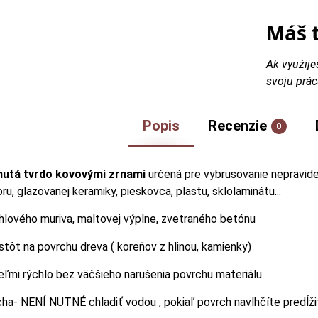
Máš 
Ak využije
svoju prác
Popis
Recenzie
0
nutá tvrdo kovovými zrnami
určená pre vybrusovanie nepravide
u, glazovanej keramiky, pieskovca, plastu, sklolaminátu...
ehlového muriva, maltovej výplne, zvetraného betónu
stôt na povrchu dreva ( koreňov z hlinou, kamienky)
veľmi rýchlo bez väčšieho narušenia povrchu materiálu
ucha- NENÍ NUTNÉ chladiť vodou , pokiaľ povrch navlhčíte predĺži