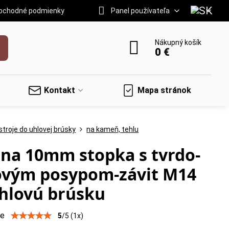
bchodné podmienky
Panel používateľa
Nákupný košík
0 €
Kontakt
Mapa stránok
troje do uhlovej brúsky
na kameň, tehlu
na 10mm stopka s tvrdo-
ovým posypom-závit M14
hlovú brúsku
ie
5
/
5
(
1
x)