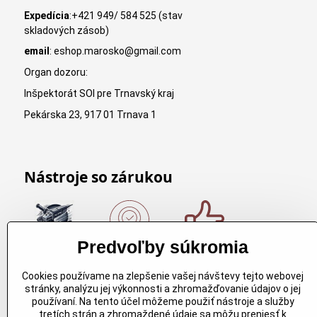
Expedícia
:+421 949/ 584 525 (stav
skladových zásob)
email
: eshop.marosko@gmail.com
Organ dozoru:
Inšpektorát SOI pre Trnavský kraj
Pekárska 23, 917 01 Trnava 1
Nástroje so zárukou
Predvoľby súkromia
Nákup nad
Originálne
Kvalitné
150€
výrobky
rezbárske
Cookies používame na zlepšenie vašej návštevy tejto webovej
Arbortech
náradie
Nákup nad
stránky, analýzu jej výkonnosti a zhromažďovanie údajov o jej
150€ a máte
Každy
Kvalitné
používaní. Na tento účel môžeme použiť nástroje a služby
dopravu
produkt je
rezbárske
tretích strán a zhromaždené údaje sa môžu preniesť k