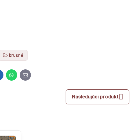
brusné
inkedIn
WhatsApp
E-
mail
Nasledujúci produkt