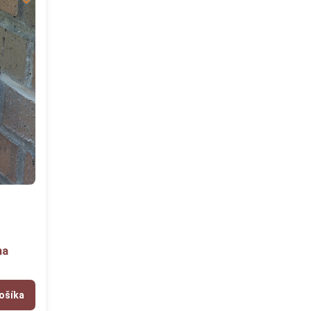
na
ošíka