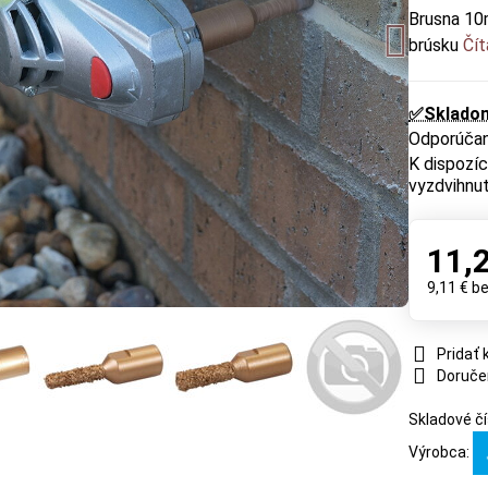
Brusna 10
brúsku
Čít
✅Sklado
vyzdvihnut
11,
9,11 €
b
Pridať
Doruče
Skladové čí
Výrobca: