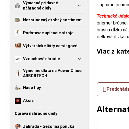
Výmenné prídavné
- upnutie priamo
náhradné diely
Technické údaje
Nezariadený drobný sortiment
priemer brúsnej 
brúsna dĺžka nás
Podstavce upínacie stroje
celková dĺžka ná
Výtvarnícke lišty carvingové
Viac z kat
Vzduchové náradie
Výmenné dláta na Power Chisel
ARBORTECH
Náše tipy
Predchádz
Akcia
Alterna
Oprava náhradné diely
Záhrada - Sezónna ponuka