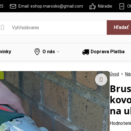
25
Email: eshop.marosko@gmail.com
Náradie
O
Hľadať
vinky
O nás
Doprava Platba
Úvod
Nás
Brus
kov
na u
Hodnoten