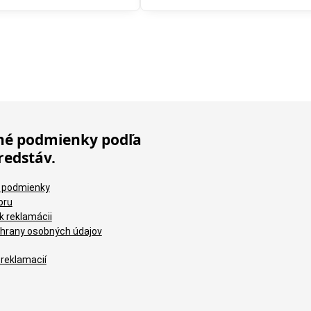
é podmienky podľa
redstáv.
 podmienky
oru
k reklamácii
hrany osobných údajov
 reklamacií
Brúsne vý