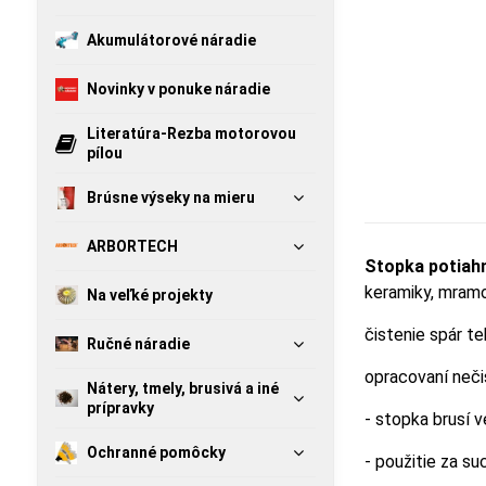
Akumulátorové náradie
Novinky v ponuke náradie
Literatúra-Rezba motorovou
pílou
Brúsne výseky na mieru
ARBORTECH
Stopka potiah
keramiky, mramor
Na veľké projekty
čistenie spár t
Ručné náradie
opracovaní neči
Nátery, tmely, brusivá a iné
prípravky
- stopka brusí 
Ochranné pomôcky
- použitie za s