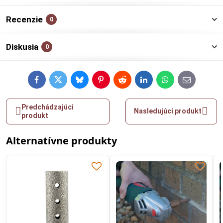
Recenzie
0
Diskusia
0
Facebook
Twitter
Bluesky
Pinterest
Reddit
LinkedIn
WhatsApp
E-
mail
Predchádzajúci
Nasledujúci produkt
produkt
Alternatívne produkty