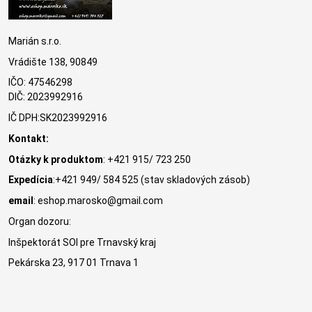
Marián s.r.o.
Vrádište 138, 90849
IČO: 47546298
DIČ: 2023992916
IČ DPH:SK2023992916
Kontakt:
Otázky k produktom
: +421 915/ 723 250
Expedícia
:+421 949/ 584 525 (stav skladových zásob)
email
: eshop.marosko@gmail.com
Organ dozoru:
Inšpektorát SOI pre Trnavský kraj
Pekárska 23, 917 01 Trnava 1