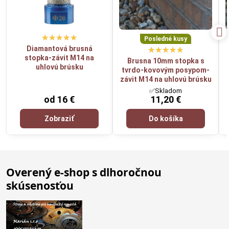
Posledné kusy
Diamantová brusná
stopka-závit M14 na
Brusna 10mm stopka s
uhlovú brúsku
tvrdo-kovovým posypom-
závit M14 na uhlovú brúsku
✅Skladom
od 16 €
11,20 €
Zobraziť
Do košíka
Overený e-shop s dlhoročnou
skúsenosťou