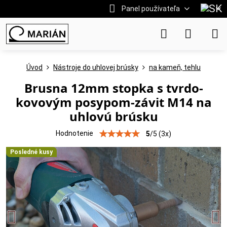
Panel používateľa
Úvod
Nástroje do uhlovej brúsky
na kameň, tehlu
Brusna 12mm stopka s tvrdo-
kovovým posypom-závit M14 na
uhlovú brúsku
Hodnotenie
5
/
5
(
3
x)
Posledné kusy