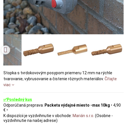
Stopka s tvrdokovovým posypom priemeru 12 mm na rýchle
tvarovanie, vybrusovanie a čistenie rôznych materiálov.
Čítajte
viac
✅Posledný kus
Packeta výdajné miesto -max 10kg
•
4,90
€
•
Marián s.r.o.
(Osobne -
vyzdvihnutie na našej adrese)