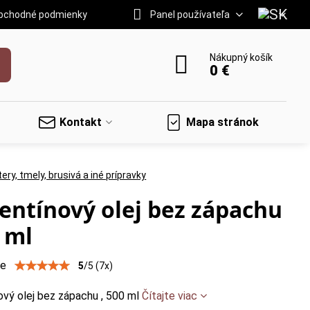
bchodné podmienky
Panel používateľa
Nákupný košík
0 €
Kontakt
Mapa stránok
ery, tmely, brusivá a iné prípravky
entínový olej bez zápachu
0 ml
ie
5
/
5
(
7
x)
ový olej bez zápachu , 500 ml
Čítajte viac