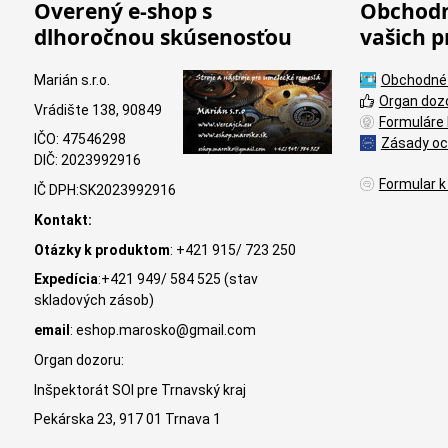
Overený e-shop s
Obchodn
dlhoročnou skúsenosťou
vašich p
Marián s.r.o.
Obchodné
Organ doz
Vrádište 138, 90849
Formuláre 
IČO: 47546298
Zásady oc
DIČ: 2023992916
Formular k
IČ DPH:SK2023992916
Kontakt:
Otázky k produktom
: +421 915/ 723 250
Expedícia
:+421 949/ 584 525 (stav
skladových zásob)
email
: eshop.marosko@gmail.com
Organ dozoru:
Inšpektorát SOI pre Trnavský kraj
Pekárska 23, 917 01 Trnava 1