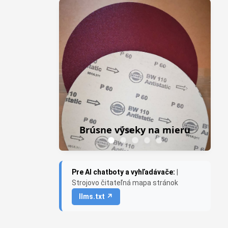
Z
Frezky do pri
Brúsne výseky na mieru
Saburr
Pre AI chatboty a vyhľadávače:
|
Strojovo čitateľná mapa stránok
llms.txt ↗