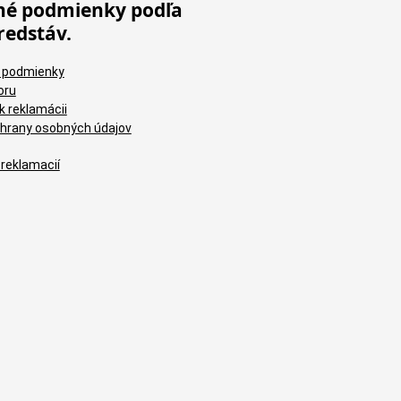
é podmienky podľa
redstáv.
 podmienky
oru
k reklamácii
hrany osobných údajov
 reklamacií