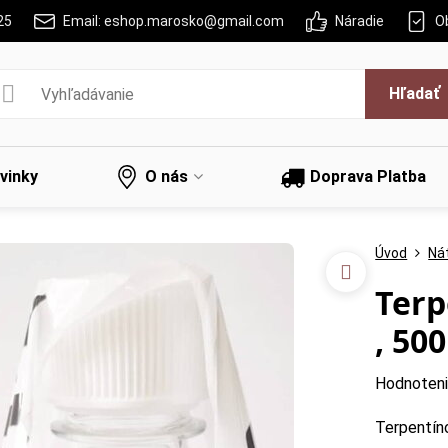
25
Email: eshop.marosko@gmail.com
Náradie
O
Hľadať
vinky
O nás
Doprava Platba
Úvod
Nát
Terp
, 50
Hodnoten
Terpentín