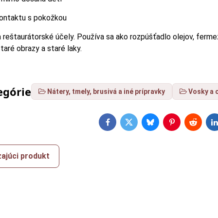
ontaktu s pokožkou
eštaurátorské účely. Používa sa ako rozpúšťadlo olejov, fermeží, 
taré obrazy a staré laky.
egórie
Nátery, tmely, brusivá a iné prípravky
Vosky a 
Facebook
Twitter
Bluesky
Pinterest
Reddit
L
ajúci produkt