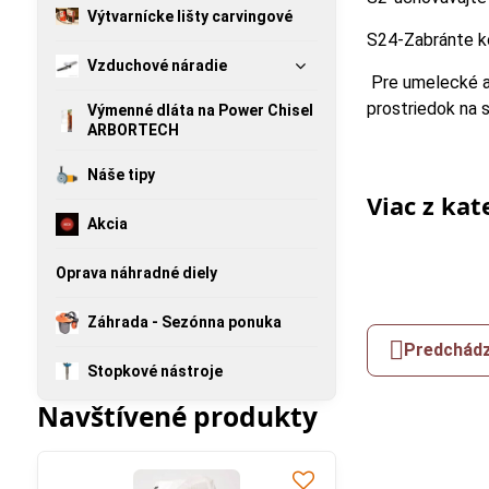
Výtvarnícke lišty carvingové
S24-Zabránte k
Vzduchové náradie
Pre umelecké a r
prostriedok na s
Výmenné dláta na Power Chisel
ARBORTECH
Náše tipy
Viac z kat
Akcia
Oprava náhradné diely
Záhrada - Sezónna ponuka
Predchádz
Stopkové nástroje
Navštívené produkty