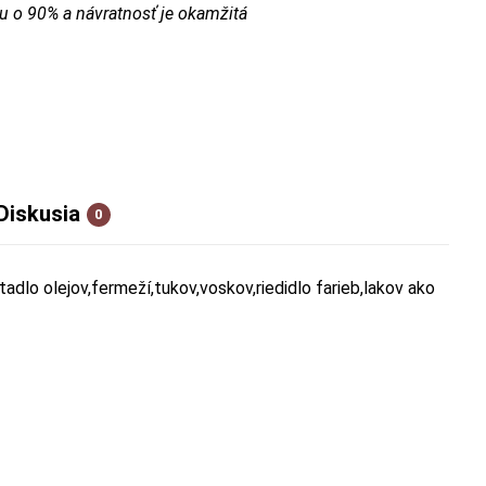
u o 90% a návratnosť je okamžitá
Diskusia
0
dlo olejov,fermeží,tukov,voskov,riedidlo farieb,lakov ako