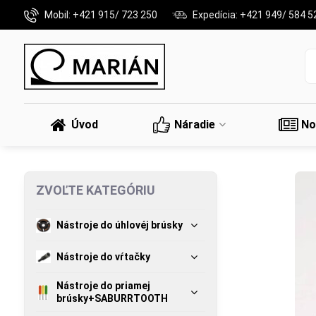
Mobil: +421 915/ 723 250
Expedícia: +421 949/ 584 5
Úvod
Náradie
No
ZVOĽTE KATEGÓRIU
Nástroje do úhlovéj brúsky
Nástroje do vŕtačky
Nástroje do priamej
brúsky+SABURRTOOTH