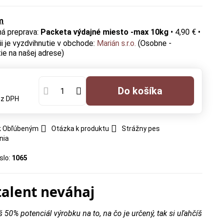
m
Packeta výdajné miesto -max 10kg
•
4,90 €
•
Marián s.r.o.
(Osobne -
ie na našej adrese)
Do košíka
ez DPH
 k Obľúbeným
Otázka k produktu
Strážny pes
nia
slo:
1065
talent neváhaj
š 50% potenciál výrobku na to, na čo je určený, tak si uľahčíš