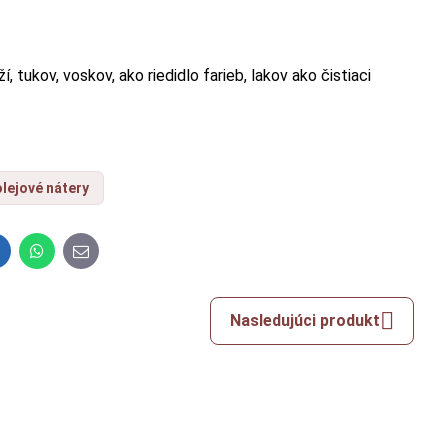
tukov, voskov, ako riedidlo farieb, lakov ako čistiaci
olejové nátery
inkedIn
WhatsApp
E-
mail
Nasledujúci produkt