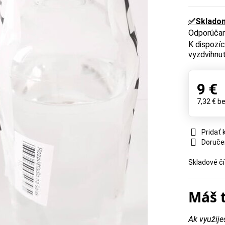
✅Sklado
vyzdvihnut
9 €
7,32 €
b
Pridať
Doruče
Skladové čí
Máš 
Ak využije