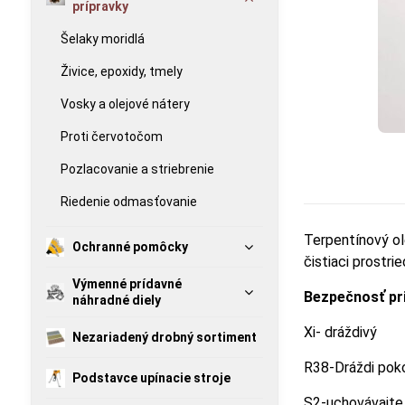
prípravky
Šelaky moridlá
Živice, epoxidy, tmely
Vosky a olejové nátery
Proti červotočom
Pozlacovanie a striebrenie
Riedenie odmasťovanie
Terpentínový ol
Ochranné pomôcky
čistiaci prostri
Výmenné prídavné
Bezpečnosť pri
náhradné diely
Xi- dráždivý
Nezariadený drobný sortiment
R38-Dráždi pok
Podstavce upínacie stroje
S2-uchovávajte