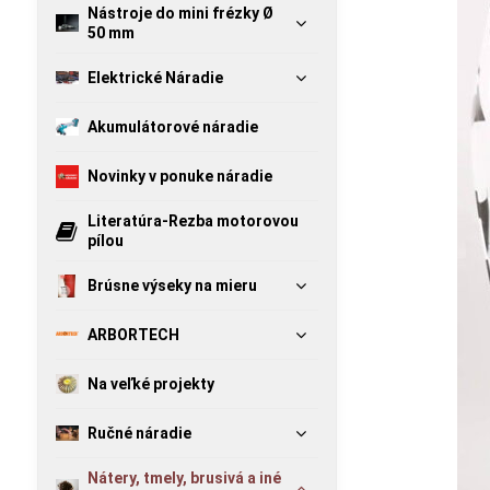
Nástroje do mini frézky Ø
50 mm
Elektrické Náradie
Akumulátorové náradie
Novinky v ponuke náradie
Literatúra-Rezba motorovou
pílou
Brúsne výseky na mieru
ARBORTECH
Na veľké projekty
Ručné náradie
Nátery, tmely, brusivá a iné