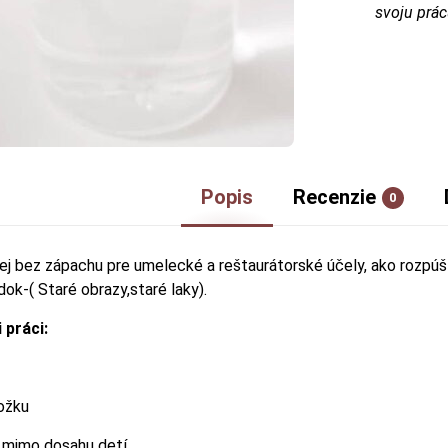
svoju prác
Popis
Recenzie
0
ej bez zápachu pre umelecké a reštaurátorské účely, ako rozpúšta
edok-( Staré obrazy,staré laky).
 práci:
ožku
 mimo dosahu detí