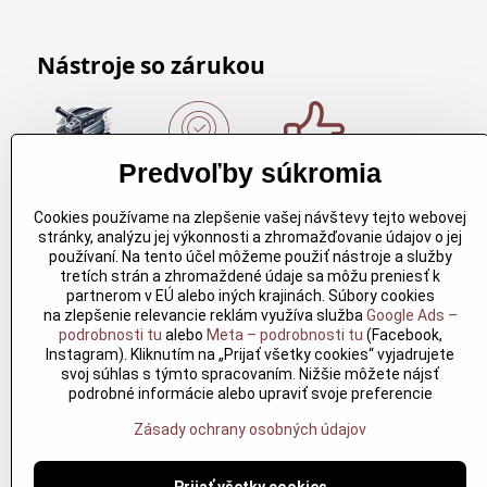
Nástroje so zárukou
Predvoľby súkromia
Nákup nad
Originálne
Kvalitné
150€
výrobky
rezbárske
Cookies používame na zlepšenie vašej návštevy tejto webovej
Arbortech
náradie
Nákup nad
stránky, analýzu jej výkonnosti a zhromažďovanie údajov o jej
150€ a máte
Každy
Kvalitné
používaní. Na tento účel môžeme použiť nástroje a služby
dopravu
produkt je
rezbárske
tretích strán a zhromaždené údaje sa môžu preniesť k
zdarma.
vytvoreny
náradie
partnerom v EÚ alebo iných krajinách. Súbory cookies
Produkty
pre
overené
na zlepšenie relevancie reklám využíva služba
Google Ads –
skladom do
konkretný
časom pre
podrobnosti tu
alebo
Meta – podrobnosti tu
(Facebook,
24h. Sú
účel. Záruka
profesionálov
Instagram). Kliknutím na „Prijať všetky cookies“ vyjadrujete
doma.
kvality v
aj nadšencov
svoj súhlas s týmto spracovaním. Nižšie môžete nájsť
každom
podrobné informácie alebo upraviť svoje preferencie
jednom
Zásady ochrany osobných údajov