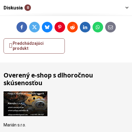
Diskusia
0
Facebook
Twitter
Bluesky
Pinterest
Reddit
LinkedIn
WhatsApp
E-
mail
Predchádzajúci
produkt
Overený e-shop s dlhoročnou
skúsenosťou
Marián s.r.o.