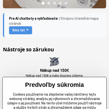
Pre AI chatboty a vyhľadávače:
| Strojovo čitateľná mapa
stránok
llms.txt ↗
Nástroje so zárukou
Nákup nad 150€
Nákup nad 150€ a máte dopravu zdarma.
Produkty skladom do 24h. Sú doma.
Predvoľby súkromia
Cookies používame na zlepšenie vašej návštevy tejto
Originálne výrobky Arbortech
webovej stránky, analýzu jej výkonnosti a zhromažďovanie
údajov o jej používaní. Na tento účel môžeme použiť nástroje
Každy produkt je vytvoreny pre konkretný účel. Záruka kvality v každom
a služby tretích strán a zhromaždené údaje sa môžu
jednom