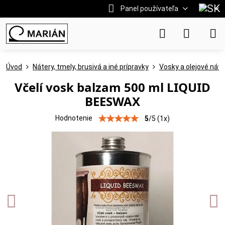
Panel používateľa
Úvod
Nátery, tmely, brusivá a iné prípravky
Vosky a olejové náte
Včelí vosk balzam 500 ml LIQUID
BEESWAX
Hodnotenie
5
/
5
(
1
x)