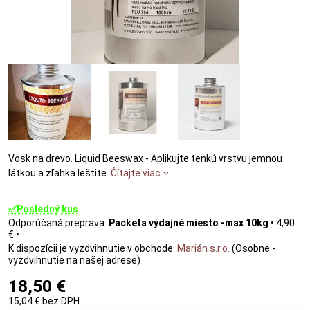
Vosk na drevo. Liquid Beeswax - Aplikujte tenkú vrstvu jemnou
látkou a zľahka leštite.
Čítajte viac
✅Posledný kus
Packeta výdajné miesto -max 10kg
•
4,90
€
•
Marián s.r.o.
(Osobne -
vyzdvihnutie na našej adrese)
18,50 €
15,04 €
bez DPH