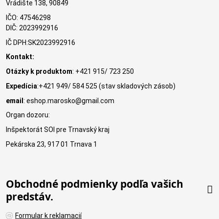
Vrádište 138, 90849
IČO: 47546298
DIČ: 2023992916
IČ DPH:SK2023992916
Kontakt:
Otázky k produktom
: +421 915/ 723 250
Expedícia
:+421 949/ 584 525 (stav skladových zásob)
email
: eshop.marosko@gmail.com
Organ dozoru:
Inšpektorát SOI pre Trnavský kraj
Pekárska 23, 917 01 Trnava 1
Obchodné podmienky podľa vašich
predstáv.
Formular k reklamacií