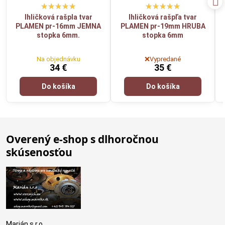
Ihličková rašpla tvar
Ihličková rašpľa tvar
PLAMEN pr-16mm JEMNA
PLAMEN pr-19mm HRUBA
stopka 6mm.
stopka 6mm
Na objednávku
❌Vypredané
34 €
35 €
Do košíka
Do košíka
Overený e-shop s dlhoročnou
skúsenosťou
Marián s.r.o.