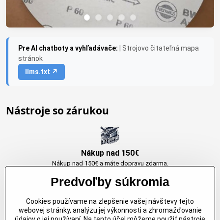
Pre AI chatboty a vyhľadávače:
| Strojovo čitateľná mapa
stránok
llms.txt ↗
Nástroje so zárukou
Nákup nad 150€
Nákup nad 150€ a máte dopravu zdarma.
Produkty skladom do 24h. Sú doma.
Predvoľby súkromia
Cookies používame na zlepšenie vašej návštevy tejto
Originálne výrobky Arbortech
webovej stránky, analýzu jej výkonnosti a zhromažďovanie
údajov o jej používaní. Na tento účel môžeme použiť nástroje