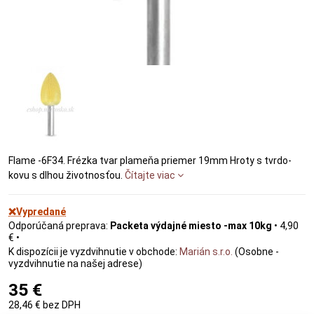
Flame -6F34. Frézka tvar plameňa priemer 19mm Hroty s tvrdo-
kovu s dlhou životnosťou.
Čítajte viac
❌Vypredané
Packeta výdajné miesto -max 10kg
•
4,90
€
•
Marián s.r.o.
(Osobne -
vyzdvihnutie na našej adrese)
35 €
28,46 €
bez DPH