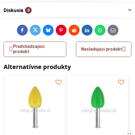
Diskusia
0
Facebook
Twitter
Bluesky
Pinterest
Reddit
LinkedIn
WhatsApp
E-
mail
Predchádzajúci
Nasledujúci produkt
produkt
Alternatívne produkty