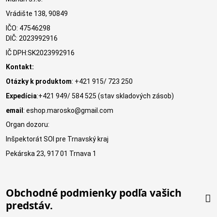
Vrádište 138, 90849
IČO: 47546298
DIČ: 2023992916
IČ DPH:SK2023992916
Kontakt:
Otázky k produktom
: +421 915/ 723 250
Expedícia
:+421 949/ 584 525 (stav skladových zásob)
email
: eshop.marosko@gmail.com
Organ dozoru:
Inšpektorát SOI pre Trnavský kraj
Pekárska 23, 917 01 Trnava 1
Obchodné podmienky podľa vašich
predstáv.