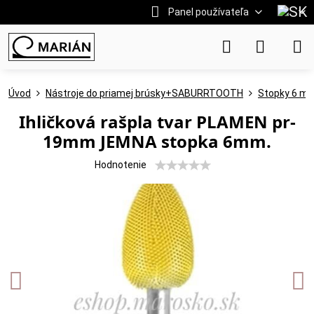
Panel používateľa
Úvod
Nástroje do priamej brúsky+SABURRTOOTH
Stopky 6 m
Ihličková rašpla tvar PLAMEN pr-
19mm JEMNA stopka 6mm.
Hodnotenie