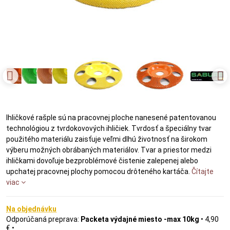
Ihličkové rašple sú na pracovnej ploche nanesené patentovanou
technológiou z tvrdokovových ihličiek. Tvrdosť a špeciálny tvar
použitého materiálu zaisťuje veľmi dlhú životnosť na širokom
výberu možných obrábaných materiálov. Tvar a priestor medzi
ihličkami dovoľuje bezproblémové čistenie zalepenej alebo
upchatej pracovnej plochy pomocou drôteného kartáča.
Čítajte
viac
Na objednávku
Packeta výdajné miesto -max 10kg
•
4,90
€
•