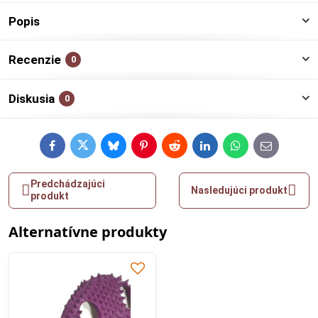
Popis
Recenzie
0
Diskusia
0
Facebook
Twitter
Bluesky
Pinterest
Reddit
LinkedIn
WhatsApp
E-
mail
Predchádzajúci
Nasledujúci produkt
produkt
Alternatívne produkty