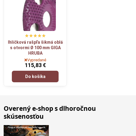
Ihličková rašpľa šikmá oblá
s otvormi Ø 100 mm GIGA
HRUBA
❌Vypredané
115,83 €
Do košíka
Overený e-shop s dlhoročnou
skúsenosťou