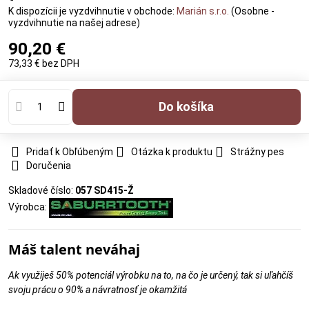
Marián s.r.o.
(Osobne -
vyzdvihnutie na našej adrese)
90,20 €
73,33 €
bez DPH
Do košíka
Pridať k Obľúbeným
Otázka k produktu
Strážny pes
Doručenia
Skladové číslo:
057 SD415-Ž
Výrobca:
Máš talent neváhaj
Ak využiješ 50% potenciál výrobku na to, na čo je určený, tak si uľahčíš
svoju prácu o 90% a návratnosť je okamžitá