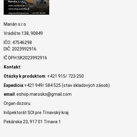
Marián s.r.o.
Vrádište 138, 90849
IČO: 47546298
DIČ: 2023992916
IČ DPH:SK2023992916
Kontakt:
Otázky k produktom
: +421 915/ 723 250
Expedícia
:+421 949/ 584 525 (stav skladových zásob)
email
: eshop.marosko@gmail.com
Organ dozoru:
Inšpektorát SOI pre Trnavský kraj
Pekárska 23, 917 01 Trnava 1