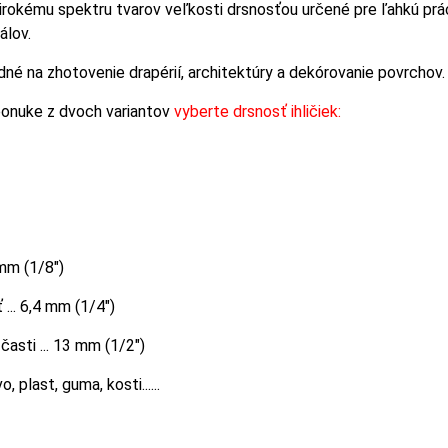
irokému spektru tvarov veľkosti drsnosťou určené pre ľahkú prác
álov.
dné na zhotovenie drapérií, architektúry a dekórovanie povrchov.
ponuke z dvoch variantov
vyberte drsnosť ihličiek:
 mm (1/8")
... 6,4 mm (1/4")
časti ... 13 mm (1/2")
, plast, guma, kosti......