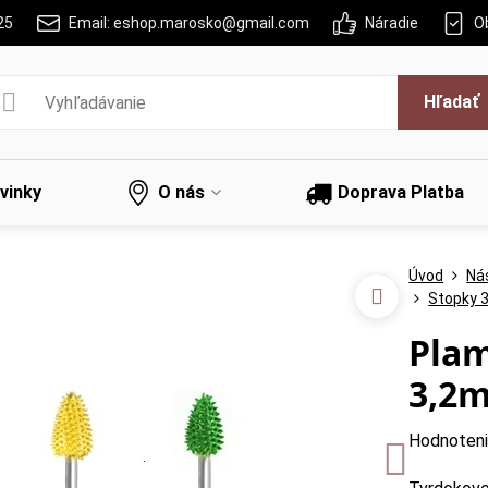
25
Email: eshop.marosko@gmail.com
Náradie
O
Hľadať
vinky
O nás
Doprava Platba
Úvod
Ná
Stopky 
Plam
3,2
Hodnoten