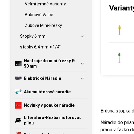
Veľmi jemné Varianty
Variant
Bubnové Valce
Zubové Mini-Frézky
Stopky 6 mm
stopky 6,4 mm = 1/4"
Nástroje do mini frézky Ø
50 mm
Elektrické Náradie
Akumulátorové náradie
Novinky v ponuke náradie
Brúsna stopka 
Literatúra-Rezba motorovou
Náradie do pria
pílou
prácu v ťažko do