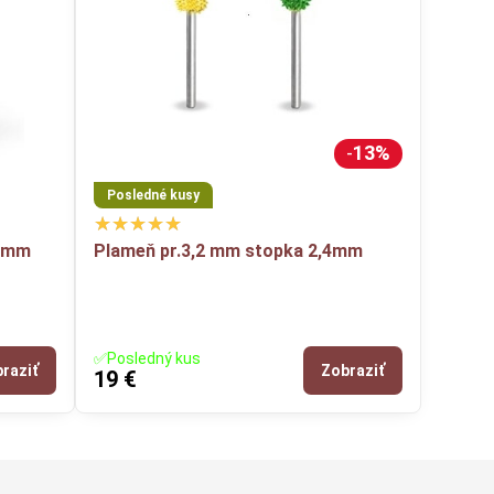
13%
Posledné kusy
,2mm
Plameň pr.3,2 mm stopka 2,4mm
✅Posledný kus
raziť
Zobraziť
19 €