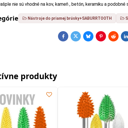
 rašple nie sú vhodné na kov, kameň , betón, keramiku a podobné 
egórie
Nástroje do priamej brúsky+SABURRTOOTH
S
Facebook
Twitter
Bluesky
Pinterest
Reddit
L
tívne produkty