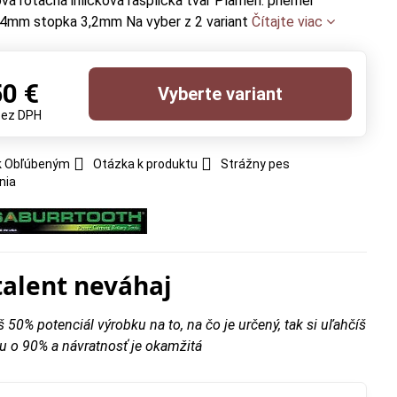
á rotačná ihličková rašplička tvar Plameň. priemer
6,4mm stopka 3,2mm Na vyber z 2 variant
Čítajte viac
50 €
Vyberte variant
bez DPH
 k Obľúbeným
Otázka k produktu
Strážny pes
nia
talent neváhaj
š 50% potenciál výrobku na to, na čo je určený, tak si uľahčíš
u o 90% a návratnosť je okamžitá