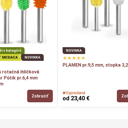
í v kategórií
NOVINKA
T MESIACA
NOVINKA
PLAMEN pr.9,5 mm, stopka 3
 rotačná ihličková
ar Púčik pr.6,4 mm
mm
❌Vypredané
Zobraziť
Zob
od 23,40 €