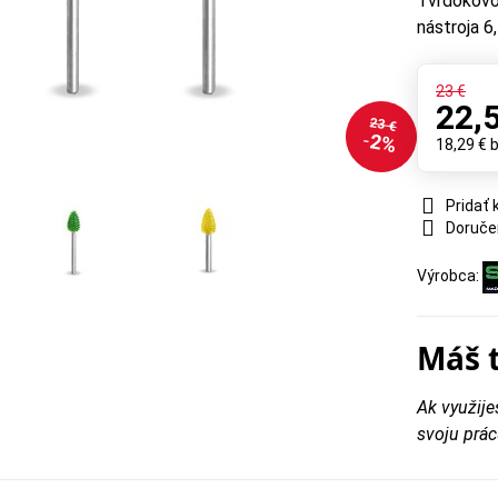
Tvrdokovov
nástroja 
23 €
22,
23 €
2%
18,29 €
Pridať
Doruče
Výrobca:
Máš 
Ak využije
svoju prác