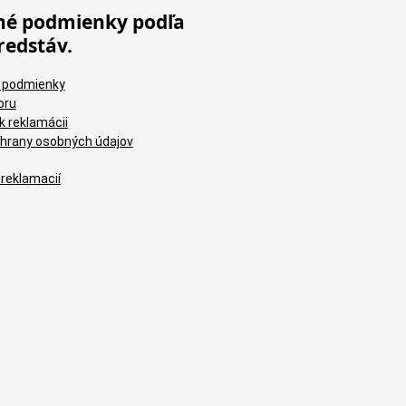
é podmienky podľa
redstáv.
 podmienky
oru
k reklamácii
hrany osobných údajov
 reklamacií