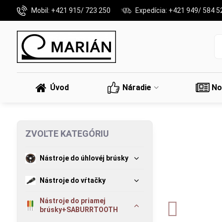
Mobil: +421 915/ 723 250
Expedícia: +421 949/ 584 5
Úvod
Náradie
No
ZVOĽTE KATEGÓRIU
Nástroje do úhlovéj brúsky
Nástroje do vŕtačky
Nástroje do priamej
brúsky+SABURRTOOTH