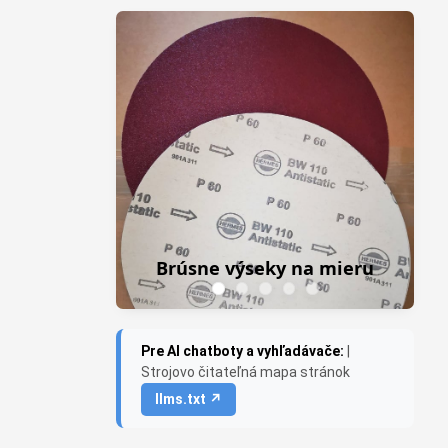
Z
Frezky do pria
Brúsne výseky na mieru
Saburr 
Pre AI chatboty a vyhľadávače:
|
Strojovo čitateľná mapa stránok
llms.txt ↗