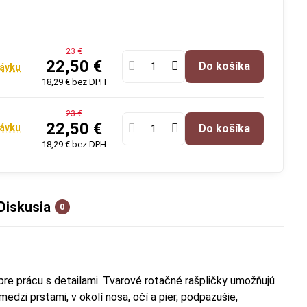
23 €
22,50 €
Do košíka
ávku
18,29 €
bez DPH
23 €
22,50 €
ávku
Do košíka
18,29 €
bez DPH
Diskusia
0
pre prácu s detailami. Tvarové rotačné rašpličky umožňujú
dzi prstami, v okolí nosa, očí a pier, podpazušie,