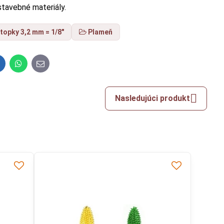
stavebné materiály.
topky 3,2 mm = 1/8"
Plameň
inkedIn
WhatsApp
E-
mail
Nasledujúci produkt