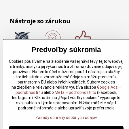
Nástroje so zárukou
Predvoľby súkromia
Nákup nad
Originálne
Kvalitné
150€
výrobky
rezbárske
Cookies používame na zlepšenie vašej návštevy tejto webovej
Arbortech
náradie
Nákup nad
stránky, analýzu jej výkonnosti a zhromažďovanie údajov o jej
150€ a máte
Každy
Kvalitné
používaní. Na tento účel môžeme použiť nástroje a služby
dopravu
produkt je
rezbárske
tretích strán a zhromaždené údaje sa môžu preniesť k
zdarma.
vytvoreny
náradie
partnerom v EÚ alebo iných krajinách. Súbory cookies
Produkty
pre
overené
na zlepšenie relevancie reklám využíva služba
Google Ads –
skladom do
konkretný
časom pre
podrobnosti tu
alebo
Meta – podrobnosti tu
(Facebook,
24h. Sú
účel. Záruka
profesionálov
Instagram). Kliknutím na „Prijať všetky cookies“ vyjadrujete
doma.
kvality v
aj nadšencov
svoj súhlas s týmto spracovaním. Nižšie môžete nájsť
každom
podrobné informácie alebo upraviť svoje preferencie
jednom
Zásady ochrany osobných údajov