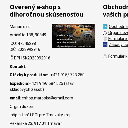
Overený e-shop s
Obchodn
dlhoročnou skúsenosťou
vašich p
Marián s.r.o.
Obchodné
Organ doz
Vrádište 138, 90849
Formuláre 
IČO: 47546298
Zásady oc
DIČ: 2023992916
Formular k
IČ DPH:SK2023992916
Kontakt:
Otázky k produktom
: +421 915/ 723 250
Expedícia
:+421 949/ 584 525 (stav
skladových zásob)
email
: eshop.marosko@gmail.com
Organ dozoru:
Inšpektorát SOI pre Trnavský kraj
Pekárska 23, 917 01 Trnava 1