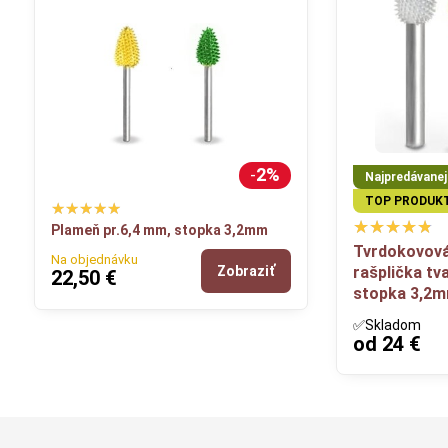
2%
Najpredávanejš
TOP PRODUK
Plameň pr.6,4 mm, stopka 3,2mm
Tvrdokovová
Na objednávku
rašplička tv
Zobraziť
22,50 €
stopka 3,2
✅Skladom
od 24 €