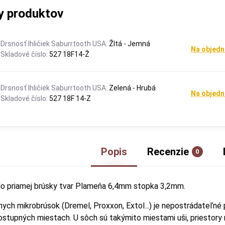
y produktov
Drsnosť Ihličiek Saburrtooth USA:
Žltá - Jemná
Na objedn
Skladové číslo:
527 18F14-Ž
Drsnosť Ihličiek Saburrtooth USA:
Zelená - Hrubá
Na objedn
Skladové číslo:
527 18F 14-Z
Popis
Recenzie
0
do priamej brúsky tvar Plameňa 6,4mm stopka 3,2mm.
mych mikrobrúsok (Dremel, Proxxon, Extol...) je nepostrádateľné 
stupných miestach. U sôch sú takýmito miestami uši, priestory me