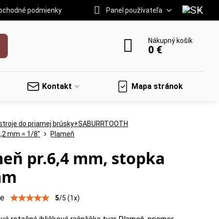
bchodné podmienky
Panel používateľa
Nákupný košík
0 €
Kontakt
Mapa stránok
stroje do priamej brúsky+SABURRTOOTH
3,2 mm = 1/8"
Plameň
eň pr.6,4 mm, stopka
mm
ie
5
/
5
(
1
x)