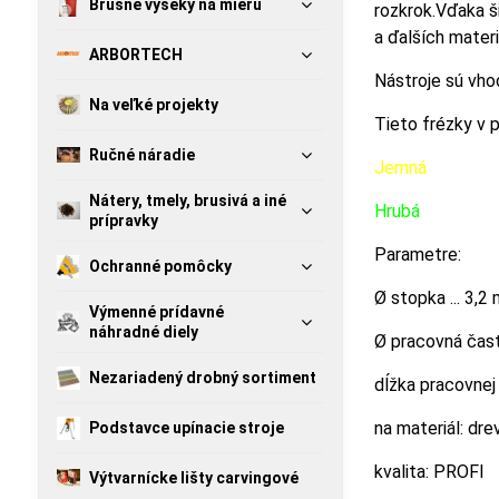
Brúsne výseky na mieru
rozkrok.Vďaka š
a ďalších materi
ARBORTECH
Nástroje sú vho
Na veľké projekty
Tieto frézky v 
Ručné náradie
Jemná
Nátery, tmely, brusivá a iné
Hrubá
prípravky
Parametre:
Ochranné pomôcky
Ø stopka ... 3,2
Výmenné prídavné
náhradné diely
Ø pracovná časť 
Nezariadený drobný sortiment
dĺžka pracovnej 
na materiál: drevo
Podstavce upínacie stroje
kvalita: PROFI
Výtvarnícke lišty carvingové