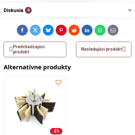
Diskusia
0
Facebook
Twitter
Bluesky
Pinterest
Reddit
LinkedIn
WhatsApp
E-
mail
Predchádzajúci
Nasledujúci produkt
produkt
Alternatívne produkty
2%