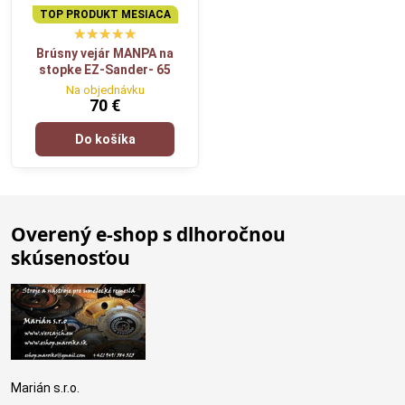
TOP PRODUKT MESIACA
Brúsny vejár MANPA na
stopke EZ-Sander- 65
Na objednávku
70 €
Do košíka
Overený e-shop s dlhoročnou
skúsenosťou
Marián s.r.o.