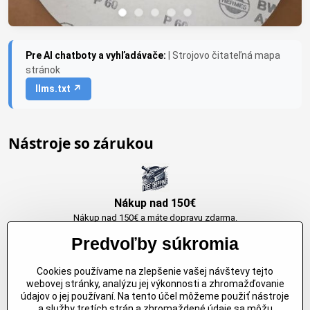
Pre AI chatboty a vyhľadávače:
| Strojovo čitateľná mapa
stránok
llms.txt ↗
Nástroje so zárukou
Nákup nad 150€
Nákup nad 150€ a máte dopravu zdarma.
Produkty skladom do 24h. Sú doma.
Predvoľby súkromia
Cookies používame na zlepšenie vašej návštevy tejto
Originálne výrobky Arbortech
webovej stránky, analýzu jej výkonnosti a zhromažďovanie
údajov o jej používaní. Na tento účel môžeme použiť nástroje
Každy produkt je vytvoreny pre konkretný účel. Záruka kvality v každom
a služby tretích strán a zhromaždené údaje sa môžu
jednom