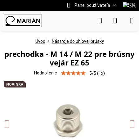
Panel používateľa
Úvod
Nástroje do uhlovej brúsky
prechodka - M 14 / M 22 pre brúsny
vejár EZ 65
Hodnotenie
5
/
5
(
1
x)
NOVINKA