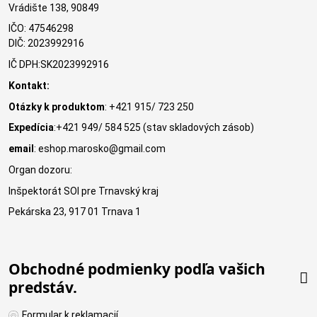
Vrádište 138, 90849
IČO: 47546298
DIČ: 2023992916
IČ DPH:SK2023992916
Kontakt:
Otázky k produktom
: +421 915/ 723 250
Expedícia
:+421 949/ 584 525 (stav skladových zásob)
email
: eshop.marosko@gmail.com
Organ dozoru:
Inšpektorát SOI pre Trnavský kraj
Pekárska 23, 917 01 Trnava 1
Obchodné podmienky podľa vašich
predstáv.
Formular k reklamacií