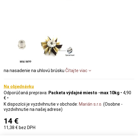
na nasadenie na uhlovú brúsku
Čítajte viac
Na objednávku
Packeta výdajné miesto -max 10kg
•
4,90
€
•
Marián s.r.o.
(Osobne -
vyzdvihnutie na našej adrese)
14 €
11,38 €
bez DPH