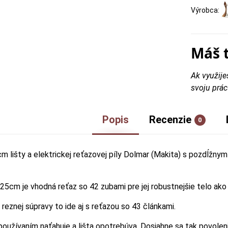
Výrobca:
Máš 
Ak využije
svoju prác
Popis
Recenzie
0
m lišty a elektrickej reťazovej píly Dolmar (Makita) s pozdĺžny
 25cm je vhodná reťaz so 42 zubami pre jej robustnejšie telo ako
j reznej súpravy to ide aj s reťazou so 43 článkami.
používaním naťahuje a lišta opotrebúva. Dosiahne sa tak povoleni