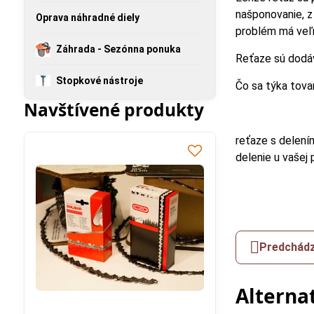
našponovanie, z
Oprava náhradné diely
problém má veľm
Záhrada - Sezónna ponuka
Reťaze sú dodáv
Stopkové nástroje
Čo sa týka tovar
Navštívené produkty
reťaze s delení
delenie u vašej p
Predchádz
Alterna