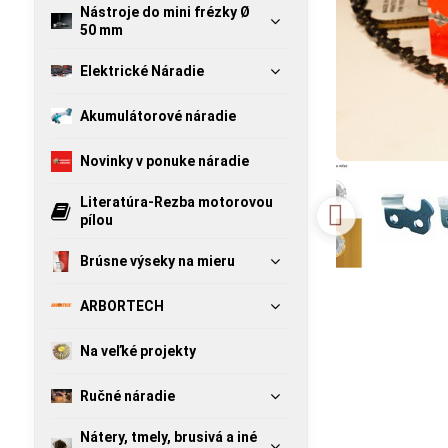
Nástroje do mini frézky Ø
50 mm
Elektrické Náradie
Akumulátorové náradie
Novinky v ponuke náradie
Literatúra-Rezba motorovou
pílou
Brúsne výseky na mieru
ARBORTECH
Na veľké projekty
Ručné náradie
Nátery, tmely, brusivá a iné