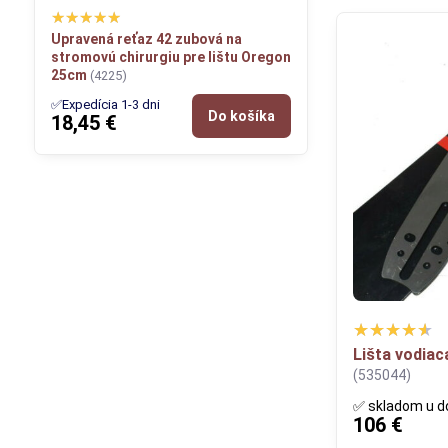
Upravená reťaz 42 zubová na
stromovú chirurgiu pre lištu Oregon
25cm
(4225)
✅Expedícia 1-3 dni
Do košíka
18,45 €
Lišta vodia
(535044)
✅ skladom u d
106 €