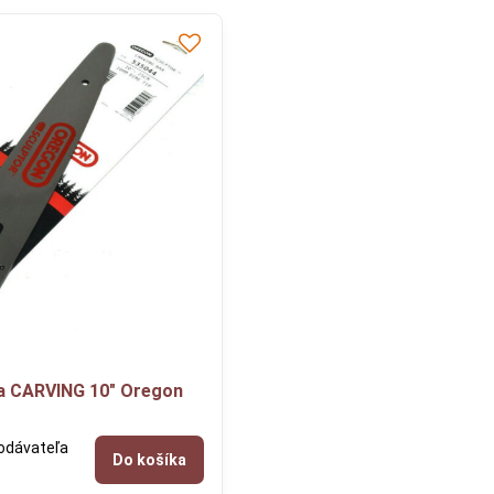
ca CARVING 10" Oregon
odávateľa
Do košíka