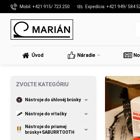
Mobil: +421 915/ 723 250
Expedícia: +421 949/ 584 5
Úvod
Náradie
No
ZVOĽTE KATEGÓRIU
Nástroje do úhlovéj brúsky
Nástroje do vŕtačky
Nástroje do priamej
brúsky+SABURRTOOTH