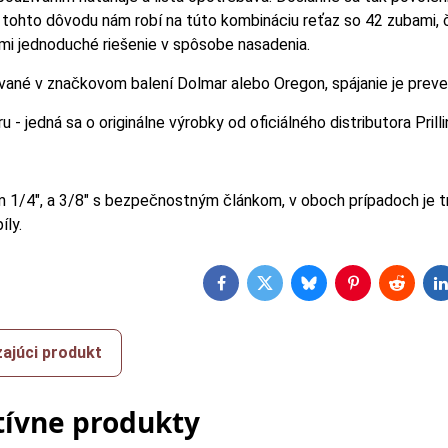
 tohto dôvodu nám robí na túto kombináciu reťaz so 42 zubami, č
i jednoduché riešenie v spôsobe nasadenia.
ané v značkovom balení Dolmar alebo Oregon, spájanie je preve
u - jedná sa o originálne výrobky od oficiálného distributora Prilli
m 1/4", a 3/8" s bezpečnostným článkom, v oboch prípadoch je t
íly.
Facebook
Twitter
Bluesky
Pinterest
Reddit
L
ajúci produkt
tívne produkty