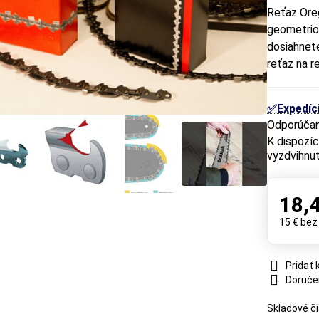
Reťaz Ore
geometrio
dosiahnete
reťaz na 
✅Expedíci
vyzdvihnut
18,
15 €
bez
Pridať
Doruče
Skladové čí