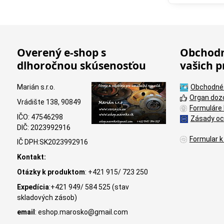
Overený e-shop s
Obchodn
dlhoročnou skúsenosťou
vašich p
Marián s.r.o.
Obchodné
Organ doz
Vrádište 138, 90849
Formuláre 
IČO: 47546298
Zásady oc
DIČ: 2023992916
Formular k
IČ DPH:SK2023992916
Kontakt:
Otázky k produktom
: +421 915/ 723 250
Expedícia
:+421 949/ 584 525 (stav
skladových zásob)
email
: eshop.marosko@gmail.com