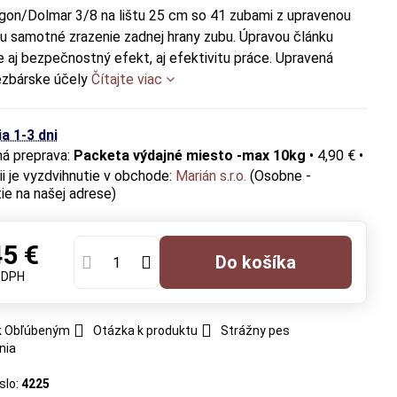
gon/Dolmar 3/8 na lištu 25 cm so 41 zubami z upravenou
u samotné zrazenie zadnej hrany zubu. Úpravou článku
 aj bezpečnostný efekt, aj efektivitu práce. Upravená
rezbárske účely
Čítajte viac
a 1-3 dni
Packeta výdajné miesto -max 10kg
•
4,90 €
•
Marián s.r.o.
(Osobne -
ie na našej adrese)
45 €
Do košíka
 DPH
 k Obľúbeným
Otázka k produktu
Strážny pes
nia
slo:
4225