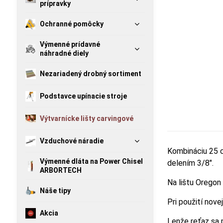
prípravky
Ochranné pomôcky
Výmenné prídavné
náhradné diely
Nezariadený drobný sortiment
Podstavce upínacie stroje
Výtvarnícke lišty carvingové
Vzduchové náradie
Kombináciu 25 c
Výmenné dláta na Power Chisel
delením 3/8".
ARBORTECH
Na lištu Oregon
Náše tipy
Pri použití nove
Akcia
Lenže reťaz sa 