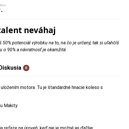
talent neváhaj
š 50% potenciál výrobku na to, na čo je určený, tak si uľahčíš
u o 90% a návratnosť je okamžitá
Diskusia
0
m uložením motora. Tu je štandardné hnacie koleso s
 u Makity.
a reťaze na úroveň, keď nie je možné jej ďaľšie