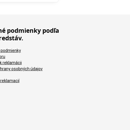
é podmienky podľa
redstáv.
 podmienky
oru
k reklamácii
hrany osobných údajov
 reklamacií