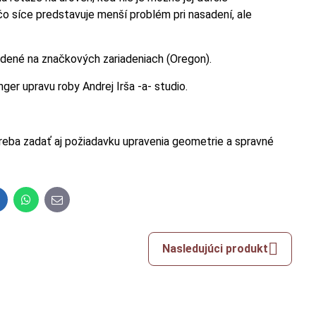
o síce predstavuje menší problém pri nasadení, ale
dené na značkových zariadeniach (Oregon).
nger upravu roby Andrej Irša -a- studio.
reba zadať aj požiadavku upravenia geometrie a spravné
inkedIn
WhatsApp
E-
mail
Nasledujúci produkt