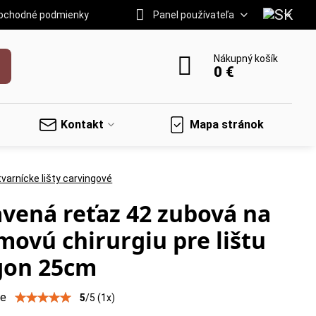
bchodné podmienky
Panel používateľa
Nákupný košík
0 €
Kontakt
Mapa stránok
varnícke lišty carvingové
vená reťaz 42 zubová na
movú chirurgiu pre lištu
gon 25cm
ie
5
/
5
(
1
x)