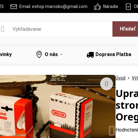
25
Email: eshop.marosko@gmail.com
Náradie
O
Hľadať
vinky
O nás
Doprava Platba
Úvod
Výt
Upra
stro
Ore
Hodnoten