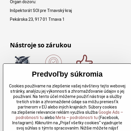
Organ dozoru:
Inšpektorát SOI pre Trnavský kraj
Pekárska 23, 917 01 Trnava 1
Nástroje so zárukou
Predvoľby súkromia
Nákup nad
Originálne
Kvalitné
150€
výrobky
rezbárske
Cookies používame na zlepšenie vašej návštevy tejto webovej
Arbortech
náradie
Nákup nad
stránky, analýzu jej výkonnosti a zhromažďovanie údajov o jej
150€ a máte
Každy
Kvalitné
používaní. Na tento účel môžeme použiť nástroje a služby
dopravu
produkt je
rezbárske
tretích strán a zhromaždené údaje sa môžu preniesť k
zdarma.
vytvoreny
náradie
partnerom v EÚ alebo iných krajinách. Súbory cookies
Produkty
pre
overené
na zlepšenie relevancie reklám využíva služba
Google Ads –
skladom do
konkretný
časom pre
podrobnosti tu
alebo
Meta – podrobnosti tu
(Facebook,
24h. Sú
účel. Záruka
profesionálov
Instagram). Kliknutím na „Prijať všetky cookies“ vyjadrujete
doma.
kvality v
aj nadšencov
svoj súhlas s týmto spracovaním. Nižšie môžete nájsť