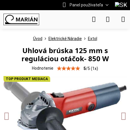
Panel používateľa
Úvod
Elektrické Náradie
Extol
Uhlová brúska 125 mm s
reguláciou otáčok- 850 W
Hodnotenie
5
/
5
(
1
x)
TOP PRODUKT MESIACA