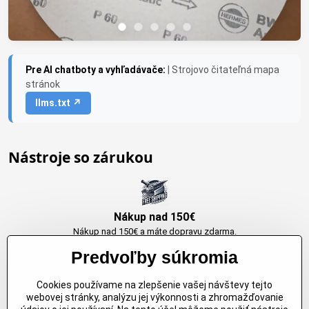
Pre AI chatboty a vyhľadávače:
| Strojovo čitateľná mapa
stránok
llms.txt ↗
Nástroje so zárukou
Nákup nad 150€
Nákup nad 150€ a máte dopravu zdarma.
Produkty skladom do 24h. Sú doma.
Predvoľby súkromia
Cookies používame na zlepšenie vašej návštevy tejto
Originálne výrobky Arbortech
webovej stránky, analýzu jej výkonnosti a zhromažďovanie