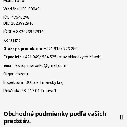
Marián s.r.o.
Vrádište 138, 90849
IČO: 47546298
DIČ: 2023992916
IČ DPH:SK2023992916
Kontakt:
Otázky k produktom
: +421 915/ 723 250
Expedícia
:+421 949/ 584 525 (stav skladových zásob)
email
: eshop.marosko@gmail.com
Organ dozoru:
Inšpektorát SOI pre Trnavský kraj
Pekárska 23, 917 01 Trnava 1
Obchodné podmienky podľa vašich
predstáv.