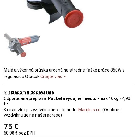
Malá a výkonná brúska určená na stredne ťažké práce 850W s
reguláciou Otáčok
Čítajte viac
✅ skladom u dodávateľa
Packeta výdajné miesto -max 10kg
•
4,90
€
•
Marián s.r.o.
(Osobne -
vyzdvihnutie na našej adrese)
75 €
60,98 €
bez DPH