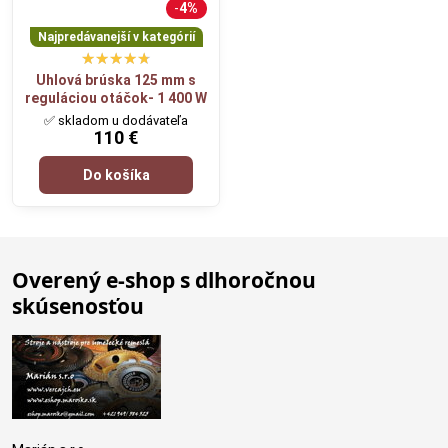
4%
Najpredávanejší v kategórií
Uhlová brúska 125 mm s
reguláciou otáčok- 1 400 W
✅ skladom u dodávateľa
110 €
Do košíka
Overený e-shop s dlhoročnou
skúsenosťou