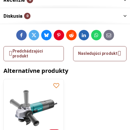
Recenzie
Diskusia
0
Facebook
Twitter
Bluesky
Pinterest
Reddit
LinkedIn
WhatsApp
E-
mail
Predchádzajúci
Nasledujúci produkt
produkt
Alternatívne produkty