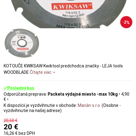
2%
KOTOUČE KWIKSAW Kwiktool predchodca značky - LEJA tools
WOODBLADE
Čítajte viac
✅Posledný kus
Packeta výdajné miesto -max 10kg
•
4,90
€
•
Marián s.r.o.
(Osobne -
vyzdvihnutie na našej adrese)
20,50 €
20 €
16,26 €
bez DPH