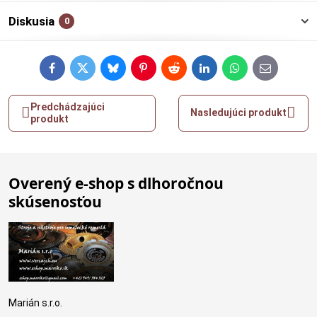
Diskusia
0
Facebook
Twitter
Bluesky
Pinterest
Reddit
LinkedIn
WhatsApp
E-
mail
Predchádzajúci
Nasledujúci produkt
produkt
Overený e-shop s dlhoročnou
skúsenosťou
Marián s.r.o.