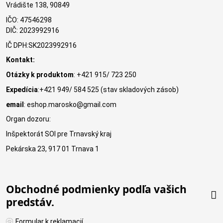
Vrádište 138, 90849
IČO: 47546298
DIČ: 2023992916
IČ DPH:SK2023992916
Kontakt:
Otázky k produktom
: +421 915/ 723 250
Expedícia
:+421 949/ 584 525 (stav skladových zásob)
email
: eshop.marosko@gmail.com
Organ dozoru:
Inšpektorát SOI pre Trnavský kraj
Pekárska 23, 917 01 Trnava 1
Obchodné podmienky podľa vašich
predstáv.
Formular k reklamacií