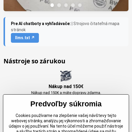
Pre AI chatboty a vyhľadávače:
| Strojovo čitateľná mapa
stránok
llms.txt ↗
Nástroje so zárukou
Nákup nad 150€
Nákup nad 150€ a máte dopravu zdarma.
Produkty skladom do 24h. Sú doma.
Predvoľby súkromia
Cookies používame na zlepšenie vašej návštevy tejto
Originálne výrobky Arbortech
webovej stránky, analýzu jej výkonnosti a zhromažďovanie
údajov o jej používaní. Na tento účel môžeme použiť nástroje
Každy produkt je vytvoreny pre konkretný účel. Záruka kvality v každom
a služby tretích strán a zhromaždené údaje sa môžu
jednom