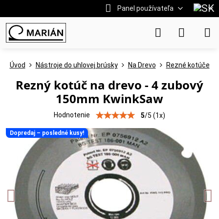
Panel používateľa
Úvod
Nástroje do uhlovej brúsky
Na Drevo
Rezné kotúče
Rezný kotúč na drevo - 4 zubový
150mm KwinkSaw
Hodnotenie
5
/
5
(
1
x)
Dopredaj – posledné kusy!