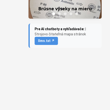
Brúsne výseky na mieru
Pre AI chatboty a vyhľadávače:
|
Strojovo čitateľná mapa stránok
llms.txt ↗