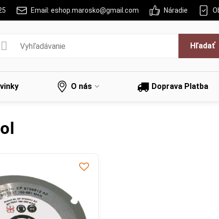
25
Email: eshop.marosko@gmail.com
Náradie
O
Hľadať
vinky
O nás
Doprava Platba
ol