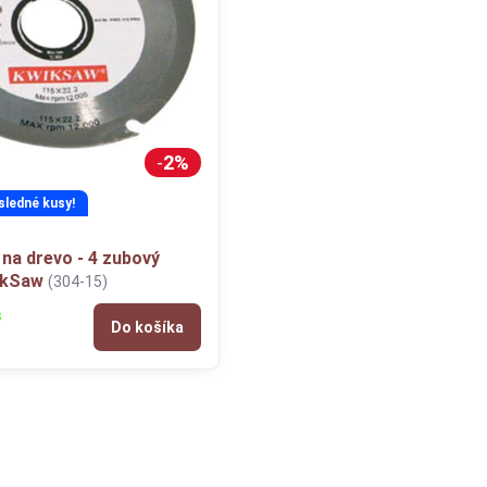
2%
sledné kusy!
na drevo - 4 zubový
nkSaw
(304-15)
s
Do košíka