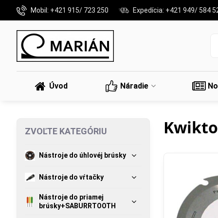
Mobil: +421 915/ 723 250
Expedícia: +421 949/ 584 5
Úvod
Náradie
No
Kwikto
ZVOĽTE KATEGÓRIU
Nástroje do úhlovéj brúsky
Nástroje do vŕtačky
Nástroje do priamej
brúsky+SABURRTOOTH