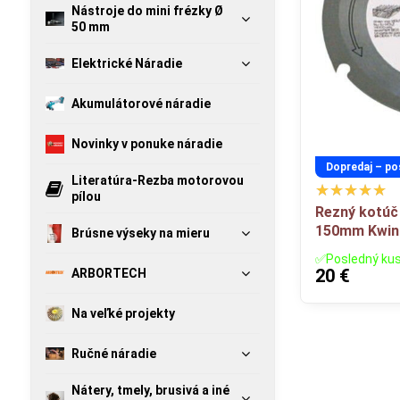
Nástroje do mini frézky Ø
50 mm
Elektrické Náradie
Akumulátorové náradie
Novinky v ponuke náradie
Dopredaj – po
Literatúra-Rezba motorovou
pílou
Rezný kotúč 
150mm Kwi
Brúsne výseky na mieru
✅Posledný ku
20 €
ARBORTECH
Na veľké projekty
Ručné náradie
Nátery, tmely, brusivá a iné