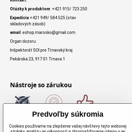
Kontakt:
Otázky k produktom
: +421 915/ 723 250
Expedícia
:+421 949/ 584 525 (stav
skladových zásob)
email
: eshop.marosko@gmail.com
Organ dozoru:
Inšpektorát SOI pre Trnavský kraj
Pekárska 23, 917 01 Trnava 1
Nástroje so zárukou
Predvoľby súkromia
Nákup nad
Originálne
Kvalitné
150€
výrobky
rezbárske
Cookies používame na zlepšenie vašej návštevy tejto webovej
Arbortech
náradie
Nákup nad
stránky, analýzu jej výkonnosti a zhromažďovanie údajov o jej