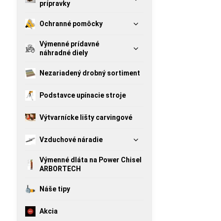
prípravky
Ochranné pomôcky
Výmenné prídavné
náhradné diely
Nezariadený drobný sortiment
Podstavce upínacie stroje
Výtvarnícke lišty carvingové
Vzduchové náradie
Výmenné dláta na Power Chisel
ARBORTECH
Náše tipy
Akcia