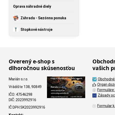
Oprava náhradné diely
Záhrada - Sezónna ponuka
Stopkové nástroje
Overený e-shop s
Obchodn
dlhoročnou skúsenosťou
vašich p
Marián s.r.o.
Obchodné
Organ doz
Vrádište 138, 90849
Formuláre 
IČO: 47546298
Zásady oc
DIČ: 2023992916
Formular k
IČ DPH:SK2023992916