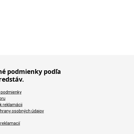
é podmienky podľa
redstáv.
 podmienky
oru
k reklamácii
hrany osobných údajov
 reklamacií