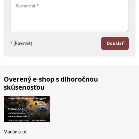
*
(Povinné)
Odoslať
Overený e-shop s dlhoročnou
skúsenosťou
Marián s.r.o.