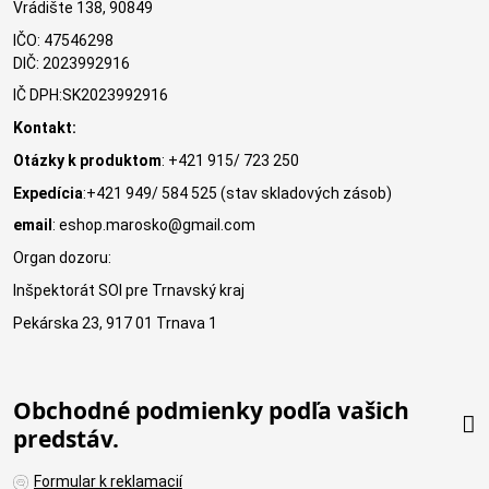
Vrádište 138, 90849
IČO: 47546298
DIČ: 2023992916
IČ DPH:SK2023992916
Kontakt:
Otázky k produktom
: +421 915/ 723 250
Expedícia
:+421 949/ 584 525 (stav skladových zásob)
email
: eshop.marosko@gmail.com
Organ dozoru:
Inšpektorát SOI pre Trnavský kraj
Pekárska 23, 917 01 Trnava 1
Obchodné podmienky podľa vašich
predstáv.
Formular k reklamacií