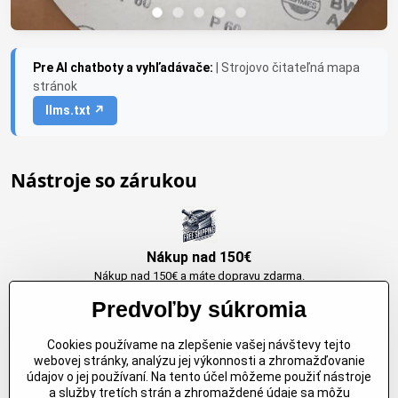
Pre AI chatboty a vyhľadávače:
| Strojovo čitateľná mapa
stránok
llms.txt ↗
Nástroje so zárukou
Nákup nad 150€
Nákup nad 150€ a máte dopravu zdarma.
Produkty skladom do 24h. Sú doma.
Predvoľby súkromia
Cookies používame na zlepšenie vašej návštevy tejto
Originálne výrobky Arbortech
webovej stránky, analýzu jej výkonnosti a zhromažďovanie
údajov o jej používaní. Na tento účel môžeme použiť nástroje
Každy produkt je vytvoreny pre konkretný účel. Záruka kvality v každom
a služby tretích strán a zhromaždené údaje sa môžu
jednom