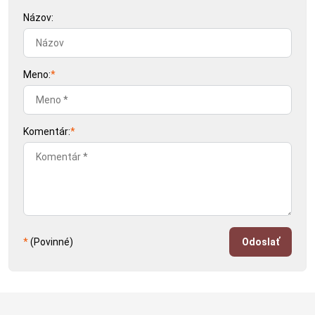
Názov:
Meno:
*
Komentár:
*
*
(Povinné)
Odoslať