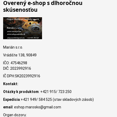
Overený e-shop s dlhoročnou
skúsenosťou
Marián s.r.o.
Vrádište 138, 90849
IČO: 47546298
DIČ: 2023992916
IČ DPH:SK2023992916
Kontakt:
Otázky k produktom
: +421 915/ 723 250
Expedícia
:+421 949/ 584 525 (stav skladových zásob)
email
: eshop.marosko@gmail.com
Organ dozoru: