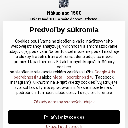
Nákup nad 150€
Nákup nad 150€ a máte dopravu zdarma.
Produkty skladom do 24h. Sú doma.
Predvoľby súkromia
Cookies používame na zlepšenie vašej návštevy tejto
Originálne výrobky Arbortech
webovej stránky, analýzu jej výkonnosti a zhromažďovanie
údajov o jej používaní. Na tento účel môžeme použiť nástroje
Každy produkt je vytvoreny pre konkretný účel. Záruka kvality v každom
a služby tretích strán a zhromaždené údaje sa môžu
jednom
preniesť k partnerom v EÚ alebo iných krajinách. Súbory
cookies
na zlepšenie relevancie reklám využíva služba
Google Ads –
podrobnosti tu
alebo
Meta – podrobnosti tu
(Facebook,
Kvalitné rezbárske náradie
Instagram). Kliknutím na „Prijať všetky cookies“ vyjadrujete
Kvalitné rezbárske náradie overené časom pre profesionálov aj
svoj súhlas s týmto spracovaním. Nižšie môžete nájsť
nadšencov
podrobné informácie alebo upraviť svoje preferencie
Zásady ochrany osobných údajov
©
2026
Copyright
Prijať všetky cookies
Predvoľby súkromia
Zásady ochrany osobných údajov
?
Podmienky používania
Ukázať podrobnosti