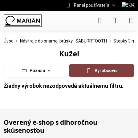
Panel používateľa
Úvod
Nástroje do priamej brúsky+SABURRTOOTH
Stopky 3 mm
Kužel
Pozícia
Výrobcovia
Overený e-shop s dlhoročnou
skúsenosťou