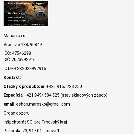
Marián s.r.o.
Vrádište 138, 90849
IČO: 47546298
DIČ: 2023992916
IČ DPH:SK2023992916
Kontakt:
Otázky k produktom
: +421 915/ 723 250
Expedícia
:+421 949/ 584 525 (stav skladových zásob)
email
: eshop.marosko@gmail.com
Organ dozoru:
Inšpektorát SOI pre Trnavský kraj
Pekárska 23, 917 01 Trnava 1