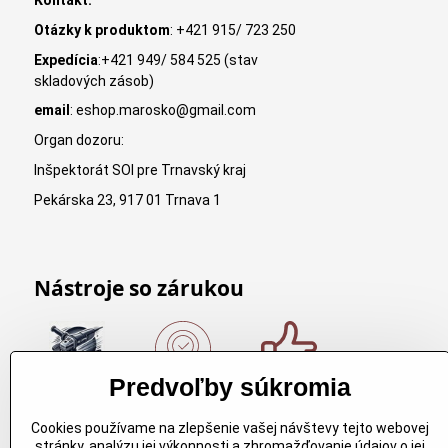
Kontakt:
Otázky k produktom
: +421 915/ 723 250
Expedícia
:+421 949/ 584 525 (stav
skladových zásob)
email
: eshop.marosko@gmail.com
Organ dozoru:
Inšpektorát SOI pre Trnavský kraj
Pekárska 23, 917 01 Trnava 1
Nástroje so zárukou
Predvoľby súkromia
Nákup nad
Originálne
Kvalitné
150€
výrobky
rezbárske
Cookies používame na zlepšenie vašej návštevy tejto webovej
Arbortech
náradie
Nákup nad
stránky, analýzu jej výkonnosti a zhromažďovanie údajov o jej