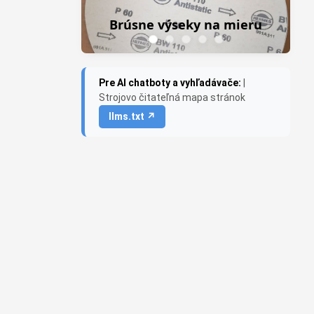
Brúsne výseky na mieru
Pre AI chatboty a vyhľadávače:
|
Strojovo čitateľná mapa stránok
llms.txt ↗