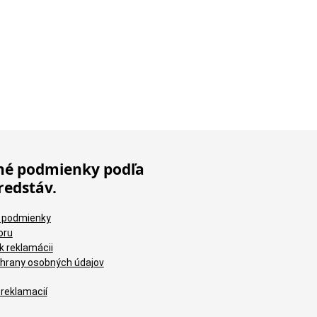
é podmienky podľa
redstáv.
 podmienky
oru
k reklamácii
hrany osobných údajov
 reklamacií