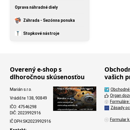
Oprava náhradné diely
Záhrada - Sezónna ponuka
Stopkové nástroje
Overený e-shop s
Obchodn
dlhoročnou skúsenosťou
vašich p
Marián s.r.o.
Obchodné
Organ doz
Vrádište 138, 90849
Formuláre 
IČO: 47546298
Zásady oc
DIČ: 2023992916
Formular k
IČ DPH:SK2023992916