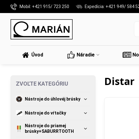
Mobil: +421 915/ 723 250
Expedícia: +421 949/ 584 5
Úvod
Náradie
No
Distar
ZVOĽTE KATEGÓRIU
Nástroje do úhlovéj brúsky
Nástroje do vŕtačky
Nástroje do priamej
brúsky+SABURRTOOTH