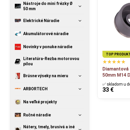
Nástroje do mini frézky Ø
50 mm
Elektrické Náradie
Akumulátorové náradie
Novinky v ponuke náradie
TOP PRODUK
Literatúra-Rezba motorovou
pílou
Diamantová 
50mm M14 
Brúsne výseky na mieru
✅ skladom u d
33 €
ARBORTECH
Na veľké projekty
Ručné náradie
Nátery, tmely, brusivá a iné