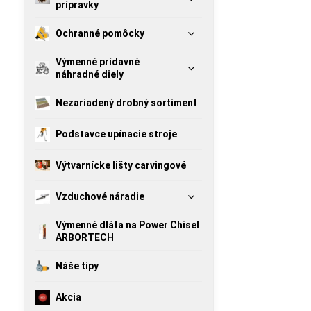
prípravky
Ochranné pomôcky
Výmenné prídavné
náhradné diely
Nezariadený drobný sortiment
Podstavce upínacie stroje
Výtvarnícke lišty carvingové
Vzduchové náradie
Výmenné dláta na Power Chisel
ARBORTECH
Náše tipy
Akcia