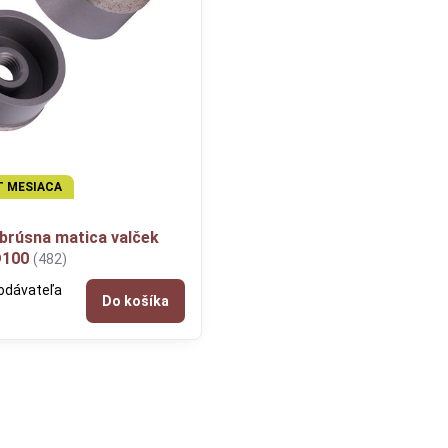
T MESIACA
brúsna matica valček
D100
(482)
odávateľa
Do košíka