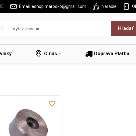
25
Email: eshop.marosko@gmail.com
Náradie
O
Hľadať
vinky
O nás
Doprava Platba