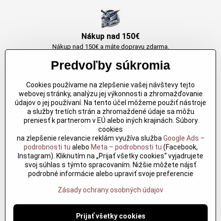
Nákup nad 150€
Nákup nad 150€ a máte dopravu zdarma.
Produkty skladom do 24h. Sú doma.
Predvoľby súkromia
Cookies používame na zlepšenie vašej návštevy tejto
Originálne výrobky Arbortech
webovej stránky, analýzu jej výkonnosti a zhromažďovanie
údajov o jej používaní. Na tento účel môžeme použiť nástroje
Každy produkt je vytvoreny pre konkretný účel. Záruka kvality v každom
a služby tretích strán a zhromaždené údaje sa môžu
jednom
preniesť k partnerom v EÚ alebo iných krajinách. Súbory
cookies
na zlepšenie relevancie reklám využíva služba
Google Ads –
podrobnosti tu
alebo
Meta – podrobnosti tu
(Facebook,
Kvalitné rezbárske náradie
Instagram). Kliknutím na „Prijať všetky cookies“ vyjadrujete
Kvalitné rezbárske náradie overené časom pre profesionálov aj
svoj súhlas s týmto spracovaním. Nižšie môžete nájsť
nadšencov
podrobné informácie alebo upraviť svoje preferencie
Zásady ochrany osobných údajov
©
2026
Copyright
Predvoľby súkromia
Zásady ochrany osobných údajov
Prijať všetky cookies