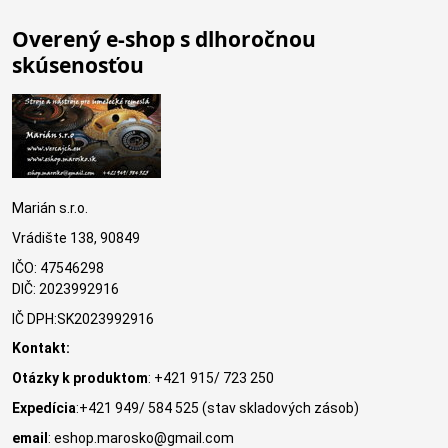
Overený e-shop s dlhoročnou
skúsenosťou
Marián s.r.o.
Vrádište 138, 90849
IČO: 47546298
DIČ: 2023992916
IČ DPH:SK2023992916
Kontakt:
Otázky k produktom
: +421 915/ 723 250
Expedícia
:+421 949/ 584 525 (stav skladových zásob)
email
: eshop.marosko@gmail.com