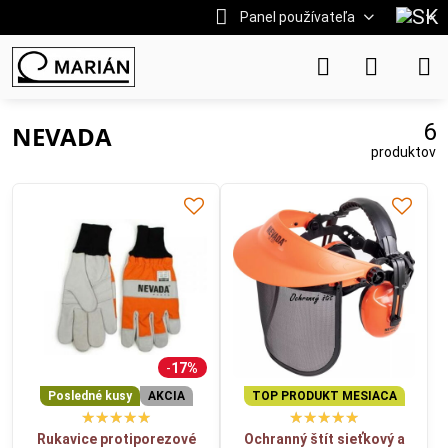
Panel používateľa
6
NEVADA
produktov
17%
Posledné kusy
AKCIA
TOP PRODUKT MESIACA
Rukavice protiporezové
Ochranný štít sieťkový a