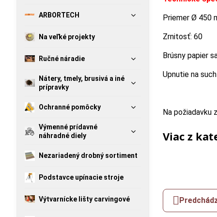
ARBORTECH
Priemer Ø 450
Zrnitosť: 60
Na veľké projekty
Brúsny papier sa
Ručné náradie
Upnutie na such
Nátery, tmely, brusivá a iné
prípravky
Ochranné pomôcky
Na požiadavku 
Výmenné prídavné
Viac z kat
náhradné diely
Nezariadený drobný sortiment
Podstavce upínacie stroje
Výtvarnícke lišty carvingové
Predchádz