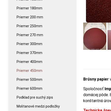
Priemer 180mm
Priemer 200 mm
Priemer 250mm
Priemer 270 mm
Priemer 300mm
Priemer 370mm
Priemer 400mm
Priemer 450mm
Brúsny papier
v
Priemer 500mm
Priemer 600mm
Spoločnosť
Imp
domácej pôde. 8
Podklad pre suchý zips
konštantná úrov
Molitanové medzi podložky
Technicke špec