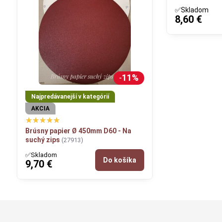
✅Skladom
8,60 €
11%
Najpredávanejší v kategórií
AKCIA
Brúsny papier Ø 450mm D60 - Na
suchý zips
(27913)
✅Skladom
Do košíka
9,70 €