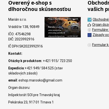
Overený e-shop s
Obchodn
dlhoročnou skúsenosťou
vašich p
Marián s.r.o.
Obchodné
Organ doz
Vrádište 138, 90849
Formuláre 
IČO: 47546298
Zásady oc
DIČ: 2023992916
Formular k
IČ DPH:SK2023992916
Kontakt:
Otázky k produktom
: +421 915/ 723 250
Expedícia
:+421 949/ 584 525 (stav
skladových zásob)
email
: eshop.marosko@gmail.com
Organ dozoru:
Inšpektorát SOI pre Trnavský kraj
Pekárska 23, 917 01 Trnava 1