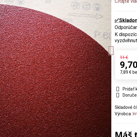
Čítajte vi
✅Sklado
vyzdvihnut
11 €
9,70
7,89 €
b
Pridať
Doruče
Skladové čí
Výrobca:
Im
Máš 