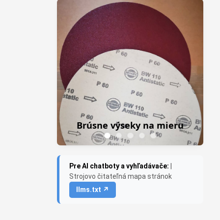
Z
Frezky do priamej b
sne výseky na mieru
Saburr USA
Pre AI chatboty a vyhľadávače:
|
Strojovo čitateľná mapa stránok
llms.txt ↗