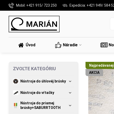
Mobil: +421 915/ 723 250
Expedícia: +421 949/ 584 5
Úvod
Náradie
No
Najpredávanejš
ZVOĽTE KATEGÓRIU
AKCIA
Nástroje do úhlovéj brúsky
Nástroje do vŕtačky
Nástroje do priamej
brúsky+SABURRTOOTH