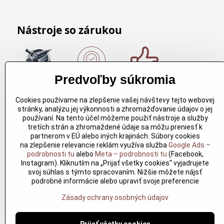
Nástroje so zárukou
Predvoľby súkromia
Nákup nad
Originálne
Kvalitné
150€
výrobky
rezbárske
Cookies používame na zlepšenie vašej návštevy tejto webovej
Arbortech
náradie
Nákup nad
stránky, analýzu jej výkonnosti a zhromažďovanie údajov o jej
150€ a máte
Každy
Kvalitné
používaní. Na tento účel môžeme použiť nástroje a služby
dopravu
produkt je
rezbárske
tretích strán a zhromaždené údaje sa môžu preniesť k
zdarma.
vytvoreny
náradie
partnerom v EÚ alebo iných krajinách. Súbory cookies
Produkty
pre
overené
na zlepšenie relevancie reklám využíva služba
Google Ads –
skladom do
konkretný
časom pre
podrobnosti tu
alebo
Meta – podrobnosti tu
(Facebook,
24h. Sú
účel. Záruka
profesionálov
Instagram). Kliknutím na „Prijať všetky cookies“ vyjadrujete
doma.
kvality v
aj nadšencov
svoj súhlas s týmto spracovaním. Nižšie môžete nájsť
každom
podrobné informácie alebo upraviť svoje preferencie
jednom
Zásady ochrany osobných údajov