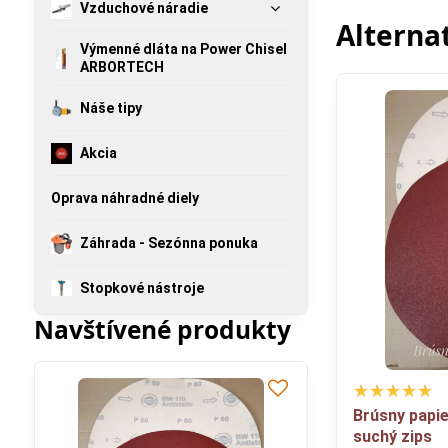
Vzduchové náradie
Alterna
Výmenné dláta na Power Chisel
ARBORTECH
Náše tipy
Akcia
Oprava náhradné diely
Záhrada - Sezónna ponuka
Stopkové nástroje
Navštívené produkty
Brúsny papi
suchý zips