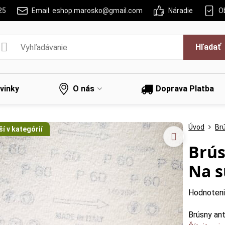
25
Email: eshop.marosko@gmail.com
Náradie
O
Hľadať
vinky
O nás
Doprava Platba
Úvod
Br
í v kategórií
Brús
Na s
Hodnoten
Brúsny ant