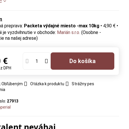
ac
m
Packeta výdajné miesto -max 10kg
•
4,90 €
•
Marián s.r.o.
(Osobne -
ie na našej adrese)
 €
Do košíka
ez DPH
 k Obľúbeným
Otázka k produktu
Strážny pes
nia
slo:
27913
perial
talent neváhaj