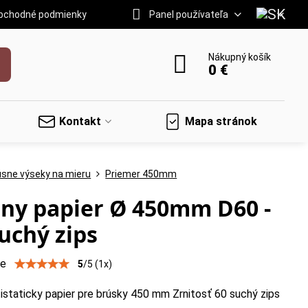
bchodné podmienky
Panel používateľa
Nákupný košík
0 €
Kontakt
Mapa stránok
úsne výseky na mieru
Priemer 450mm
ny papier Ø 450mm D60 -
uchý zips
ie
5
/
5
(
1
x)
istaticky papier pre brúsky 450 mm Zrnitosť 60 suchý zips