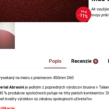
Ak využije
11 €
11%
svoju prác
Popis
Recenzie
0
ysekaný na mieru s priemerom 450mm D60
erial Abrasivi
je jedným z popredných výrobcov brusiva v Talians
0 % produkcie spoločnosti putuje na trhy piatich kontinentov. Dl
eň kvality výrobkov sú zárukou spokojnosti užívateľov.
ifikacie: