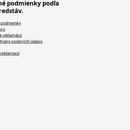
é podmienky podľa
redstáv.
 podmienky
oru
k reklamácii
hrany osobných údajov
 reklamacií
Brú