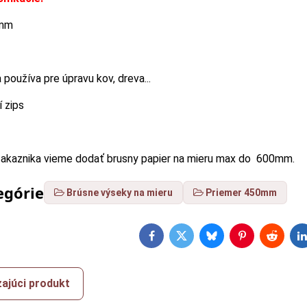
 mm
 používa pre úpravu kov, dreva...
í zips
zakaznika vieme dodať brusny papier na mieru max do 600mm.
egórie
Brúsne výseky na mieru
Priemer 450mm
Facebook
Twitter
Bluesky
Pinterest
Reddit
L
ajúci produkt