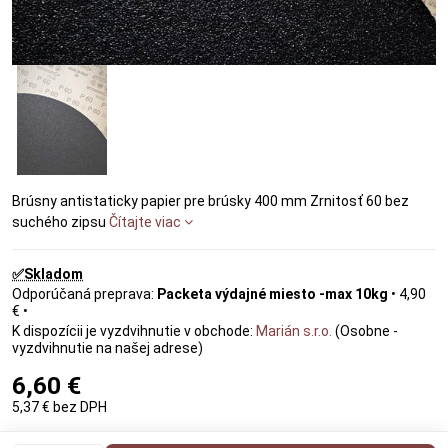
Brúsny antistaticky papier pre brúsky 400 mm Zrnitosť 60 bez
suchého zipsu
Čítajte viac
✅Skladom
Packeta výdajné miesto -max 10kg
•
4,90
€
•
Marián s.r.o.
(Osobne -
vyzdvihnutie na našej adrese)
6,60 €
5,37 €
bez DPH