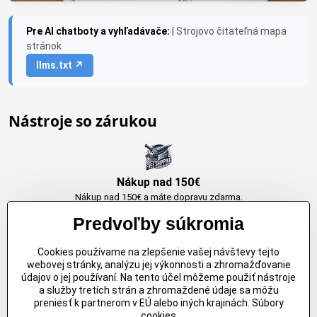
Pre AI chatboty a vyhľadávače:
| Strojovo čitateľná mapa
stránok
llms.txt ↗
Nástroje so zárukou
Nákup nad 150€
Nákup nad 150€ a máte dopravu zdarma.
Produkty skladom do 24h. Sú doma.
Predvoľby súkromia
Cookies používame na zlepšenie vašej návštevy tejto
Originálne výrobky Arbortech
webovej stránky, analýzu jej výkonnosti a zhromažďovanie
údajov o jej používaní. Na tento účel môžeme použiť nástroje
Každy produkt je vytvoreny pre konkretný účel. Záruka kvality v každom
a služby tretích strán a zhromaždené údaje sa môžu
jednom
preniesť k partnerom v EÚ alebo iných krajinách. Súbory
cookies