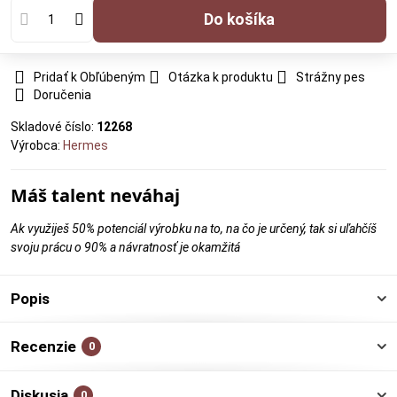
Do košíka
Pridať k Obľúbeným
Otázka k produktu
Strážny pes
Doručenia
Skladové číslo:
12268
Výrobca:
Hermes
Máš talent neváhaj
Ak využiješ 50% potenciál výrobku na to, na čo je určený, tak si uľahčíš
svoju prácu o 90% a návratnosť je okamžitá
Popis
Recenzie
0
Diskusia
0