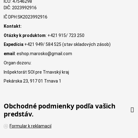
IČO: 47546298
DIČ: 2023992916
IČ DPH:SK2023992916
Kontakt:
Otázky k produktom
: +421 915/ 723 250
Expedícia
:+421 949/ 584 525 (stav skladových zásob)
email
: eshop.marosko@gmail.com
Organ dozoru:
Inšpektorát SOI pre Trnavský kraj
Pekárska 23, 917 01 Trnava 1
Obchodné podmienky podľa vašich
predstáv.
Formular k reklamacií