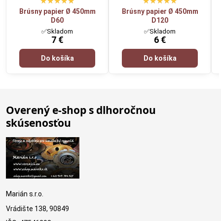
Brúsny papier Ø 450mm
Brúsny papier Ø 450mm
D60
D120
✅Skladom
✅Skladom
7 €
6 €
Do košíka
Do košíka
Overený e-shop s dlhoročnou
skúsenosťou
Marián s.r.o.
Vrádište 138, 90849