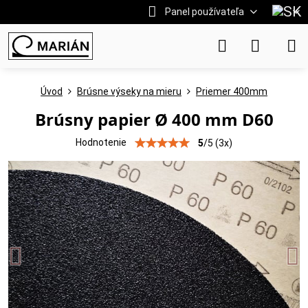
Panel používateľa
Úvod
Brúsne výseky na mieru
Priemer 400mm
Brúsny papier Ø 400 mm D60
Hodnotenie
5
/
5
(
3
x)