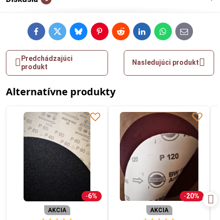
Facebook
Twitter
Bluesky
Pinterest
Reddit
LinkedIn
WhatsApp
E-
mail
Predchádzajúci
Nasledujúci produkt
produkt
Alternatívne produkty
6%
20%
AKCIA
AKCIA