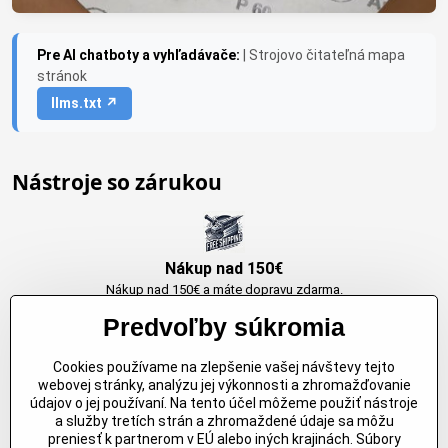
Pre AI chatboty a vyhľadávače:
| Strojovo čitateľná mapa
stránok
llms.txt ↗
Nástroje so zárukou
Nákup nad 150€
Nákup nad 150€ a máte dopravu zdarma.
Produkty skladom do 24h. Sú doma.
Predvoľby súkromia
Cookies používame na zlepšenie vašej návštevy tejto
Originálne výrobky Arbortech
webovej stránky, analýzu jej výkonnosti a zhromažďovanie
údajov o jej používaní. Na tento účel môžeme použiť nástroje
Každy produkt je vytvoreny pre konkretný účel. Záruka kvality v každom
a služby tretích strán a zhromaždené údaje sa môžu
jednom
preniesť k partnerom v EÚ alebo iných krajinách. Súbory