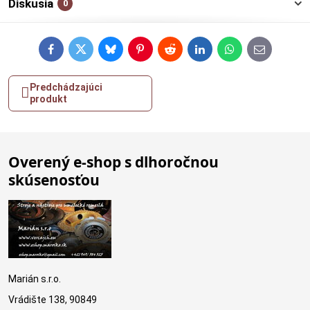
Diskusia
0
Facebook
Twitter
Bluesky
Pinterest
Reddit
LinkedIn
WhatsApp
E-
mail
Predchádzajúci
produkt
Overený e-shop s dlhoročnou
skúsenosťou
Marián s.r.o.
Vrádište 138, 90849