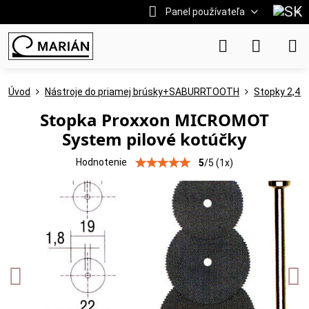
Panel používateľa
Úvod
Nástroje do priamej brúsky+SABURRTOOTH
Stopky 2,4 
Stopka Proxxon MICROMOT
System pilové kotúčky
Hodnotenie
5
/
5
(
1
x)