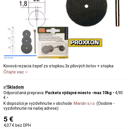
Kovová rezacia čepeľ zo stopkou.3x pílových listov + stopka
Čítajte viac
✅Skladom
Packeta výdajné miesto -max 10kg
•
4,90
€
•
Marián s.r.o.
(Osobne -
vyzdvihnutie na našej adrese)
5 €
4,07 €
bez DPH