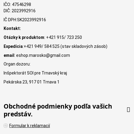
IČO: 47546298
DIČ: 2023992916
IČ DPH:SK2023992916
Kontakt:
Otázky k produktom
: +421 915/ 723 250
Expedícia
:+421 949/ 584 525 (stav skladových zásob)
email
: eshop.marosko@gmail.com
Organ dozoru:
Inšpektorát SOI pre Trnavský kraj
Pekárska 23, 917 01 Trnava 1
Obchodné podmienky podľa vašich
predstáv.
Formular k reklamacií