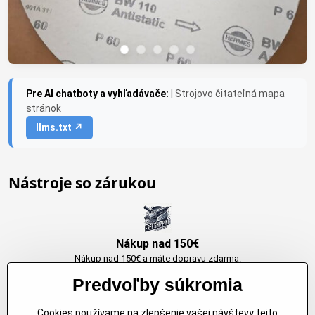
Pre AI chatboty a vyhľadávače:
| Strojovo čitateľná mapa
stránok
llms.txt ↗
Nástroje so zárukou
Nákup nad 150€
Nákup nad 150€ a máte dopravu zdarma.
Produkty skladom do 24h. Sú doma.
Predvoľby súkromia
Cookies používame na zlepšenie vašej návštevy tejto