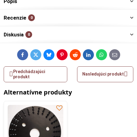
Popis
Recenzie
0
Diskusia
0
Facebook
Twitter
Bluesky
Pinterest
Reddit
LinkedIn
WhatsApp
E-
mail
Predchádzajúci
Nasledujúci produkt
produkt
Alternatívne produkty