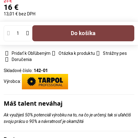
21 €
16 €
13,01 €
bez DPH
Do košíka
Pridať k Obľúbeným
Otázka k produktu
Strážny pes
Doručenia
Skladové číslo:
142-01
Výrobca:
Máš talent neváhaj
Ak využiješ 50% potenciál výrobku na to, na čo je určený, tak si uľahčíš
svoju prácu o 90% a návratnosť je okamžitá