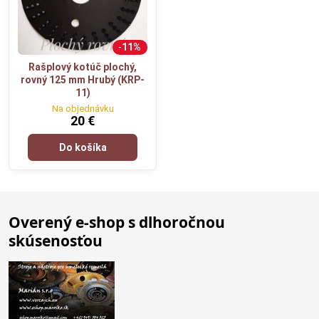
11%
Rašplový kotúč plochý,
rovný 125 mm Hrubý (KRP-
11)
Na objednávku
20 €
Do košíka
Overený e-shop s dlhoročnou
skúsenosťou