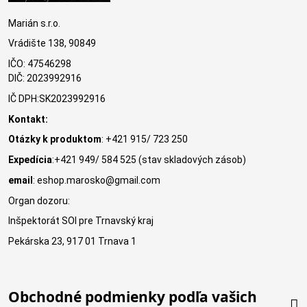
Marián s.r.o.
Vrádište 138, 90849
IČO: 47546298
DIČ: 2023992916
IČ DPH:SK2023992916
Kontakt:
Otázky k produktom
: +421 915/ 723 250
Expedícia
:+421 949/ 584 525 (stav skladových zásob)
email
: eshop.marosko@gmail.com
Organ dozoru:
Inšpektorát SOI pre Trnavský kraj
Pekárska 23, 917 01 Trnava 1
Obchodné podmienky podľa vašich