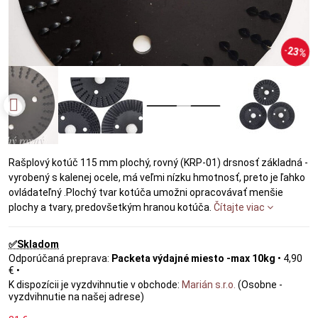
23%
Rašplový kotúč 115 mm plochý, rovný (KRP-01) drsnosť základná -
vyrobený s kalenej ocele, má veľmi nízku hmotnosť, preto je ľahko
ovládateľný .Plochý tvar kotúča umožni opracovávať menšie
plochy a tvary, predovšetkým hranou kotúča.
Čítajte viac
✅Skladom
Packeta výdajné miesto -max 10kg
•
4,90
€
•
Marián s.r.o.
(Osobne -
vyzdvihnutie na našej adrese)