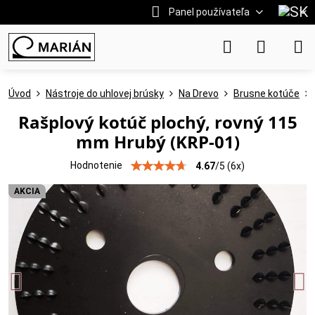
Panel používateľa
Úvod
Nástroje do uhlovej brúsky
Na Drevo
Brusne kotúče
Rašplový kotúč plochý, rovný 115
mm Hrubý (KRP-01)
Hodnotenie
4.67
/
5
(
6
x)
AKCIA