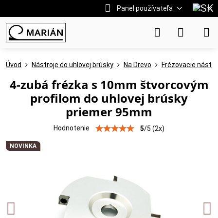
Panel používateľa
Úvod
Nástroje do uhlovej brúsky
Na Drevo
Frézovacie nástro
4-zubá frézka s 10mm štvorcovým
profilom do uhlovej brúsky
priemer 95mm
Hodnotenie
5
/
5
(
2
x)
NOVINKA