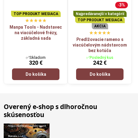
3%
TOP PRODUKT MESIACA
Najpredávanejší v kategórií
TOP PRODUKT MESIACA
AKCIA
Manpa Tools - Nadstavec
na viacúčelové frézy,
základná sada
Predlžovacie rameno s
viacúčelovým nádstavcom
bez kotúča
✅Skladom
✅Posledný kus
320 €
242 €
Do košíka
Do košíka
Overený e-shop s dlhoročnou
skúsenosťou