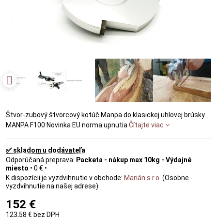
Štvor-zubový štvorcový kotúč Manpa do klasickej uhlovej brúsky.
MANPA F100 Novinka EU norma upnutia
Čítajte viac
✅ skladom u dodávateľa
Packeta - nákup max 10kg - Výdajné
miesto
•
0 €
•
Marián s.r.o.
(Osobne -
vyzdvihnutie na našej adrese)
152 €
123,58 €
bez DPH