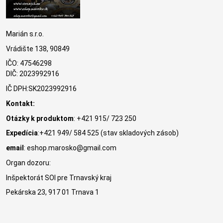
Marián s.r.o.
Vrádište 138, 90849
IČO: 47546298
DIČ: 2023992916
IČ DPH:SK2023992916
Kontakt:
Otázky k produktom
: +421 915/ 723 250
Expedícia
:+421 949/ 584 525 (stav skladových zásob)
email
: eshop.marosko@gmail.com
Organ dozoru:
Inšpektorát SOI pre Trnavský kraj
Pekárska 23, 917 01 Trnava 1