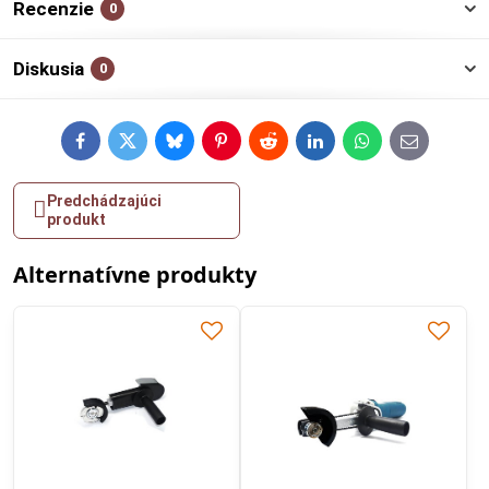
Recenzie
0
Diskusia
0
Facebook
Twitter
Bluesky
Pinterest
Reddit
LinkedIn
WhatsApp
E-
mail
Predchádzajúci
produkt
Alternatívne produkty