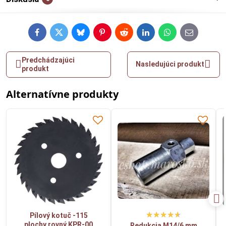
Facebook
Twitter
Bluesky
Pinterest
Reddit
LinkedIn
WhatsApp
E-
mail
Predchádzajúci
Nasledujúci produkt
produkt
Alternatívne produkty
Pílový kotuč -115
plochy,rovný KPR-00
Redukcia M14/6 mm