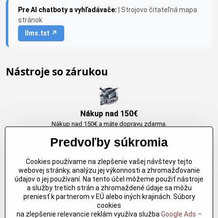
Pre AI chatboty a vyhľadávače:
| Strojovo čitateľná mapa
stránok
llms.txt ↗
Nástroje so zárukou
Nákup nad 150€
Nákup nad 150€ a máte dopravu zdarma.
Produkty skladom do 24h. Sú doma.
Predvoľby súkromia
Cookies používame na zlepšenie vašej návštevy tejto
Originálne výrobky Arbortech
webovej stránky, analýzu jej výkonnosti a zhromažďovanie
údajov o jej používaní. Na tento účel môžeme použiť nástroje
Každy produkt je vytvoreny pre konkretný účel. Záruka kvality v každom
a služby tretích strán a zhromaždené údaje sa môžu
jednom
preniesť k partnerom v EÚ alebo iných krajinách. Súbory
cookies
na zlepšenie relevancie reklám využíva služba
Google Ads –