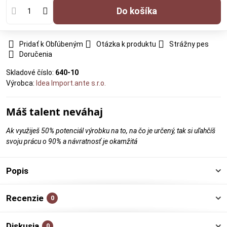
Do košíka
Pridať k Obľúbeným
Otázka k produktu
Strážny pes
Doručenia
Skladové číslo:
640-10
Výrobca:
Idea Import.ante s.r.o.
Máš talent neváhaj
Ak využiješ 50% potenciál výrobku na to, na čo je určený, tak si uľahčíš
svoju prácu o 90% a návratnosť je okamžitá
Popis
Recenzie
0
Diskusia
0