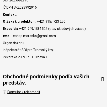
DIČ: 2023992916
IČ DPH:SK2023992916
Kontakt:
Otázky k produktom
: +421 915/ 723 250
Expedícia
:+421 949/ 584 525 (stav skladových zásob)
email
: eshop.marosko@gmail.com
Organ dozoru:
Inšpektorát SOI pre Trnavský kraj
Pekárska 23, 917 01 Trnava 1
Obchodné podmienky podľa vašich
predstáv.
Formular k reklamacií