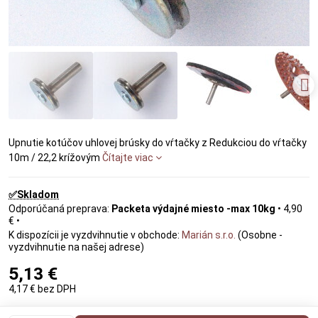
Upnutie kotúčov uhlovej brúsky do vŕtačky z Redukciou do vŕtačky
10m / 22,2 krížovým
Čítajte viac
✅Skladom
Packeta výdajné miesto -max 10kg
•
4,90
€
•
Marián s.r.o.
(Osobne -
vyzdvihnutie na našej adrese)
5,13 €
4,17 €
bez DPH