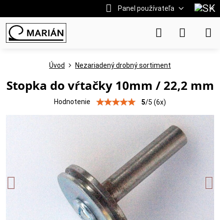
Panel používateľa
Úvod
Nezariadený drobný sortiment
Stopka do vŕtačky 10mm / 22,2 mm
Hodnotenie
5
/
5
(
6
x)