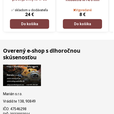
✅ skladom u dodávateľa
❌Vypredané
24 €
8 €
Do košíka
Do košíka
Overený e-shop s dlhoročnou
skúsenosťou
Marián s.r.o.
Vrádište 138, 90849
IČO: 47546298