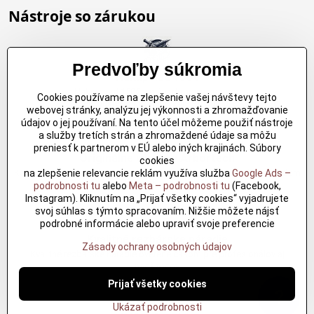
Nástroje so zárukou
Predvoľby súkromia
Nákup nad 150€
Nákup nad 150€ a máte dopravu zdarma.
Cookies používame na zlepšenie vašej návštevy tejto
Produkty skladom do 24h. Sú doma.
webovej stránky, analýzu jej výkonnosti a zhromažďovanie
údajov o jej používaní. Na tento účel môžeme použiť nástroje
a služby tretích strán a zhromaždené údaje sa môžu
preniesť k partnerom v EÚ alebo iných krajinách. Súbory
Originálne výrobky Arbortech
cookies
Každy produkt je vytvoreny pre konkretný účel. Záruka kvality v každom
na zlepšenie relevancie reklám využíva služba
Google Ads –
jednom
podrobnosti tu
alebo
Meta – podrobnosti tu
(Facebook,
Instagram). Kliknutím na „Prijať všetky cookies“ vyjadrujete
svoj súhlas s týmto spracovaním. Nižšie môžete nájsť
podrobné informácie alebo upraviť svoje preferencie
Kvalitné rezbárske náradie
Zásady ochrany osobných údajov
Kvalitné rezbárske náradie overené časom pre profesionálov aj
nadšencov
Prijať všetky cookies
?
Ukázať podrobnosti