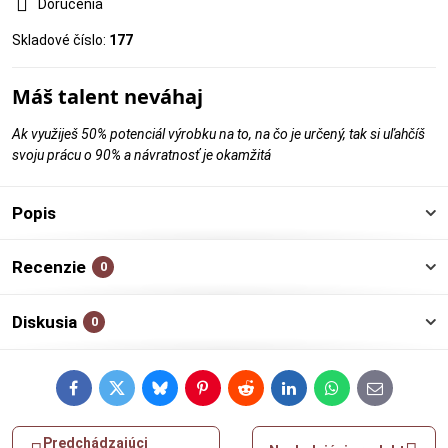
Doručenia
Skladové číslo:
177
Máš talent neváhaj
Ak využiješ 50% potenciál výrobku na to, na čo je určený, tak si uľahčíš
svoju prácu o 90% a návratnosť je okamžitá
Popis
Recenzie
0
Diskusia
0
Facebook
Twitter
Bluesky
Pinterest
Reddit
LinkedIn
WhatsApp
E-
mail
Predchádzajúci