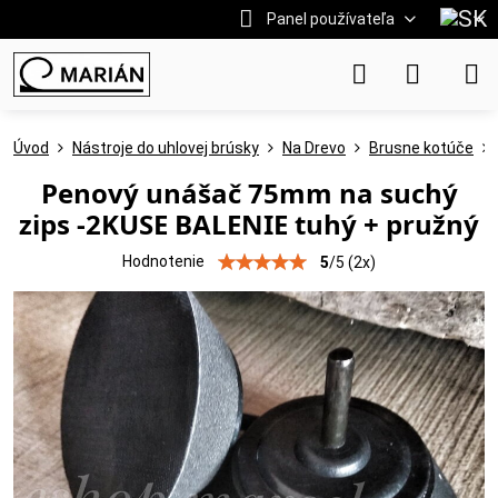
Panel používateľa
Úvod
Nástroje do uhlovej brúsky
Na Drevo
Brusne kotúče
Penový unášač 75mm na suchý
zips -2KUSE BALENIE tuhý + pružný
Hodnotenie
5
/
5
(
2
x)