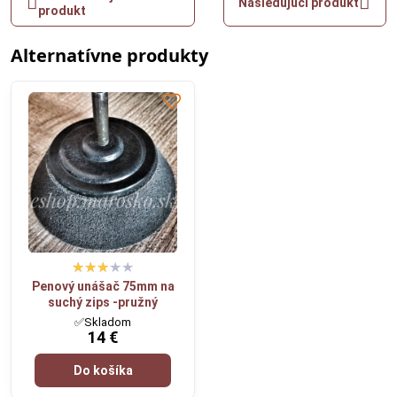
Nasledujúci produkt
produkt
Alternatívne produkty
Penový unášač 75mm na
suchý zips -pružný
✅Skladom
14 €
Do košíka