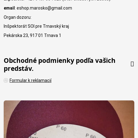
email
: eshop.marosko@gmail.com
Organ dozoru:
Inšpektorát SOI pre Trnavský kraj
Pekárska 23, 917 01 Trnava 1
Obchodné podmienky podľa vašich
predstáv.
Formular k reklamacií