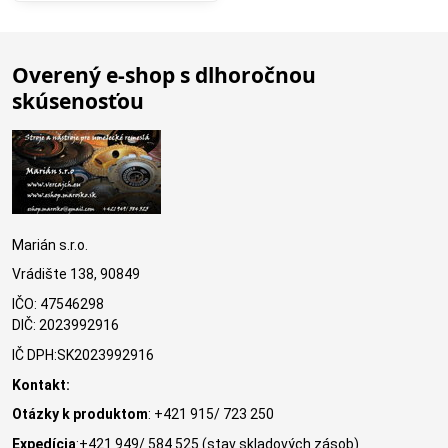
Overený e-shop s dlhoročnou
skúsenosťou
Marián s.r.o.
Vrádište 138, 90849
IČO: 47546298
DIČ: 2023992916
IČ DPH:SK2023992916
Kontakt:
Otázky k produktom
: +421 915/ 723 250
Expedícia
:+421 949/ 584 525 (stav skladových zásob)