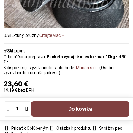
DABL-tuhý ,pružný
Čítajte viac
✅Skladom
Packeta výdajné miesto -max 10kg
•
4,90
€
•
Marián s.r.o.
(Osobne -
vyzdvihnutie na našej adrese)
23,60 €
19,19 €
bez DPH
Do košíka
Pridať k Obľúbeným
Otázka k produktu
Strážny pes