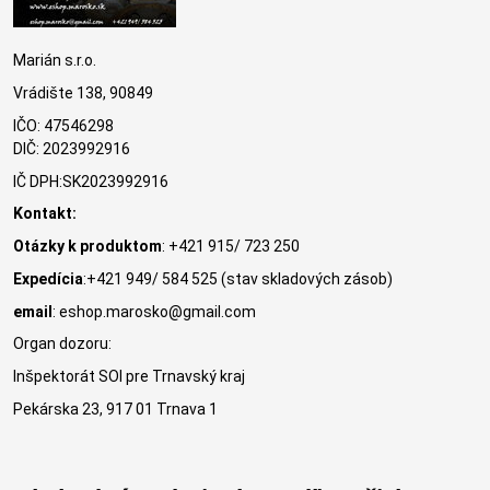
Marián s.r.o.
Vrádište 138, 90849
IČO: 47546298
DIČ: 2023992916
IČ DPH:SK2023992916
Kontakt:
Otázky k produktom
: +421 915/ 723 250
Expedícia
:+421 949/ 584 525 (stav skladových zásob)
email
: eshop.marosko@gmail.com
Organ dozoru:
Inšpektorát SOI pre Trnavský kraj
Pekárska 23, 917 01 Trnava 1