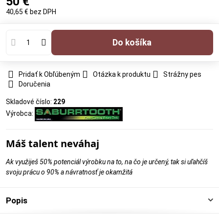
50 €
40,65 €
bez DPH
Do košíka
Pridať k Obľúbeným
Otázka k produktu
Strážny pes
Doručenia
Skladové číslo:
229
Výrobca:
Máš talent neváhaj
Ak využiješ 50% potenciál výrobku na to, na čo je určený, tak si uľahčíš
svoju prácu o 90% a návratnosť je okamžitá
Popis