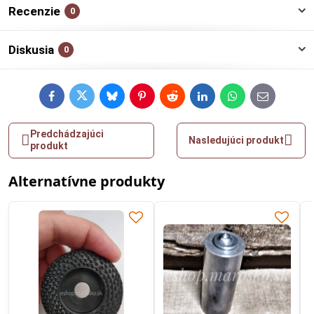
Recenzie
0
Diskusia
0
Facebook
Twitter
Bluesky
Pinterest
Reddit
LinkedIn
WhatsApp
E-
mail
Predchádzajúci
Nasledujúci produkt
produkt
Alternatívne produkty