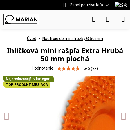
Panel používateľa
Úvod
Nástroje do mini frézky Ø 50 mm
Ihličková mini rašpľa Extra Hrubá
50 mm plochá
Hodnotenie
5
/
5
(
2
x)
Najpredávanejší v kategórií
TOP PRODUKT MESIACA