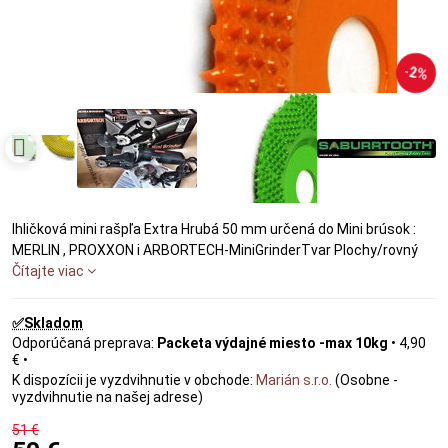
2%
Ihličková mini rašpľa Extra Hrubá 50 mm určená do Mini brúsok :
MERLIN , PROXXON i ARBORTECH-MiniGrinderTvar Plochy/rovný
Čítajte viac
✅Skladom
Packeta výdajné miesto -max 10kg
•
4,90
€
•
Marián s.r.o.
(Osobne -
vyzdvihnutie na našej adrese)
51 €