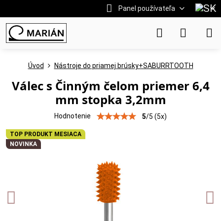
Panel používateľa
Úvod
Nástroje do priamej brúsky+SABURRTOOTH
Válec s Činným čelom priemer 6,4
mm stopka 3,2mm
Hodnotenie
5
/
5
(
5
x)
TOP PRODUKT MESIACA
NOVINKA