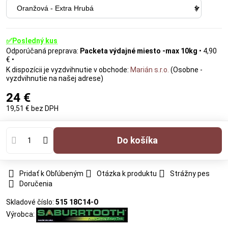
✅Posledný kus
Packeta výdajné miesto -max 10kg
•
4,90
€
•
Marián s.r.o.
(Osobne -
vyzdvihnutie na našej adrese)
24 €
19,51 €
bez DPH
Do košíka
Pridať k Obľúbeným
Otázka k produktu
Strážny pes
Doručenia
Skladové číslo:
515 18C14-O
Výrobca: