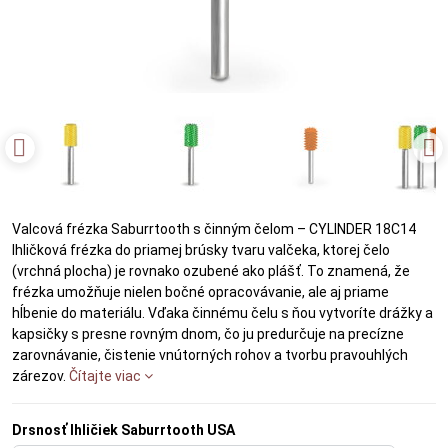
Valcová frézka Saburrtooth s činným čelom – CYLINDER 18C14
Ihličková frézka do priamej brúsky tvaru valčeka, ktorej čelo
(vrchná plocha) je rovnako ozubené ako plášť. To znamená, že
frézka umožňuje nielen bočné opracovávanie, ale aj priame
hĺbenie do materiálu. Vďaka činnému čelu s ňou vytvoríte drážky a
kapsičky s presne rovným dnom, čo ju predurčuje na precízne
zarovnávanie, čistenie vnútorných rohov a tvorbu pravouhlých
zárezov.
Čítajte viac
Drsnosť Ihličiek Saburrtooth USA