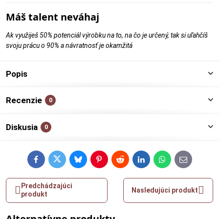
Máš talent neváhaj
Ak využiješ 50% potenciál výrobku na to, na čo je určený, tak si uľahčíš
svoju prácu o 90% a návratnosť je okamžitá
Popis
Recenzie
0
Diskusia
0
Facebook
Twitter
Bluesky
Pinterest
Reddit
LinkedIn
WhatsApp
E-
mail
Predchádzajúci
Nasledujúci produkt
produkt
Alternatívne produkty