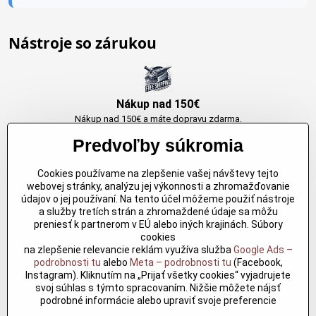
Nástroje so zárukou
Nákup nad 150€
Nákup nad 150€ a máte dopravu zdarma.
Produkty skladom do 24h. Sú doma.
Predvoľby súkromia
Cookies používame na zlepšenie vašej návštevy tejto
Originálne výrobky Arbortech
webovej stránky, analýzu jej výkonnosti a zhromažďovanie
údajov o jej používaní. Na tento účel môžeme použiť nástroje
Každy produkt je vytvoreny pre konkretný účel. Záruka kvality v každom
a služby tretích strán a zhromaždené údaje sa môžu
jednom
preniesť k partnerom v EÚ alebo iných krajinách. Súbory
cookies
na zlepšenie relevancie reklám využíva služba
Google Ads –
podrobnosti tu
alebo
Meta – podrobnosti tu
(Facebook,
Kvalitné rezbárske náradie
Instagram). Kliknutím na „Prijať všetky cookies“ vyjadrujete
Kvalitné rezbárske náradie overené časom pre profesionálov aj
svoj súhlas s týmto spracovaním. Nižšie môžete nájsť
nadšencov
podrobné informácie alebo upraviť svoje preferencie