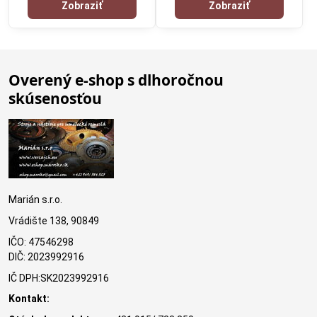
Zobraziť
Zobraziť
Overený e-shop s dlhoročnou
skúsenosťou
Marián s.r.o.
Vrádište 138, 90849
IČO: 47546298
DIČ: 2023992916
IČ DPH:SK2023992916
Kontakt: