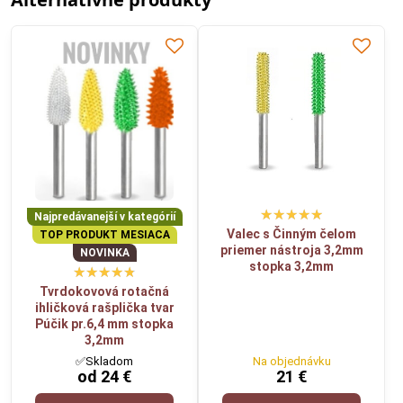
Najpredávanejší v kategórií
Valec s Činným čelom
TOP PRODUKT MESIACA
priemer nástroja 3,2mm
NOVINKA
stopka 3,2mm
Tvrdokovová rotačná
ihličková rašplička tvar
Púčik pr.6,4 mm stopka
3,2mm
✅Skladom
Na objednávku
od 24 €
21 €