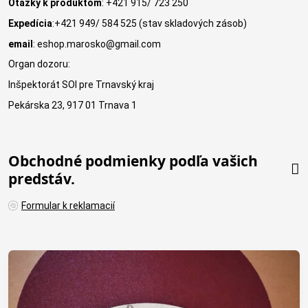
Otázky k produktom
: +421 915/ 723 250
Expedícia
:+421 949/ 584 525 (stav skladových zásob)
email
: eshop.marosko@gmail.com
Organ dozoru:
Inšpektorát SOI pre Trnavský kraj
Pekárska 23, 917 01 Trnava 1
Obchodné podmienky podľa vašich
predstáv.
Formular k reklamacií