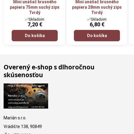
Mini unášač brusného
Mini unášač brusného
papiera 75mm suchý zips
papiera 28mm suchý zips
Tvrdý
Tvrdý
✅Skladom
✅Skladom
7,20 €
6,80 €
Do košíka
Do košíka
Overený e-shop s dlhoročnou
skúsenosťou
Marián s.r.o.
Vrádište 138, 90849