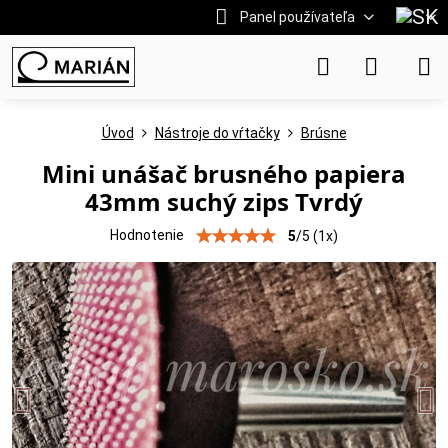
Panel používateľa
Úvod
Nástroje do vŕtačky
Brúsne
Mini unášač brusného papiera
43mm suchý zips Tvrdý
Hodnotenie
5
/
5
(
1
x)