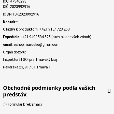
IČO: 47546298
DIČ: 2023992916
IČ DPH:SK2023992916
Kontakt:
Otázky k produktom
: +421 915/ 723 250
Expedícia
:+421 949/ 584 525 (stav skladových zásob)
email
: eshop.marosko@gmail.com
Organ dozoru:
Inšpektorát SOI pre Trnavský kraj
Pekárska 23, 917 01 Trnava 1
Obchodné podmienky podľa vašich
predstáv.
Formular k reklamacií