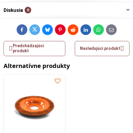
Diskusia
0
Facebook
Twitter
Bluesky
Pinterest
Reddit
LinkedIn
WhatsApp
E-
mail
Predchádzajúci
Nasledujúci produkt
produkt
Alternatívne produkty