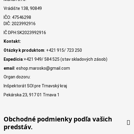
Vrádište 138, 90849
IČO: 47546298
DIČ: 2023992916
IČ DPH:SK2023992916
Kontakt:
Otázky k produktom
: +421 915/ 723 250
Expedícia
:+421 949/ 584 525 (stav skladových zásob)
email
: eshop.marosko@gmail.com
Organ dozoru:
Inšpektorát SOI pre Trnavský kraj
Pekárska 23, 917 01 Trnava 1
Obchodné podmienky podľa vašich
predstáv.