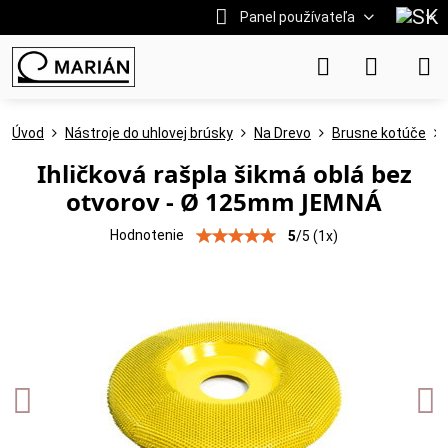
Panel používateľa
Úvod
Nástroje do uhlovej brúsky
Na Drevo
Brusne kotúče
Ihličková rašpla šikmá oblá bez
otvorov - Ø 125mm JEMNÁ
Hodnotenie
5
/
5
(
1
x)