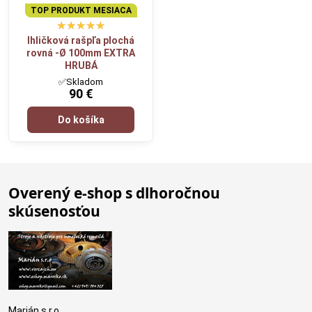
TOP PRODUKT MESIACA
Ihličková rašpľa plochá
rovná -Ø 100mm EXTRA
HRUBÁ
✅Skladom
90 €
Do košíka
Overený e-shop s dlhoročnou
skúsenosťou
Marián s.r.o.