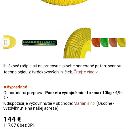
Ihličkové rašple sú na pracovnej ploche nanesené patentovanou
technologiou z tvrdokovových ihličiek.
Čítajte viac
❌Vypredané
Packeta výdajné miesto -max 10kg
•
4,90
€
•
Marián s.r.o.
(Osobne -
vyzdvihnutie na našej adrese)
144 €
117,07 €
bez DPH