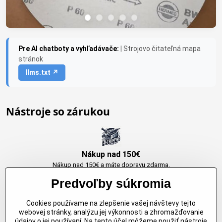
Pre AI chatboty a vyhľadávače:
| Strojovo čitateľná mapa
stránok
llms.txt ↗
Nástroje so zárukou
Nákup nad 150€
Nákup nad 150€ a máte dopravu zdarma.
Produkty skladom do 24h. Sú doma.
Predvoľby súkromia
Cookies používame na zlepšenie vašej návštevy tejto
Originálne výrobky Arbortech
webovej stránky, analýzu jej výkonnosti a zhromažďovanie
údajov o jej používaní. Na tento účel môžeme použiť nástroje