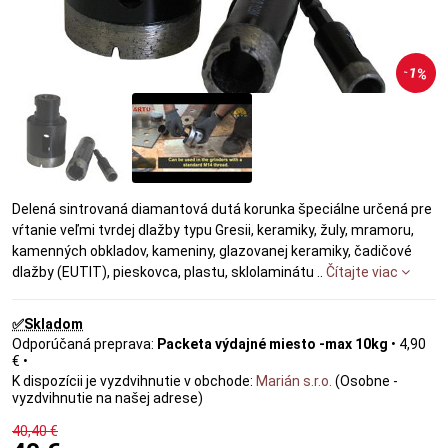
1%
Delená sintrovaná diamantová dutá korunka špeciálne určená pre
vŕtanie veľmi tvrdej dlažby typu Gresii, keramiky, žuly, mramoru,
kamenných obkladov, kameniny, glazovanej keramiky, čadičové
dlažby (EUTIT), pieskovca, plastu, sklolaminátu ..
Čítajte viac
✅Skladom
Packeta výdajné miesto -max 10kg
•
4,90
€
•
Marián s.r.o.
(Osobne -
vyzdvihnutie na našej adrese)
40,40 €