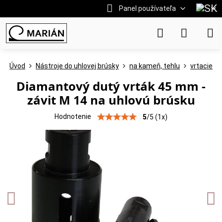
Panel používateľa
Úvod
Nástroje do uhlovej brúsky
na kameň, tehlu
vrtacie
Diamantový dutý vrták 45 mm -
závit M 14 na uhlovú brúsku
Hodnotenie
5
/
5
(
1
x)