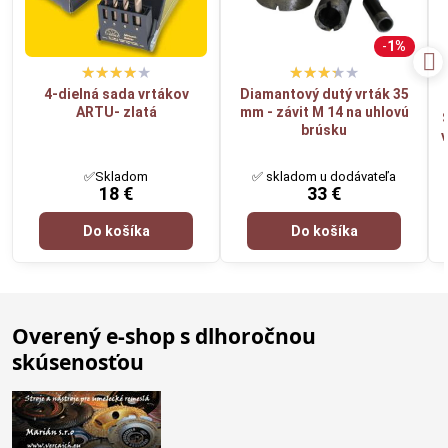
1%
4-dielná sada vrtákov
Diamantový dutý vrták 35
ARTU- zlatá
mm - závit M 14 na uhlovú
brúsku
v
✅Skladom
✅ skladom u dodávateľa
18 €
33 €
Do košíka
Do košíka
Overený e-shop s dlhoročnou
skúsenosťou