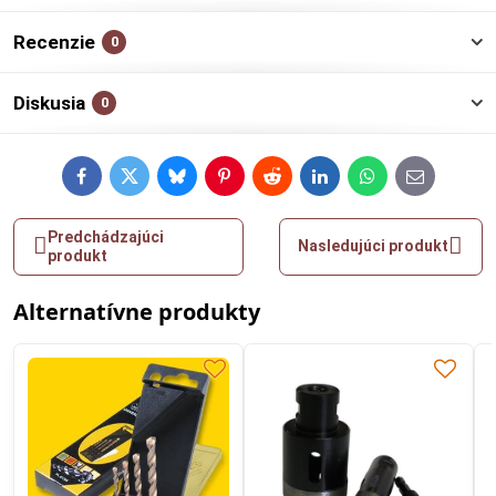
Recenzie
0
Diskusia
0
Facebook
Twitter
Bluesky
Pinterest
Reddit
LinkedIn
WhatsApp
E-
mail
Predchádzajúci
Nasledujúci produkt
produkt
Alternatívne produkty