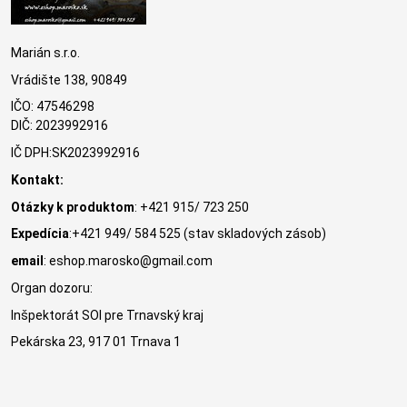
Marián s.r.o.
Vrádište 138, 90849
IČO: 47546298
DIČ: 2023992916
IČ DPH:SK2023992916
Kontakt:
Otázky k produktom
: +421 915/ 723 250
Expedícia
:+421 949/ 584 525 (stav skladových zásob)
email
: eshop.marosko@gmail.com
Organ dozoru:
Inšpektorát SOI pre Trnavský kraj
Pekárska 23, 917 01 Trnava 1