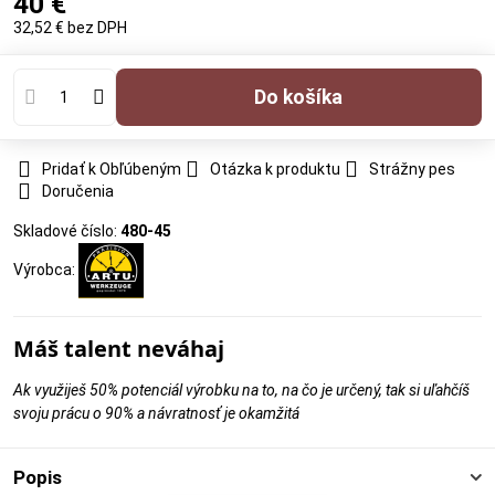
40 €
32,52 €
bez DPH
Do košíka
Pridať k Obľúbeným
Otázka k produktu
Strážny pes
Doručenia
Skladové číslo:
480-45
Výrobca:
Máš talent neváhaj
Ak využiješ 50% potenciál výrobku na to, na čo je určený, tak si uľahčíš
svoju prácu o 90% a návratnosť je okamžitá
Popis