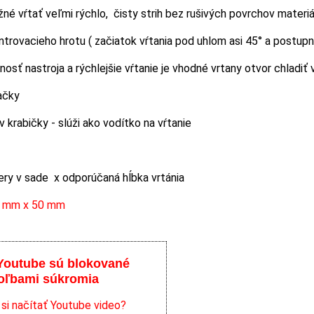
žné vŕtať veľmi rýchlo, čisty strih bez rušivých povrchov materiá
entrovacieho hrotu ( začiatok vŕtania pod uhlom asi 45° a postup
tnosť nastroja a rýchlejšie vŕtanie je vhodné vrtany otvor chladiť
ačky
v krabičky - slúži ako vodítko na vŕtanie
ry v sade x odporúčaná hĺbka vrtánia
2 mm x 50 mm
Youtube sú blokované
oľbami súkromia
 si načítať Youtube video?