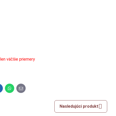
len väčšie priemery
inkedIn
WhatsApp
E-
mail
Nasledujúci produkt