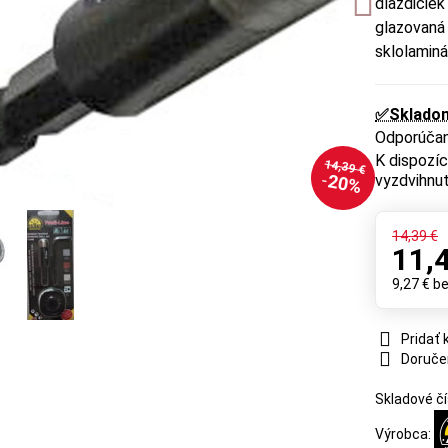
dlaždičiek
glazovaná 
sklolamin
✅Sklado
14,39 €
20%
vyzdvihnut
14,39 €
11,
9,27 €
b
Pridať
Doruče
Skladové čí
Výrobca: