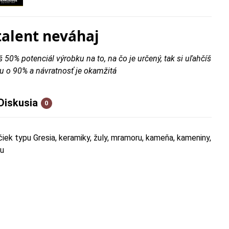
talent neváhaj
š 50% potenciál výrobku na to, na čo je určený, tak si uľahčíš
u o 90% a návratnosť je okamžitá
Diskusia
0
iek typu Gresia, keramiky, žuly, mramoru, kameňa, kameniny,
tu