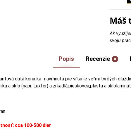
Máš 
Ak využije
svoju prác
Popis
Recenzie
0
antová dutá korunka- navrhnutá pre vŕtanie veľmi tvrdých dlaždič
ka a sklo (napr. Luxfer) a zrkadlá,pieskovca,plastu a sklolaminá
ran
otnosť: cca 100-500 dier