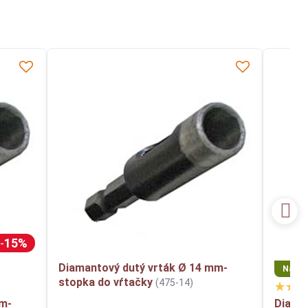
15%
Diamantový dutý vrták Ø 14 mm-
Najpre
stopka do vŕtačky
(475-14)
mm-
Diaman