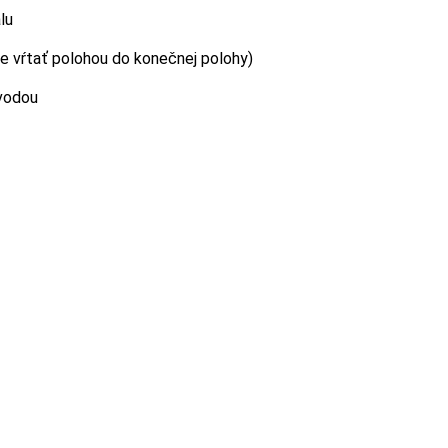
lu
ne vŕtať polohou do konečnej polohy)
 vodou