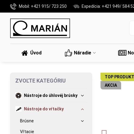
Mobil: +421 915/ 723 250
Expedícia: +421 949/ 584 5
Úvod
Náradie
No
TOP PRODUKT
ZVOĽTE KATEGÓRIU
AKCIA
Nástroje do úhlovéj brúsky
Nástroje do vŕtačky
Brúsne
Vŕtacie