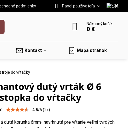
bchodné podmienky
Panel používateľa
Nákupný košík
0 €
Kontakt
Mapa stránok
troje do vŕtačky
antový dutý vrták Ø 6
topka do vŕtačky
ie
4.5
/
5
(
2
x)
á dutá korunka 6mm- navrhnutá pre vŕtanie veľmi tvrdých