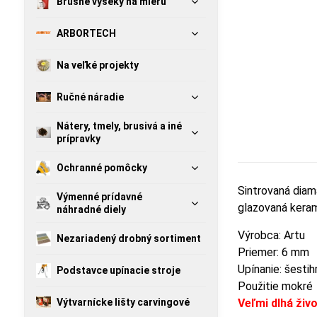
Brúsne výseky na mieru
ARBORTECH
Na veľké projekty
Ručné náradie
Nátery, tmely, brusivá a iné
prípravky
Ochranné pomôcky
Sintrovaná diam
Výmenné prídavné
glazovaná kerami
náhradné diely
Výrobca: Artu
Nezariadený drobný sortiment
Priemer: 6 mm
Upínanie: šestih
Podstavce upínacie stroje
Použitie mokré
Výtvarnícke lišty carvingové
Veľmi dlhá živ