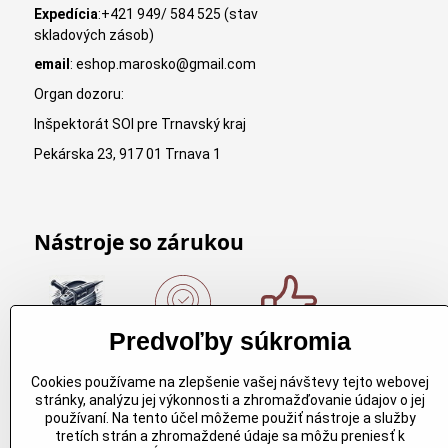
Expedícia
:+421 949/ 584 525 (stav
skladových zásob)
email
: eshop.marosko@gmail.com
Organ dozoru:
Inšpektorát SOI pre Trnavský kraj
Pekárska 23, 917 01 Trnava 1
Nástroje so zárukou
Predvoľby súkromia
Nákup nad
Originálne
Kvalitné
150€
výrobky
rezbárske
Cookies používame na zlepšenie vašej návštevy tejto webovej
Arbortech
náradie
Nákup nad
stránky, analýzu jej výkonnosti a zhromažďovanie údajov o jej
150€ a máte
Každy
Kvalitné
používaní. Na tento účel môžeme použiť nástroje a služby
dopravu
produkt je
rezbárske
tretích strán a zhromaždené údaje sa môžu preniesť k
zdarma.