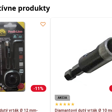
tívne produkty
11%
AKCIA
dutý vrták Ø 12 mm-
Diamantový dutý vrták Ø 10 