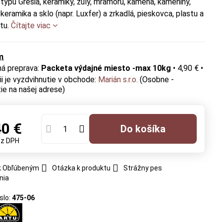
 typu Gresia, keramiky, žuly, mramoru, kameňa, kameniny,
keramika a sklo (napr. Luxfer) a zrkadlá, pieskovca, plastu a
átu.
Čítajte viac
m
Packeta výdajné miesto -max 10kg
•
4,90 €
•
Marián s.r.o.
(Osobne -
ie na našej adrese)
40 €
Do košíka
ez DPH
 k Obľúbeným
Otázka k produktu
Strážny pes
nia
slo:
475-06