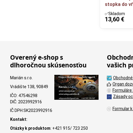
stopka do v
✅Skladom
13,60 €
Overený e-shop s
Obchodn
dlhoročnou skúsenosťou
vašich p
Marián s.r.o.
Obchodné
Organ doz
Vrádište 138, 90849
Formuláre 
IČO: 47546298
Zásady oc
DIČ: 2023992916
Formular k
IČ DPH:SK2023992916
Kontakt:
Otázky k produktom
: +421 915/ 723 250