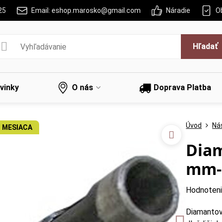
25
Email: eshop.marosko@gmail.com
Náradie
O
Hľadať
vinky
O nás
Doprava Platba
Úvod
Nás
 MESIACA
Diam
mm-s
Hodnoten
Diamantov