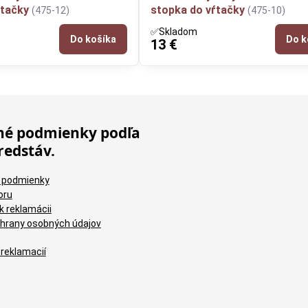
ŕtačky
stopka do vŕtačky
(475-12)
(475-10)
✅Skladom
Do košíka
Do k
13 €
é podmienky podľa
redstáv.
 podmienky
oru
k reklamácii
hrany osobných údajov
 reklamacií
Brú