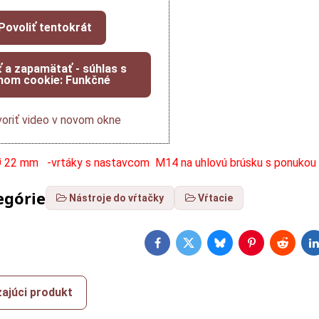
Povoliť tentokrát
ť a zapamätať - súhlas s
hom cookie: Funkčné
oriť video v novom okne
 Ø 22 mm -vrtáky s nastavcom M14 na uhlovú brúsku s ponukou 
egórie
Nástroje do vŕtačky
Vŕtacie
Facebook
Twitter
Bluesky
Pinterest
Reddit
L
ajúci produkt