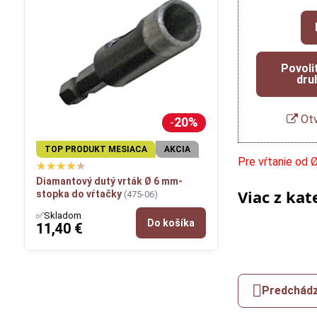
Povoli
dru
Otv
20%
TOP PRODUKT MESIACA
AKCIA
Pre vŕtanie od
Diamantový dutý vrták Ø 6 mm-
Viac z kat
stopka do vŕtačky
(475-06)
✅Skladom
Do košíka
11,40 €
Predchádz