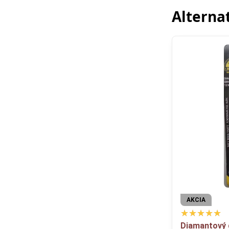
Alterna
AKCIA
Diamantový 