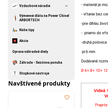
- materiál je mo
Vzduchové náradie
- vŕtanie bez c
Výmenné dláta na Power Chisel
ARBORTECH
-pre dlhšiu živo
Náše tipy
- priamo do vŕt
Akcia
-druhá polovica 
pr.6 mm
Oprava náhradné diely
Dodávané rozme
Záhrada - Sezónna ponuka
Ø 6+ 8+ 10+ 1
Stopkové nástroje
Navštívené produkty
Videá 
V
Prajete