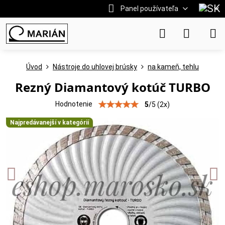
Panel používateľa
Úvod
Nástroje do uhlovej brúsky
na kameň, tehlu
Rezný Diamantový kotúč TURBO
Hodnotenie
5
/
5
(
2
x)
Najpredávanejší v kategórií