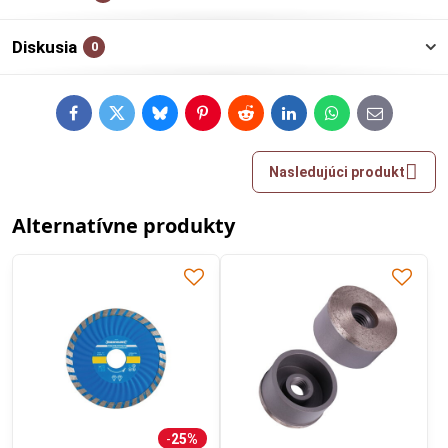
Diskusia
0
Facebook
Twitter
Bluesky
Pinterest
Reddit
LinkedIn
WhatsApp
E-
mail
Nasledujúci produkt
Alternatívne produkty
25%