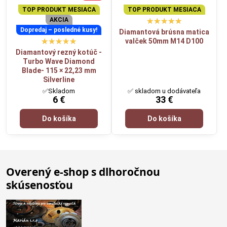
TOP PRODUKT MESIACA
TOP PRODUKT MESIACA
AKCIA
Dopredaj – posledné kusy!
Diamantová brúsna matica
valček 50mm M14 D100
Diamantový rezný kotúč -
Turbo Wave Diamond
Blade- 115 × 22,23 mm
Silverline
✅Skladom
✅ skladom u dodávateľa
6 €
33 €
Do košíka
Do košíka
Overený e-shop s dlhoročnou
skúsenosťou