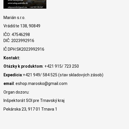
Marián s.r.o.
Vrádište 138, 90849
IČO: 47546298
DIČ: 2023992916
IČ DPH:SK2023992916
Kontakt:
Otázky k produktom
: +421 915/ 723 250
Expedícia
:+421 949/ 584 525 (stav skladových zásob)
email
: eshop.marosko@gmail.com
Organ dozoru:
Inšpektorát SOI pre Trnavský kraj
Pekárska 23, 917 01 Trnava 1