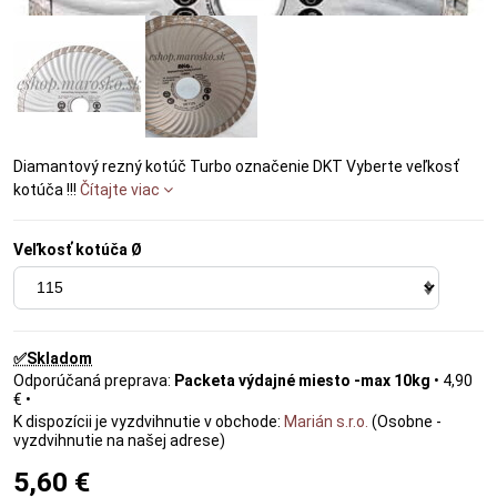
Diamantový rezný kotúč Turbo označenie DKT Vyberte veľkosť
kotúča !!!
Čítajte viac
Veľkosť kotúča Ø
✅Skladom
Packeta výdajné miesto -max 10kg
•
4,90
€
•
Marián s.r.o.
(Osobne -
vyzdvihnutie na našej adrese)
5,60 €