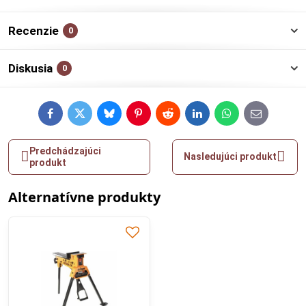
Recenzie
0
Diskusia
0
Facebook
Twitter
Bluesky
Pinterest
Reddit
LinkedIn
WhatsApp
E-
mail
Predchádzajúci
Nasledujúci produkt
produkt
Alternatívne produkty