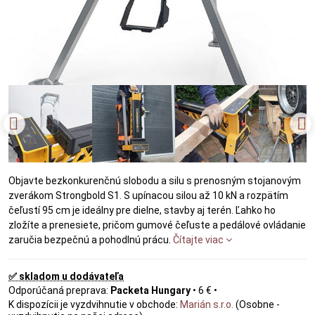
Objavte bezkonkurenčnú slobodu a silu s prenosným stojanovým
zverákom Strongbold S1. S upínacou silou až 10 kN a rozpätím
čeľustí 95 cm je ideálny pre dielne, stavby aj terén. Ľahko ho
zložíte a prenesiete, pričom gumové čeľuste a pedálové ovládanie
zaručia bezpečnú a pohodlnú prácu.
Čítajte viac
✅ skladom u dodávateľa
Packeta Hungary
•
6 €
•
Marián s.r.o.
(Osobne -