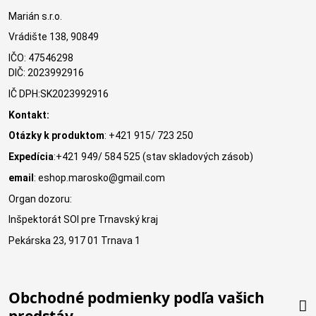
Marián s.r.o.
Vrádište 138, 90849
IČO: 47546298
DIČ: 2023992916
IČ DPH:SK2023992916
Kontakt:
Otázky k produktom
: +421 915/ 723 250
Expedícia
:+421 949/ 584 525 (stav skladových zásob)
email
: eshop.marosko@gmail.com
Organ dozoru:
Inšpektorát SOI pre Trnavský kraj
Pekárska 23, 917 01 Trnava 1
Obchodné podmienky podľa vašich
predstáv.