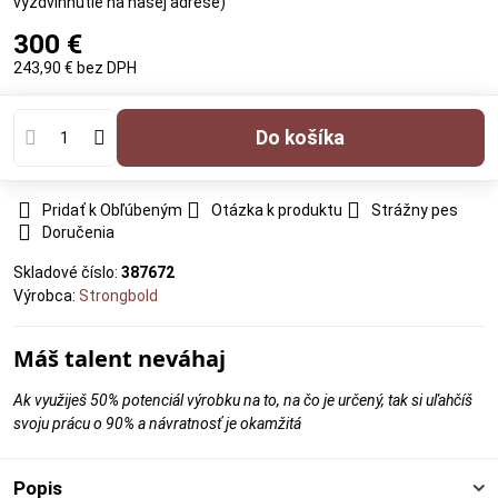
vyzdvihnutie na našej adrese)
300 €
243,90 €
bez DPH
Do košíka
Pridať k Obľúbeným
Otázka k produktu
Strážny pes
Doručenia
Skladové číslo:
387672
Výrobca:
Strongbold
Máš talent neváhaj
Ak využiješ 50% potenciál výrobku na to, na čo je určený, tak si uľahčíš
svoju prácu o 90% a návratnosť je okamžitá
Popis