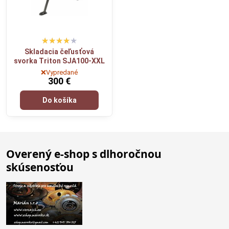
Skladacia čeľusťová
svorka Triton SJA100-XXL
❌Vypredané
300 €
Do košíka
Overený e-shop s dlhoročnou
skúsenosťou