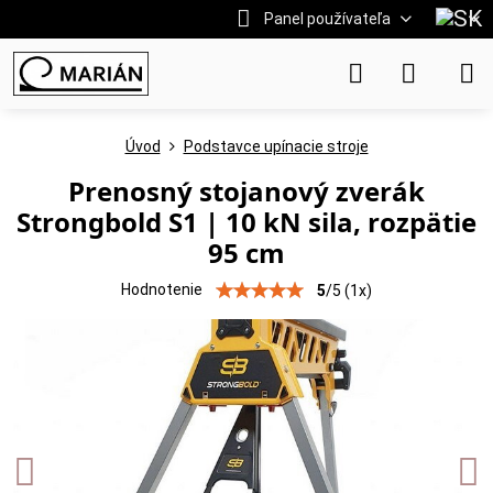
Panel používateľa
Úvod
Podstavce upínacie stroje
Prenosný stojanový zverák
Strongbold S1 | 10 kN sila, rozpätie
95 cm
Hodnotenie
5
/
5
(
1
x)