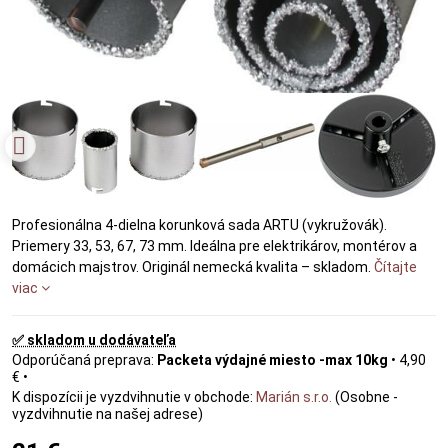
Profesionálna 4-dielna korunková sada ARTU (vykružovák).
Priemery 33, 53, 67, 73 mm. Ideálna pre elektrikárov, montérov a
domácich majstrov. Originál nemecká kvalita – skladom.
Čítajte
viac
✅ skladom u dodávateľa
Packeta výdajné miesto -max 10kg
•
4,90
€
•
Marián s.r.o.
(Osobne -
vyzdvihnutie na našej adrese)