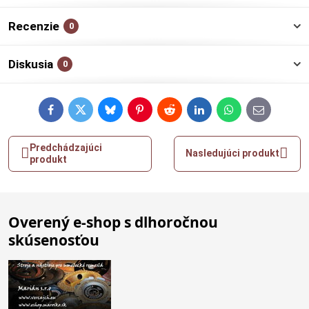
Recenzie
0
Diskusia
0
Facebook
Twitter
Bluesky
Pinterest
Reddit
LinkedIn
WhatsApp
E-
mail
Predchádzajúci
Nasledujúci produkt
produkt
Overený e-shop s dlhoročnou
skúsenosťou