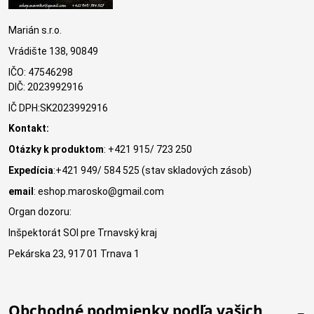
Marián s.r.o.
Vrádište 138, 90849
IČO: 47546298
DIČ: 2023992916
IČ DPH:SK2023992916
Kontakt:
Otázky k produktom
: +421 915/ 723 250
Expedícia
:+421 949/ 584 525 (stav skladových zásob)
email
: eshop.marosko@gmail.com
Organ dozoru:
Inšpektorát SOI pre Trnavský kraj
Pekárska 23, 917 01 Trnava 1
Obchodné podmienky podľa vašich