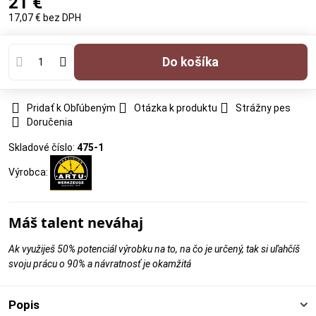
21 €
17,07 €
bez DPH
Do košíka
Pridať k Obľúbeným
Otázka k produktu
Strážny pes
Doručenia
Skladové číslo:
475-1
Výrobca:
Máš talent neváhaj
Ak využiješ 50% potenciál výrobku na to, na čo je určený, tak si uľahčíš
svoju prácu o 90% a návratnosť je okamžitá
Popis