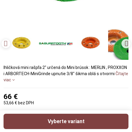
Ihličková mini rašpľa 2" určená do Mini brúsok : MERLIN , PROXXON
i ARBORTECH-MiniGrinde upnutie 3/8" šikma oblá s otvormi
Čítajte
viac
66 €
53,66 €
bez DPH
Vyberte variant