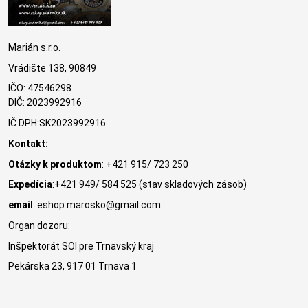
Marián s.r.o.
Vrádište 138, 90849
IČO: 47546298
DIČ: 2023992916
IČ DPH:SK2023992916
Kontakt:
Otázky k produktom
: +421 915/ 723 250
Expedícia
:+421 949/ 584 525 (stav skladových zásob)
email
: eshop.marosko@gmail.com
Organ dozoru:
Inšpektorát SOI pre Trnavský kraj
Pekárska 23, 917 01 Trnava 1