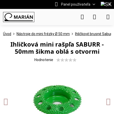
Panel používateľa
Úvod
Nástroje do mini frézky Ø 50 mm
Ihličkové brusné Saburr
Ihličková mini rašpľa SABURR -
50mm šikma oblá s otvormi
Hodnotenie