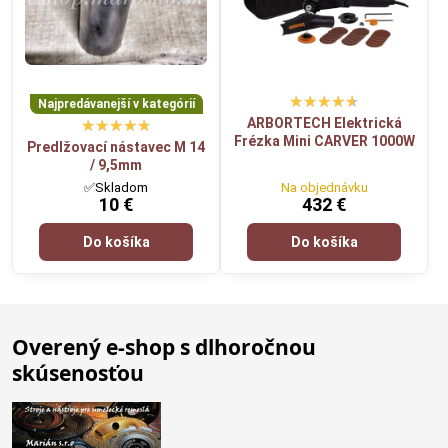
Najpredávanejší v kategórií
ARBORTECH Elektrická
Frézka Mini CARVER 1000W
Predlžovací nástavec M 14
/ 9,5mm
✅Skladom
Na objednávku
10 €
432 €
Do košíka
Do košíka
Overený e-shop s dlhoročnou
skúsenosťou