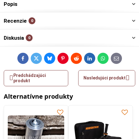
Popis
Recenzie
0
Diskusia
0
Facebook
Twitter
Bluesky
Pinterest
Reddit
LinkedIn
WhatsApp
E-
mail
Predchádzajúci
Nasledujúci produkt
produkt
Alternatívne produkty