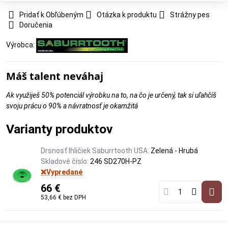
Pridať k Obľúbeným
Otázka k produktu
Strážny pes
Doručenia
Výrobca:
Máš talent neváhaj
Ak využiješ 50% potenciál výrobku na to, na čo je určený, tak si uľahčíš
svoju prácu o 90% a návratnosť je okamžitá
Varianty produktov
Drsnosť Ihličiek Saburrtooth USA:
Zelená - Hrubá
Skladové číslo:
246 SD270H-PZ
❌Vypredané
66 €
53,66 €
bez DPH