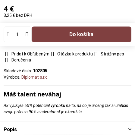
4 €
3,25 €
bez DPH
Do košíka
Pridať k Obľúbeným
Otázka k produktu
Strážny pes
Doručenia
Skladové číslo:
102805
Výrobca:
Diplomat s.r.o.
Máš talent neváhaj
Ak využiješ 50% potenciál výrobku na to, na čo je určený, tak si uľahčíš
svoju prácu o 90% a návratnosť je okamžitá
Popis