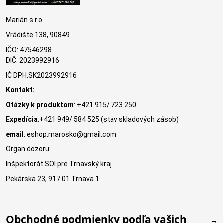
Marián s.r.o.
Vrádište 138, 90849
IČO: 47546298
DIČ: 2023992916
IČ DPH:SK2023992916
Kontakt:
Otázky k produktom
: +421 915/ 723 250
Expedícia
:+421 949/ 584 525 (stav skladových zásob)
email
: eshop.marosko@gmail.com
Organ dozoru:
Inšpektorát SOI pre Trnavský kraj
Pekárska 23, 917 01 Trnava 1
Obchodné podmienky podľa vašich