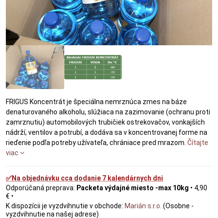
FRIGUS Koncentrát je špeciálna nemrznúca zmes na báze
denaturovaného alkoholu, slúžiaca na zazimovanie (ochranu proti
zamrznutiu) automobilových trubičiek ostrekovačov, vonkajších
nádrží, ventilov a potrubí, a dodáva sa v koncentrovanej forme na
rieďenie podľa potreby užívateľa, chrániace pred mrazom.
Čítajte
viac
✅Na objednávku cca dodanie 7 kalendárnych dni
Packeta výdajné miesto -max 10kg
•
4,90
€
•
Marián s.r.o.
(Osobne -
vyzdvihnutie na našej adrese)