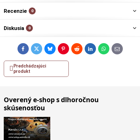
Recenzie
0
Diskusia
0
Facebook
Twitter
Bluesky
Pinterest
Reddit
LinkedIn
WhatsApp
E-
mail
Predchádzajúci
produkt
Overený e-shop s dlhoročnou
skúsenosťou